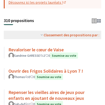
Découvrez ici les projets lauréats !
(S'ouvre dans un nouvel o
310 propositions
Classement des propositions par :
Revaloriser le cœur de Vaise
Sandrine GARESSE
2
0
Soumise au vote
Ouvrir des Frigos Solidaires à Lyon 7 !
Thomas
0
0
Soumise au vote
Repenser les vieilles aires de jeux pour
enfants en ajoutant de nouveaux jeux
Sab-duf
1
0
Soumise au vote