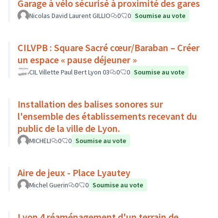
Garage à vélo sécurisé à proximité des gares
Nicolas David Laurent GILLIO
0
0
Soumise au vote
CILVPB : Square Sacré cœur/Baraban – Créer
un espace « pause déjeuner »
CIL Villette Paul Bert Lyon 03
0
0
Soumise au vote
Installation des balises sonores sur
l'ensemble des établissements recevant du
public de la ville de Lyon.
MICHELI
0
0
Soumise au vote
Aire de jeux - Place Lyautey
Michel Guerin
0
0
Soumise au vote
Lyon 4 réaménagement d'un terrain de