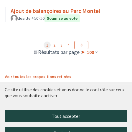
Ajout de balançoires au Parc Montel
desitter
0
0
Soumise au vote
1
2
3
4
Résultats par page :
100
Voir toutes les propositions retirées
Ce site utilise des cookies et vous donne le contrôle sur ceux
que vous souhaitez activer
Conditions d'utilisation
Paramètres des cookies
Plateforme de participation citoyenne de la Ville de Lyon sur X
Plateforme de participation citoyenne de la Ville de Lyon sur Face
Plateforme de participation citoyenne de la Ville de Lyon sur 
Plateforme de participation citoyenne de la Ville de Lyo
Plateforme de participation citoyenne de la Ville d
Tout accepter
(Lien externe)
(Lien externe)
(Lien externe)
(Lien externe)
(Lien externe)