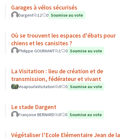
Garages à vélos sécurisés
Dargent
12
0
Soumise au vote
Où se trouvent les espaces d'ébats pour
chiens et les canisites ?
Philippe GOURHANT
1
0
Soumise au vote
La Visitation : lieu de création et de
transmission, fédérateur et vivant
VisapourlaVisitation
0
0
Soumise au vote
Le stade Dargent
Françoise BERNARD
0
0
Soumise au vote
Végétaliser l'Ecole Elémentaire Jean de la