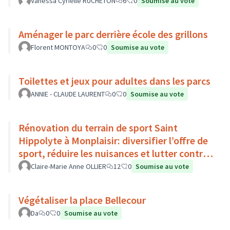
Vanessa Cyrielle RUCHETON
6
0
Soumise au vote
Aménager le parc derrière école des grillons
Florent MONTOYA
0
0
Soumise au vote
Toilettes et jeux pour adultes dans les parcs
ANNIE - CLAUDE LAURENT
0
0
Soumise au vote
Rénovation du terrain de sport Saint
Hippolyte à Monplaisir: diversifier l’offre de
sport, réduire les nuisances et lutter contre
l’îlot de chaleur
Claire-Marie Anne OLLIER
12
0
Soumise au vote
Végétaliser la place Bellecour
Da
0
0
Soumise au vote