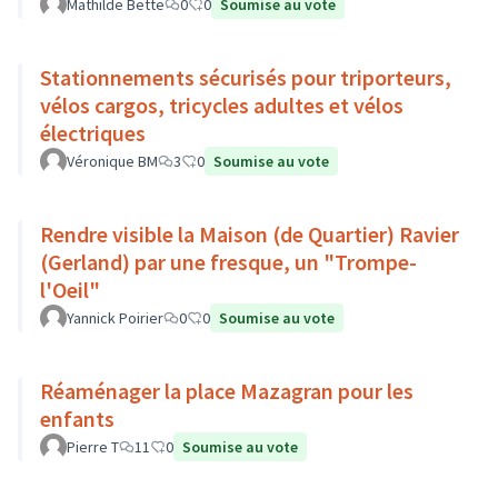
Mathilde Bette
0
0
Soumise au vote
Stationnements sécurisés pour triporteurs,
vélos cargos, tricycles adultes et vélos
électriques
Véronique BM
3
0
Soumise au vote
Rendre visible la Maison (de Quartier) Ravier
(Gerland) par une fresque, un "Trompe-
l'Oeil"
Yannick Poirier
0
0
Soumise au vote
Réaménager la place Mazagran pour les
enfants
Pierre T
11
0
Soumise au vote