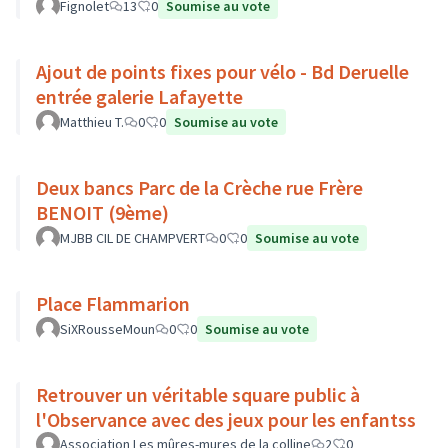
Fignolet
13
0
Soumise au vote
Ajout de points fixes pour vélo - Bd Deruelle
entrée galerie Lafayette
Matthieu T.
0
0
Soumise au vote
Deux bancs Parc de la Crèche rue Frère
BENOIT (9ème)
MJBB CIL DE CHAMPVERT
0
0
Soumise au vote
Place Flammarion
SiXRousseMoun
0
0
Soumise au vote
Retrouver un véritable square public à
l'Observance avec des jeux pour les enfantss
Association Les mûres-mures de la colline
2
0