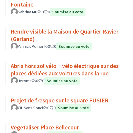
Fontaine
Sabrina MB
0
0
Soumise au vote
Rendre visible la Maison de Quartier Ravier
(Gerland)
Yannick Poirier
0
0
Soumise au vote
Abris hors sol vélo + vélo électrique sur des
places dédiées aux voitures dans la rue
Jerome
0
0
Soumise au vote
Projet de fresque sur le square FUSIER
CIL Sans Souci
0
0
Soumise au vote
Vegetaliser Place Bellecour