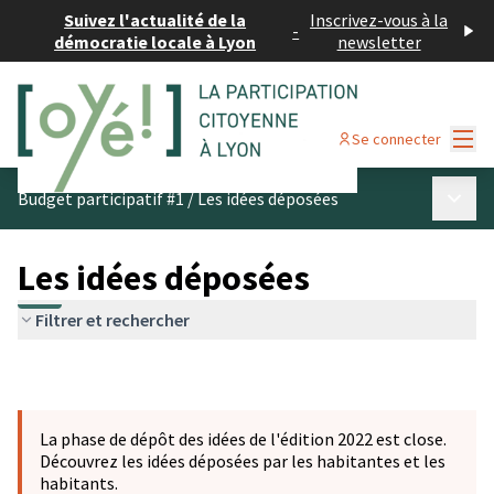
Suivez l'actualité de la
Inscrivez-vous à la
-
démocratie locale à Lyon
newsletter
Menu
Se connecter
Menu p
Budget participatif #1
/
Les idées déposées
Les idées déposées
Filtrer et rechercher
La phase de dépôt des idées de l'édition 2022 est close.
Découvrez les idées déposées par les habitantes et les
habitants.