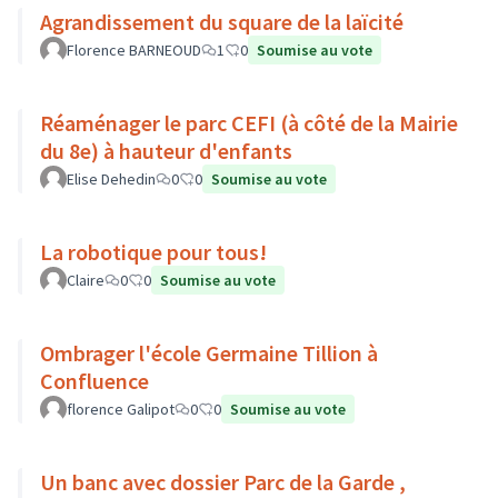
Agrandissement du square de la laïcité
Florence BARNEOUD
1
0
Soumise au vote
Réaménager le parc CEFI (à côté de la Mairie
du 8e) à hauteur d'enfants
Elise Dehedin
0
0
Soumise au vote
La robotique pour tous!
Claire
0
0
Soumise au vote
Ombrager l'école Germaine Tillion à
Confluence
florence Galipot
0
0
Soumise au vote
Un banc avec dossier Parc de la Garde ,