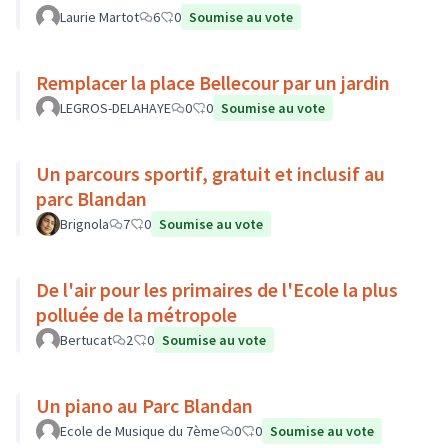
Laurie Martot
6
0
Soumise au vote
Remplacer la place Bellecour par un jardin
LEGROS-DELAHAYE
0
0
Soumise au vote
Un parcours sportif, gratuit et inclusif au
parc Blandan
Brignola
7
0
Soumise au vote
De l'air pour les primaires de l'Ecole la plus
polluée de la métropole
Bertucat
2
0
Soumise au vote
Un piano au Parc Blandan
Ecole de Musique du 7ème
0
0
Soumise au vote