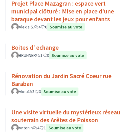
Projet Place Mazagran : espace vert
municipal clôturé : Mise en place d'une
baraque devant les jeux pour enfants
Alexis S.
4
0
Soumise au vote
Boites d' echange
BRUNNER
1
0
Soumise au vote
Rénovation du Jardin Sacré Coeur rue
Baraban
Aliou
3
0
Soumise au vote
Une visite virtuelle du mystérieux réseau
souterrain des Arêtes de Poisson
Antonin
4
1
Soumise au vote