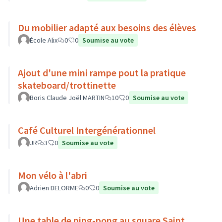
Du mobilier adapté aux besoins des élèves
École Alix
0
0
Soumise au vote
Ajout d'une mini rampe pout la pratique
skateboard/trottinette
Boris Claude Joël MARTIN
10
0
Soumise au vote
Café Culturel Intergénérationnel
JR
3
0
Soumise au vote
Mon vélo à l'abri
Adrien DELORME
0
0
Soumise au vote
Une table de ping-pong au square Saint