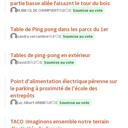
partie basse allée faisaznt le tour du bois
MJBB CIL DE CHAMPVERT
0
0
Soumise au vote
Table de Ping pong dans les parcs du 1er
sandra vercambre
3
0
Soumise au vote
Tables de ping-pong en extérieur
David D
2
0
Soumise au vote
Point d'alimentation électrique pérenne sur
le parking à proximité de l'école des
entrepôts
Luc Albert ARBIB
0
0
Soumise au vote
TACO :Imaginons ensemble notre terrain