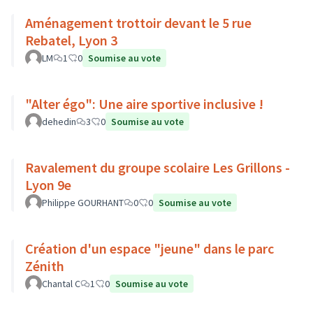
Aménagement trottoir devant le 5 rue
Rebatel, Lyon 3
LM
1
0
Soumise au vote
"Alter égo": Une aire sportive inclusive !
dehedin
3
0
Soumise au vote
Ravalement du groupe scolaire Les Grillons -
Lyon 9e
Philippe GOURHANT
0
0
Soumise au vote
Création d'un espace "jeune" dans le parc
Zénith
Chantal C
1
0
Soumise au vote