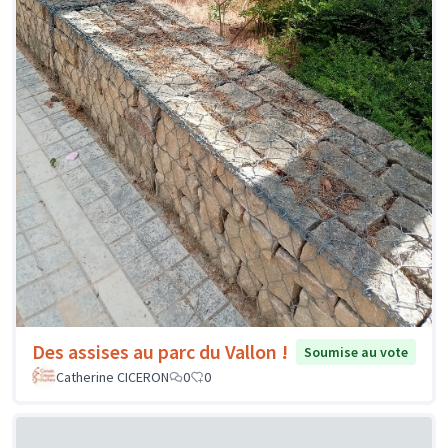
Des assises au parc du Vallon !
Soumise au vote
Catherine CICERON
0
0