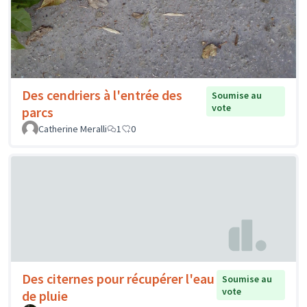
Des cendriers à l'entrée des
Soumise au
vote
parcs
Catherine Meralli
1
0
Des citernes pour récupérer l'eau
Soumise au
vote
de pluie