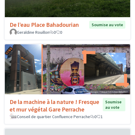
De l’eau Place Bahadourian
Soumise au vote
Geraldine Rouillon
0
0
De la machine à la nature ! Fresque
Soumise
au vote
et mur végétal Gare Perrache
Conseil de quartier Confluence Perrache
0
1