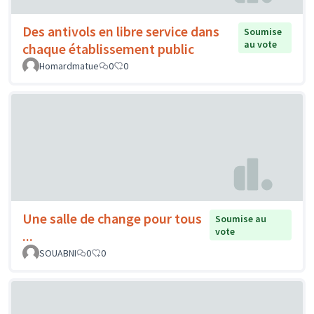
Des antivols en libre service dans
Soumise
au vote
chaque établissement public
Homardmatue
0
0
Une salle de change pour tous
Soumise au
vote
...
SOUABNI
0
0