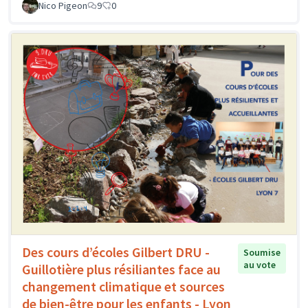
Nico Pigeon
9
0
Des cours d’écoles Gilbert DRU -
Soumise
au vote
Guillotière plus résiliantes face au
changement climatique et sources
de bien-être pour les enfants - Lyon