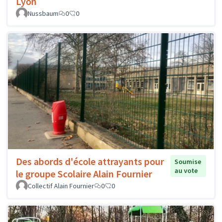
Lyon
Nussbaum
0
0
Des abords d'école attrayants pour
Soumise
au vote
le groupe Scolaire Alain Fournier
Collectif Alain Fournier
0
0