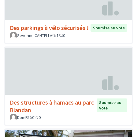
Des parkings à vélo sécurisés !
Soumise au vote
Severine CANTELLA
1
0
Des structures à hamacs au parc
Soumise au
vote
Blandan
DomB
0
0