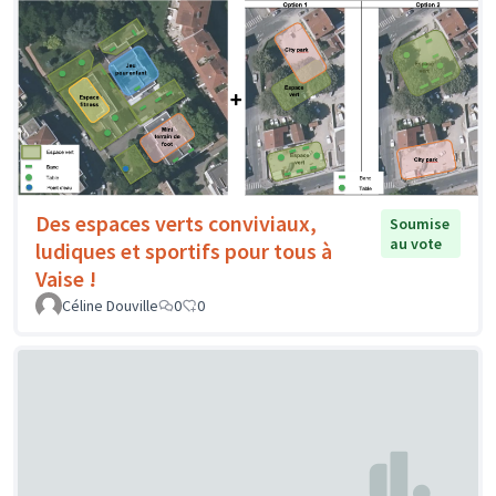
Des espaces verts conviviaux,
Soumise
au vote
ludiques et sportifs pour tous à
Vaise !
Céline Douville
0
0