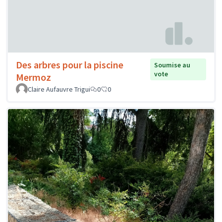
Des arbres pour la piscine
Soumise au
vote
Mermoz
Claire Aufauvre Trigui
0
0