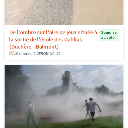
De l'ombre sur l'aire de jeux située à
Soumise
au vote
la sortie de l'école des Dahlias
(Duchère - Balmont)
Catherine CICERON
0
0