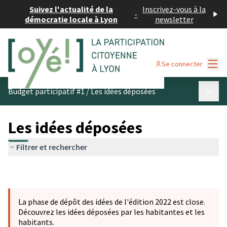
Suivez l'actualité de la
Inscrivez-vous à la
-
démocratie locale à Lyon
newsletter
Menu
Se connecter
Menu p
Budget participatif #1
/
Les idées déposées
Les idées déposées
Filtrer et rechercher
La phase de dépôt des idées de l'édition 2022 est close.
Découvrez les idées déposées par les habitantes et les
habitants.