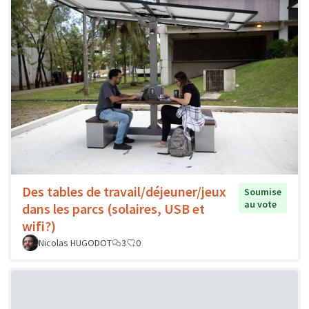
Des tables de travail/déjeuner/jeux
Soumise
au vote
dans les parcs (solaires, USB et
wifi?)
Nicolas HUGODOT
3
0