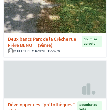
Deux bancs Parc de la Crèche rue
Soumise
au vote
Frère BENOIT (9ème)
MJBB CIL DE CHAMPVERT
0
0
Développer des "prétothèques"
Soumise au
vote