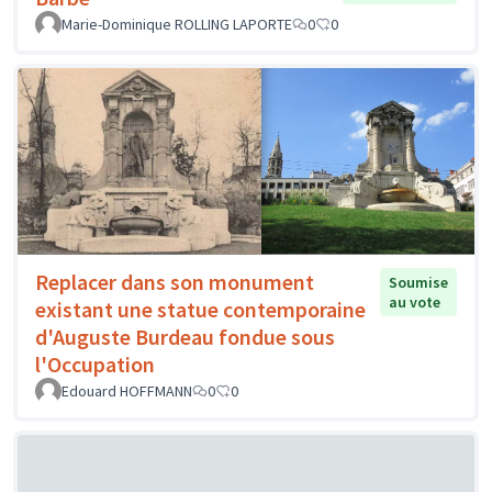
Marie-Dominique ROLLING LAPORTE
0
0
Replacer dans son monument
Soumise
au vote
existant une statue contemporaine
d'Auguste Burdeau fondue sous
l'Occupation
Edouard HOFFMANN
0
0