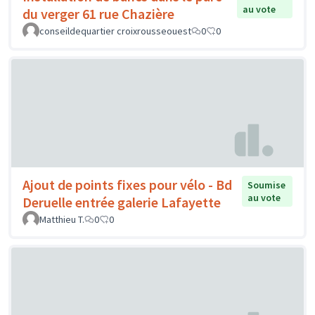
au vote
du verger 61 rue Chazière
conseildequartier croixrousseouest
0
0
Ajout de points fixes pour vélo - Bd
Soumise
au vote
Deruelle entrée galerie Lafayette
Matthieu T.
0
0