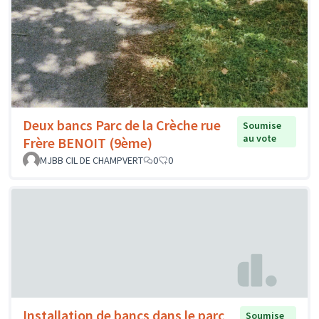
Deux bancs Parc de la Crèche rue
Soumise
au vote
Frère BENOIT (9ème)
MJBB CIL DE CHAMPVERT
0
0
Installation de bancs dans le parc
Soumise