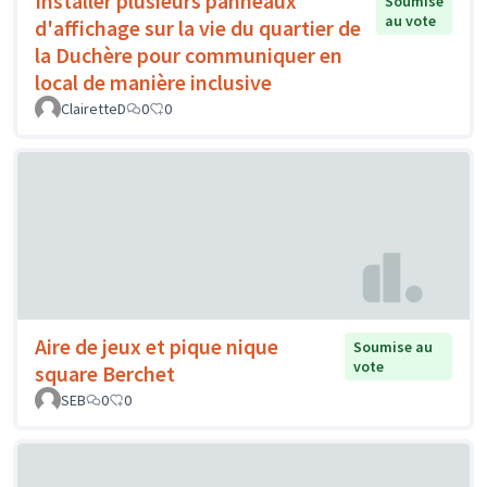
Installer plusieurs panneaux
Soumise
au vote
d'affichage sur la vie du quartier de
la Duchère pour communiquer en
local de manière inclusive
ClairetteD
0
0
Aire de jeux et pique nique
Soumise au
vote
square Berchet
SEB
0
0