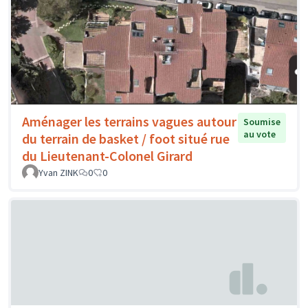
Aménager les terrains vagues autour
Soumise
au vote
du terrain de basket / foot situé rue
du Lieutenant-Colonel Girard
Yvan ZINK
0
0