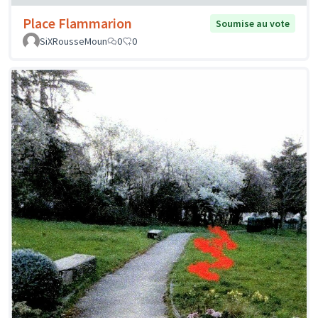
Place Flammarion
Soumise au vote
SiXRousseMoun
0
0