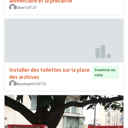
alimentaire et la précarité
Elise
0
0
Installer des toilettes sur la place
Soumise au
vote
des archives
Nussbaum
0
0