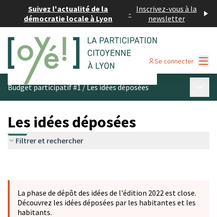
Suivez l'actualité de la
Inscrivez-vous à la
-
démocratie locale à Lyon
newsletter
Menu
Se connecter
Menu p
Budget participatif #1
/
Les idées déposées
Les idées déposées
Filtrer et rechercher
La phase de dépôt des idées de l'édition 2022 est close.
Découvrez les idées déposées par les habitantes et les
habitants.