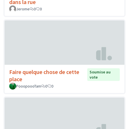
dans la rue
Jerome
0
0
Faire quelque chose de cette
Soumise au
vote
place
PooopoooTam
0
0