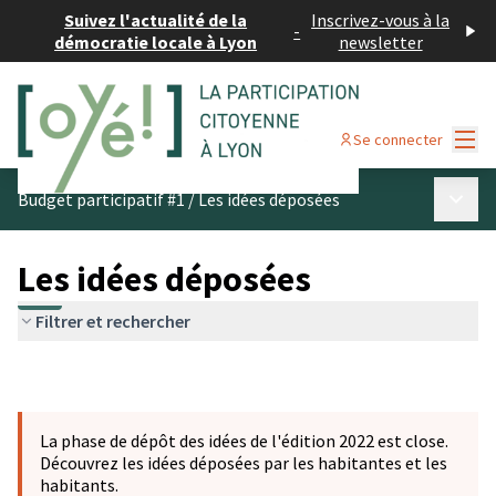
Suivez l'actualité de la
Inscrivez-vous à la
-
démocratie locale à Lyon
newsletter
Menu
Se connecter
Menu p
Budget participatif #1
/
Les idées déposées
Les idées déposées
Filtrer et rechercher
La phase de dépôt des idées de l'édition 2022 est close.
Découvrez les idées déposées par les habitantes et les
habitants.