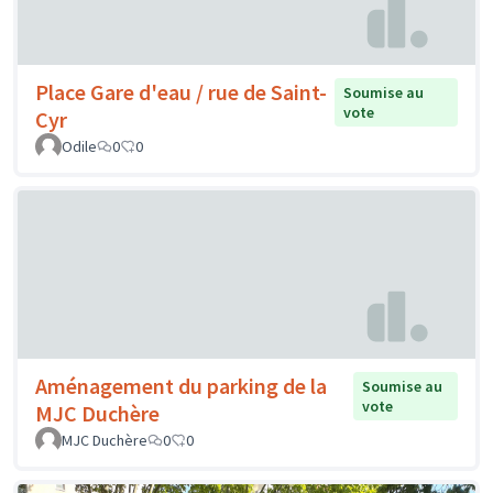
Place Gare d'eau / rue de Saint-
Soumise au
vote
Cyr
Odile
0
0
Aménagement du parking de la
Soumise au
vote
MJC Duchère
MJC Duchère
0
0