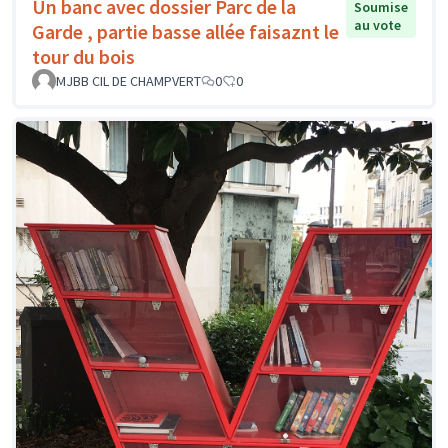
Un banc avec dossier Parc de la
Soumise
au vote
Garde , partie basse allée faisaznt le
tour du bois
MJBB CIL DE CHAMPVERT
0
0