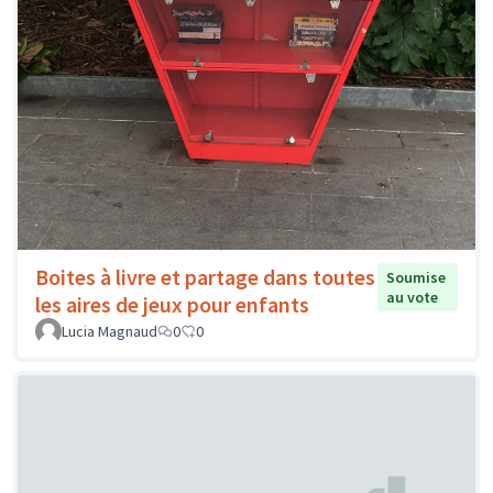
Boites à livre et partage dans toutes
Soumise
au vote
les aires de jeux pour enfants
Lucia Magnaud
0
0