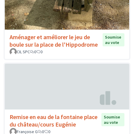
Aménager et améliorer le jeu de
Soumise
au vote
boule sur la place de l'Hippodrome
CIL SPC
0
0
Remise en eau de la fontaine place
Soumise
au vote
du château/cours Eugénie
Françoise G
0
0