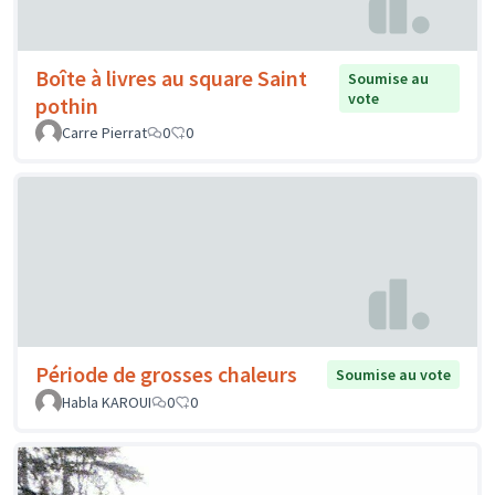
Boîte à livres au square Saint
Soumise au
vote
pothin
Carre Pierrat
0
0
Période de grosses chaleurs
Soumise au vote
Habla KAROUI
0
0