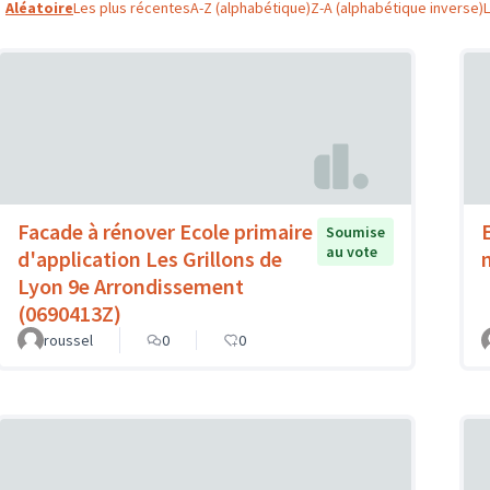
Aléatoire
Les plus récentes
A-Z (alphabétique)
Z-A (alphabétique inverse)
Facade à rénover Ecole primaire
Soumise
au vote
d'application Les Grillons de
Lyon 9e Arrondissement
(0690413Z)
roussel
0
0