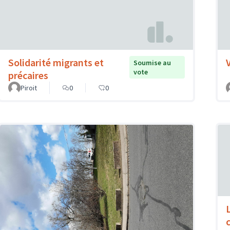
Solidarité migrants et
Soumise au
vote
précaires
Piroit
0
0