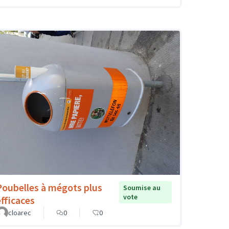
Poubelles à mégots plus
Soumise au
vote
efficaces
cloarec
0
0