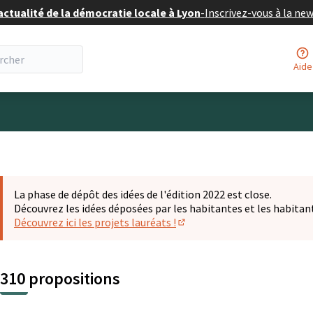
actualité de la démocratie locale à Lyon
-
Inscrivez-vous à la ne
Aide
eur
La phase de dépôt des idées de l'édition 2022 est close.
Découvrez les idées déposées par les habitantes et les habitan
Découvrez ici les projets lauréats !
(S'ouvre dans un nouvel ongl
310 propositions