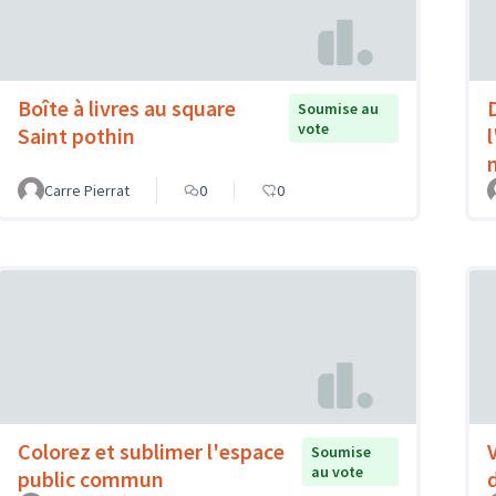
Boîte à livres au square
Soumise au
vote
Saint pothin
l
Carre Pierrat
0
0
Colorez et sublimer l'espace
V
Soumise
au vote
public commun