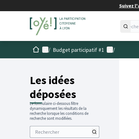
Suivez l'
Accueil
Menu principal
Menu utilisat
/
Budget participatif #1
/
Les idées
déposées
Le formulaire ci-dessous filtre
dynamiquement les résultats de la
recherche lorsque les conditions de
recherche sont modifiées.