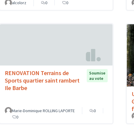
alcolorz
0
0
RENOVATION Terrains de
Soumise
au vote
Sports quartier saint rambert
Ile Barbe
Marie-Dominique ROLLING LAPORTE
0
0