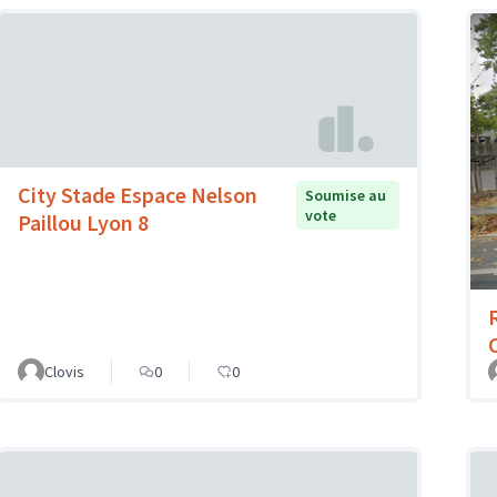
City Stade Espace Nelson
Soumise au
vote
Paillou Lyon 8
Clovis
0
0