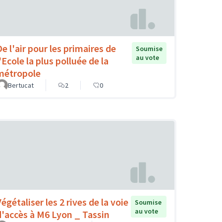
De l'air pour les primaires de
Soumise
au vote
'Ecole la plus polluée de la
métropole
Bertucat
2
0
égétaliser les 2 rives de la voie
Soumise
au vote
d'accès à M6 Lyon _ Tassin