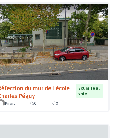
Réfection du mur de l'école
Soumise au
vote
Charles Péguy
Piroit
0
0