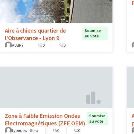
Aire à chiens quartier de
Soumise
au vote
l'Observance - Lyon 9
AUBRY
0
0
Zone à Faible Emission Ondes
Soumise
au vote
Electromagnétiques (ZFE OEM)
Lyondes - Sera
0
0