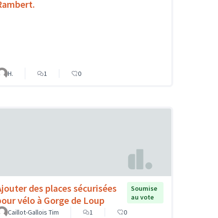
Rambert.
H.
1
0
Ajouter des places sécurisées
Soumise
au vote
pour vélo à Gorge de Loup
Caillot-Gallois Tim
1
0