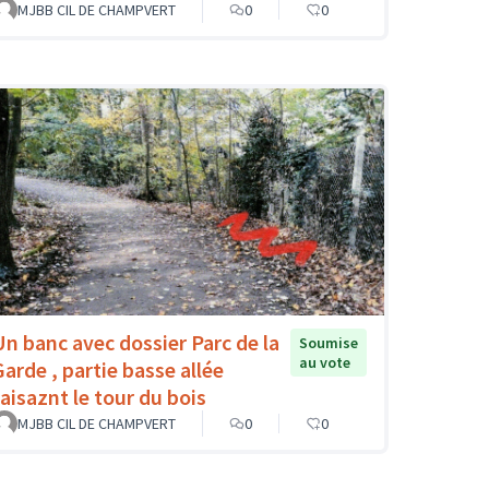
MJBB CIL DE CHAMPVERT
0
0
Un banc avec dossier Parc de la
Soumise
au vote
Garde , partie basse allée
faisaznt le tour du bois
MJBB CIL DE CHAMPVERT
0
0