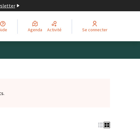
wsletter
Aide
Agenda
Activité
Se connecter
ts.
et)