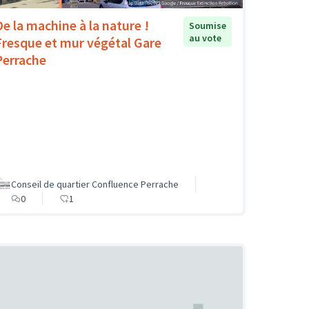
De la machine à la nature !
Soumise
au vote
Fresque et mur végétal Gare
Perrache
Conseil de quartier Confluence Perrache
0
1