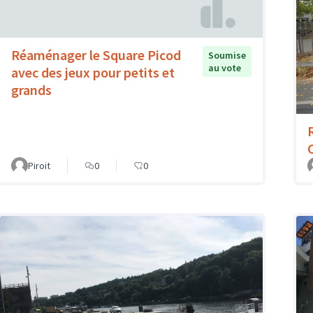
Réaménager le Square Picod
Soumise
au vote
avec des jeux pour petits et
grands
Piroit
0
0