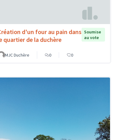
Création d'un four au pain dans
Soumise
au vote
le quartier de la duchère
MJC Duchère
0
0