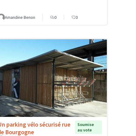
Amandine Benon
0
0
Un parking vélo sécurisé rue
Soumise
au vote
de Bourgogne