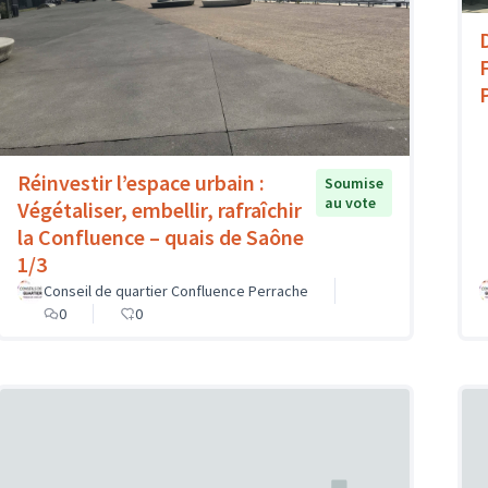
Réinvestir l’espace urbain :
Soumise
au vote
Végétaliser, embellir, rafraîchir
la Confluence – quais de Saône
1/3
Conseil de quartier Confluence Perrache
0
0