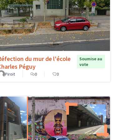
Réfection du mur de l'école
Soumise au
vote
Charles Péguy
Piroit
0
0