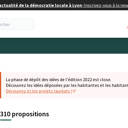
actualité de la démocratie locale à Lyon
-
Inscrivez-vous à la ne
eur
La phase de dépôt des idées de l'édition 2022 est close.
Découvrez les idées déposées par les habitantes et les habitan
Découvrez ici les projets lauréats !
(S'ouvre dans un nouvel ongl
310 propositions