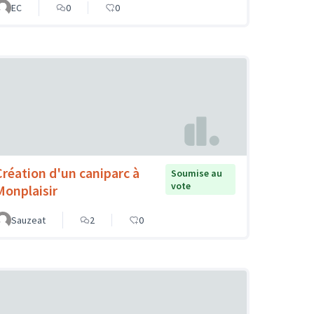
EC
0
0
Création d'un caniparc à
Soumise au
vote
Monplaisir
Sauzeat
2
0