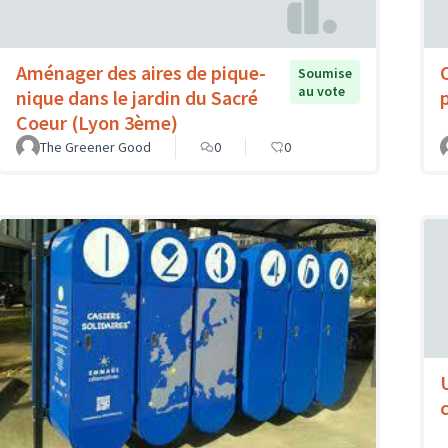
Aménager des aires de pique-
Soumise
au vote
nique dans le jardin du Sacré
Coeur (Lyon 3ème)
The Greener Good
0
0