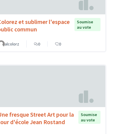
Colorez et sublimer l'espace
Soumise
au vote
public commun
alcolorz
0
0
Une fresque Street Art pour la
Soumise
au vote
cour d'école Jean Rostand