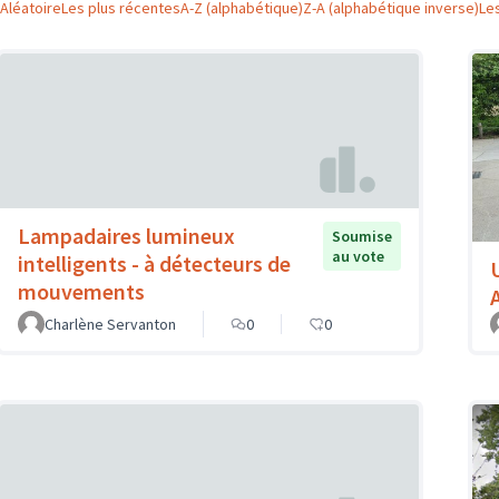
Aléatoire
Les plus récentes
A-Z (alphabétique)
Z-A (alphabétique inverse)
Le
Lampadaires lumineux
Soumise
au vote
intelligents - à détecteurs de
mouvements
Charlène Servanton
0
0