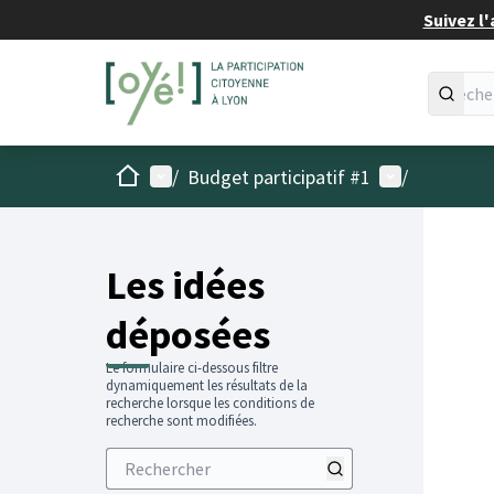
Suivez l'
Accueil
Menu principal
Menu utilisat
/
Budget participatif #1
/
Les idées
déposées
Le formulaire ci-dessous filtre
dynamiquement les résultats de la
recherche lorsque les conditions de
recherche sont modifiées.