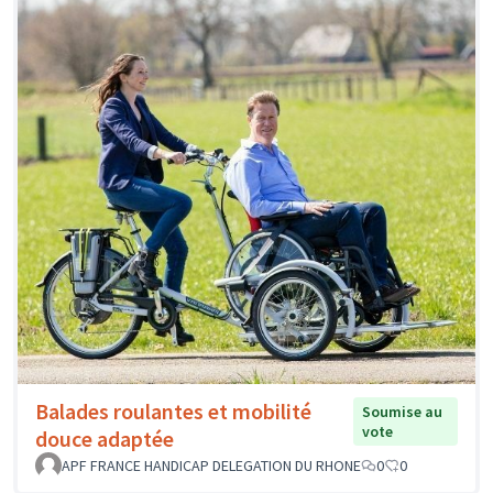
Balades roulantes et mobilité
Soumise au
vote
douce adaptée
APF FRANCE HANDICAP DELEGATION DU RHONE
0
0