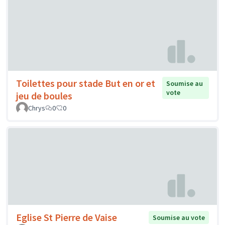
Toilettes pour stade But en or et
Soumise au
vote
jeu de boules
Chrys
0
0
Eglise St Pierre de Vaise
Soumise au vote