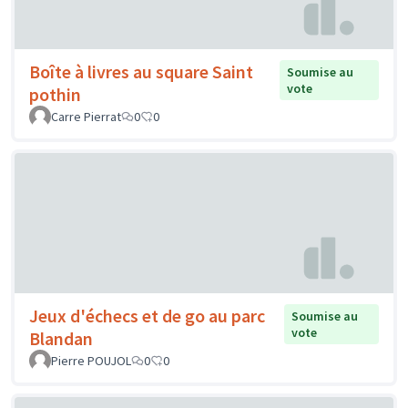
Boîte à livres au square Saint
Soumise au
vote
pothin
Carre Pierrat
0
0
Jeux d'échecs et de go au parc
Soumise au
vote
Blandan
Pierre POUJOL
0
0