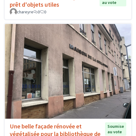
au vote
prêt d'objets utiles
chareyre
0
0
Une belle façade rénovée et
Soumise
au vote
végétalisée pour la bibliothèque de