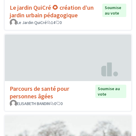
Le jardin QuiCré 🌻 création d’un
Soumise
au vote
jardin urbain pédagogique
Le Jardin QuiCré
14
0
Parcours de santé pour
Soumise au
vote
personnes âgées
ELISABETH BANDIN
0
0