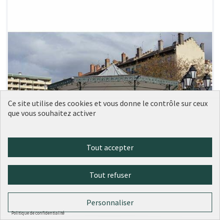
Ce site utilise des cookies et vous donne le contrôle sur ceux
que vous souhaitez activer
Tout accepter
Tout refuser
Personnaliser
Rénovation du kiosque à musique
Soumise
Politique de confidentialité