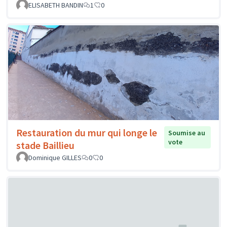
ELISABETH BANDIN
1
0
Restauration du mur qui longe le
Soumise au
vote
stade Baillieu
Dominique GILLES
0
0