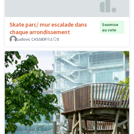
Skate parc/ mur escalade dans
Soumise
au vote
chaque arrondissement
Ludovic CASSIER
1
0