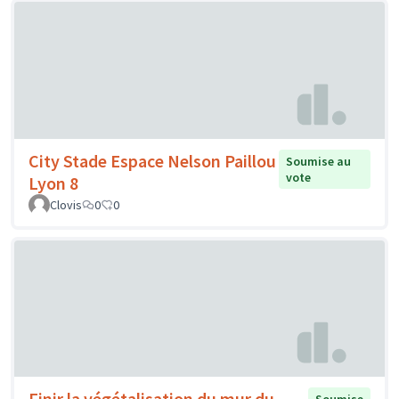
City Stade Espace Nelson Paillou
Soumise au
vote
Lyon 8
Clovis
0
0
Finir la végétalisation du mur du