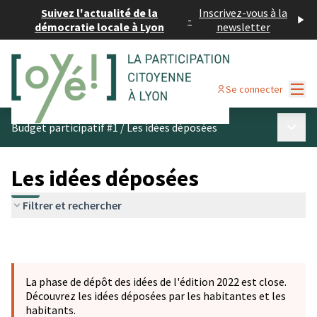
Suivez l'actualité de la
Inscrivez-vous à la
-
démocratie locale à Lyon
newsletter
Menu
Se connecter
Menu p
Budget participatif #1
/
Les idées déposées
Les idées déposées
Filtrer et rechercher
La phase de dépôt des idées de l'édition 2022 est close.
Découvrez les idées déposées par les habitantes et les
habitants.