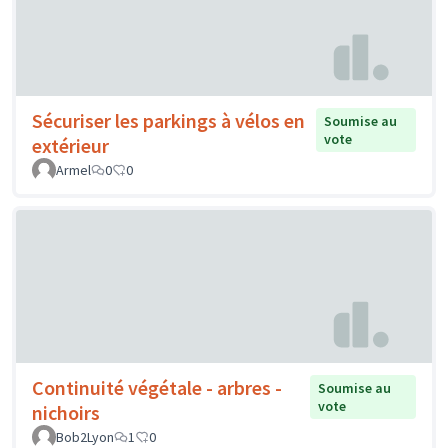
Sécuriser les parkings à vélos en
Soumise au
vote
extérieur
Armel
0
0
Continuité végétale - arbres -
Soumise au
vote
nichoirs
Bob2Lyon
1
0