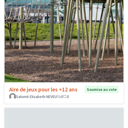
Aire de jeux pour les +12 ans
Soumise au vote
Salomé Elisabeth NEVEU
0
0