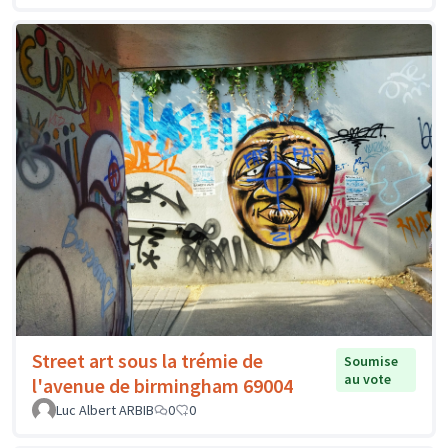
Street art sous la trémie de
Soumise
au vote
l'avenue de birmingham 69004
Luc Albert ARBIB
0
0