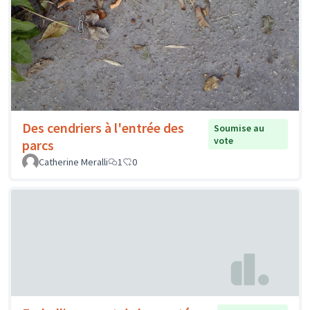
Des cendriers à l'entrée des
Soumise au
vote
parcs
Catherine Meralli
1
0