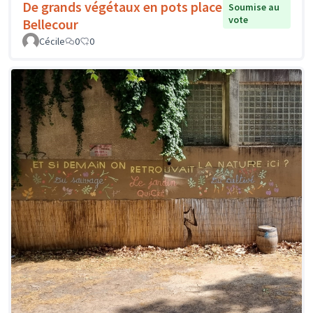
De grands végétaux en pots place
Soumise au
vote
Bellecour
Cécile
0
0