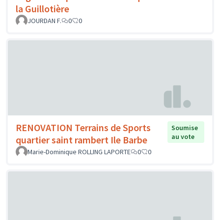
la Guillotière
JOURDAN F.
0
0
RENOVATION Terrains de Sports
Soumise
au vote
quartier saint rambert Ile Barbe
Marie-Dominique ROLLING LAPORTE
0
0