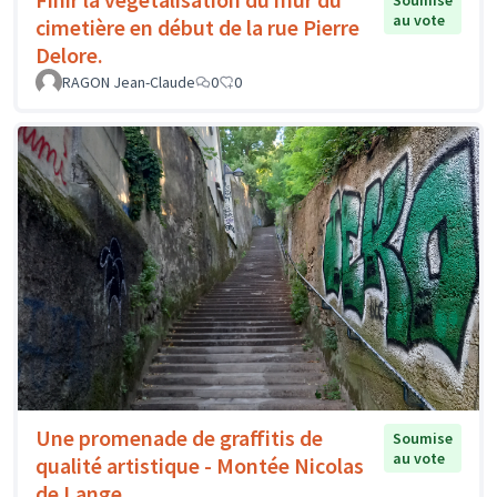
Soumise
au vote
cimetière en début de la rue Pierre
Delore.
RAGON Jean-Claude
0
0
Une promenade de graffitis de
Soumise
au vote
qualité artistique - Montée Nicolas
de Lange