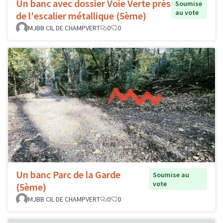
Un banc avec dossier Voie Verte près
Soumise
au vote
de l'escalier métallique (5ème)
MJBB CIL DE CHAMPVERT
0
0
Un banc Parc de la Garde
Soumise au
vote
(5ème)
MJBB CIL DE CHAMPVERT
0
0