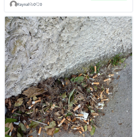
Raynal
0
0