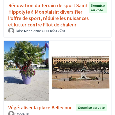
Rénovation du terrain de sport Saint
Soumise
au vote
Hippolyte à Monplaisir: diversifier
l’offre de sport, réduire les nuisances
et lutter contre l’îlot de chaleur
Claire-Marie Anne OLLIER
12
0
Végétaliser la place Bellecour
Soumise au vote
Da
0
0