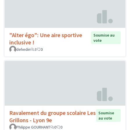
"Alter égo": Une aire sportive
Soumise au
vote
inclusive !
dehedin
3
0
Ravalement du groupe scolaire Les
Soumise
au vote
Grillons - Lyon 9e
Philippe GOURHANT
0
0