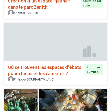
Création d'un espace "jeune"
Soumise au
vote
dans le parc Zénith
Chantal C
1
0
Où se trouvent les espaces d'ébats
Soumise
au vote
pour chiens et les canisites ?
Philippe GOURHANT
1
0