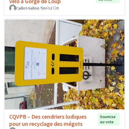
vélo à Gorge de Loup
Caillot-Gallois Tim
1
0
CQVPB – Des cendriers ludiques
Soumise
au vote
pour un recyclage des mégots