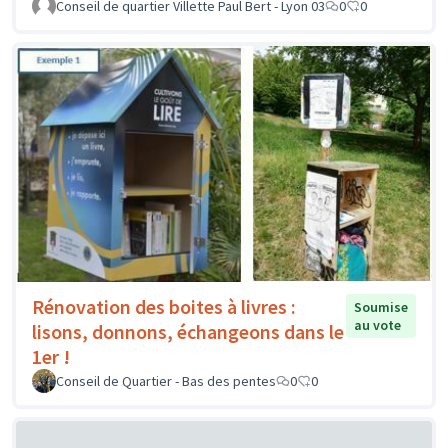
Conseil de quartier Villette Paul Bert - Lyon 03
0
0
Rénovation des boites à livres :
Soumise
au vote
lisons, donnons, échangeons dans le
1er !
Conseil de Quartier - Bas des pentes
0
0