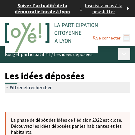
Suivez l'actualité de la
Inscrivez-vous à la
-
démocratie locale à Lyon
newsletter
Menu
Se connecter
Menu p
Budget participatif #1
/
Les idées déposées
Les idées déposées
Filtrer et rechercher
La phase de dépôt des idées de l'édition 2022 est close.
Découvrez les idées déposées par les habitantes et les
habitants.