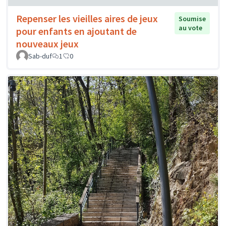
Repenser les vieilles aires de jeux
Soumise
au vote
pour enfants en ajoutant de
nouveaux jeux
Sab-duf
1
0