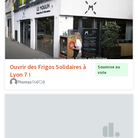
Ouvrir des Frigos Solidaires à
Soumise au
vote
Lyon 7 !
Thomas
0
0