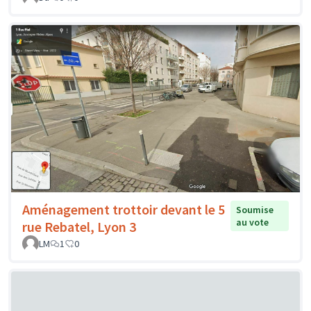
Aménagement trottoir devant le 5
Soumise
au vote
rue Rebatel, Lyon 3
LM
1
0