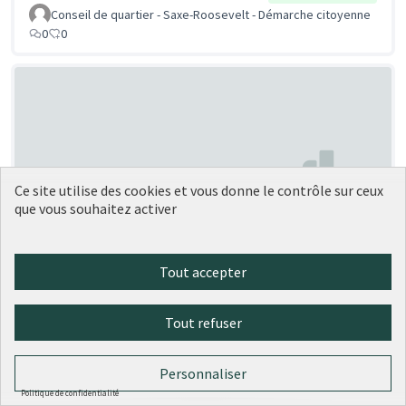
Conseil de quartier - Saxe-Roosevelt - Démarche citoyenne
0
0
Ce site utilise des cookies et vous donne le contrôle sur ceux
que vous souhaitez activer
Murs Peints sur la montée des
Soumise
au vote
Esses et de la Butte
Tout accepter
Hedwige Moyne
1
0
Tout refuser
Personnaliser
Politique de confidentialité