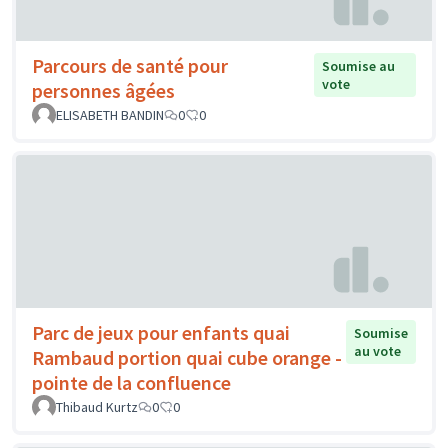
Parcours de santé pour
Soumise au
vote
personnes âgées
ELISABETH BANDIN
0
0
Parc de jeux pour enfants quai
Soumise
au vote
Rambaud portion quai cube orange -
pointe de la confluence
Thibaud Kurtz
0
0