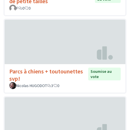
de petite tailles
F
0
0
Parcs à chiens + toutounettes
Soumise au
vote
svp!
Nicolas HUGODOT
3
0