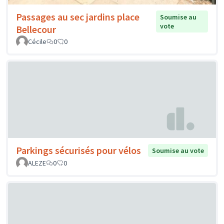
Passages au sec jardins place
Soumise au
vote
Bellecour
Cécile
0
0
Parkings sécurisés pour vélos
Soumise au vote
ALEZE
0
0