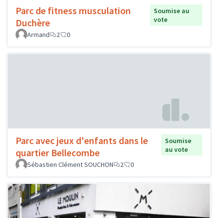
Parc de fitness musculation
Soumise au
vote
Duchère
Armand
2
0
Parc avec jeux d'enfants dans le
Soumise
au vote
quartier Bellecombe
Sébastien Clément SOUCHON
2
0