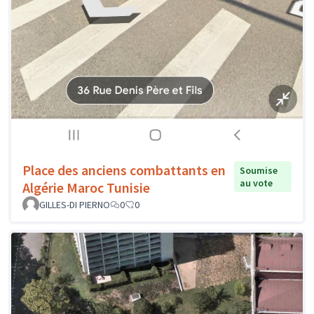
Place des anciens combattants en
Soumise
au vote
Algérie Maroc Tunisie
GILLES-DI PIERNO
0
0