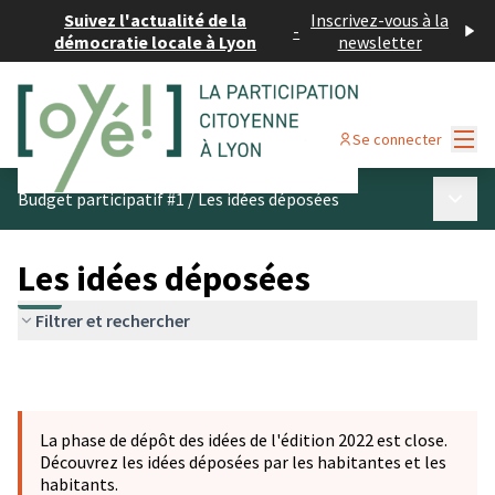
Suivez l'actualité de la
Inscrivez-vous à la
-
démocratie locale à Lyon
newsletter
Menu
Se connecter
Menu p
Budget participatif #1
/
Les idées déposées
Les idées déposées
Filtrer et rechercher
La phase de dépôt des idées de l'édition 2022 est close.
Découvrez les idées déposées par les habitantes et les
habitants.