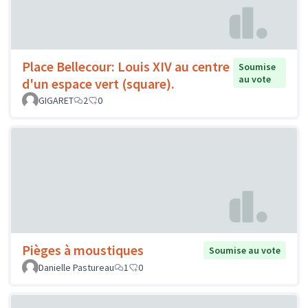
Place Bellecour: Louis XIV au centre
Soumise
au vote
d'un espace vert (square).
GIGARET
2
0
Pièges à moustiques
Soumise au vote
Danielle Pastureau
1
0