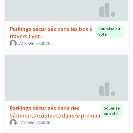
Parkings sécurisés dans les box à
Soumise au
vote
travers Lyon
LaVilleAVélo
0
0
Parkings sécurisés dans des
Soumise
au vote
bâtiments existants dans le premier
LaVilleAVélo
0
0