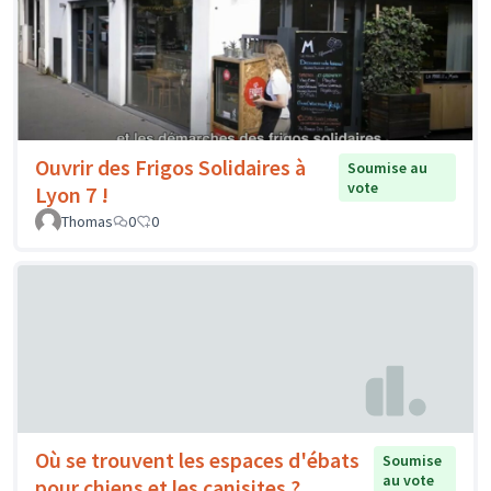
Ouvrir des Frigos Solidaires à
Soumise au
vote
Lyon 7 !
Thomas
0
0
Où se trouvent les espaces d'ébats
Soumise
au vote
pour chiens et les canisites ?