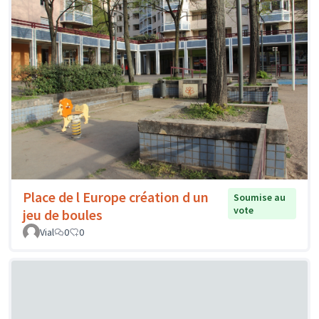
Place de l Europe création d un
Soumise au
vote
jeu de boules
Vial
0
0