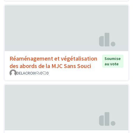
Réaménagement et végétalisation
Soumise
au vote
des abords de la MJC Sans Souci
DELACROIX
0
0