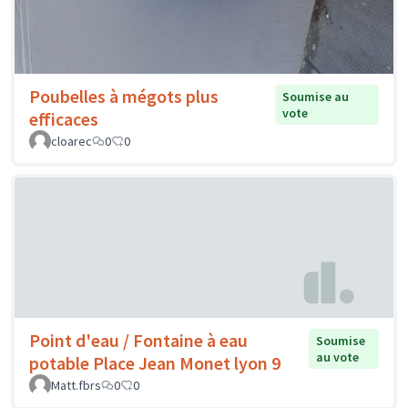
Poubelles à mégots plus
Soumise au
vote
efficaces
cloarec
0
0
Point d'eau / Fontaine à eau
Soumise
au vote
potable Place Jean Monet lyon 9
Matt.fbrs
0
0