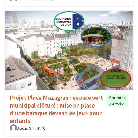
Projet Place Mazagran : espace vert
Soumise
au vote
municipal clôturé : Mise en place
d'une baraque devant les jeux pour
enfants
Alexis S.
4
0