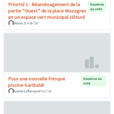
Priorité 1 : Réaménagement de la
Soumise
au vote
partie "Ouest" de la place Mazagran
en un espace vert municipal clôturé
Alexis S.
6
0
Pour une nouvelle fresque
Soumise au
vote
piscine Garibaldi
Lionel Lafferayrie
1
0