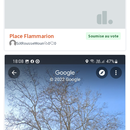
Place Flammarion
Soumise au vote
SiXRousseMoun
0
0