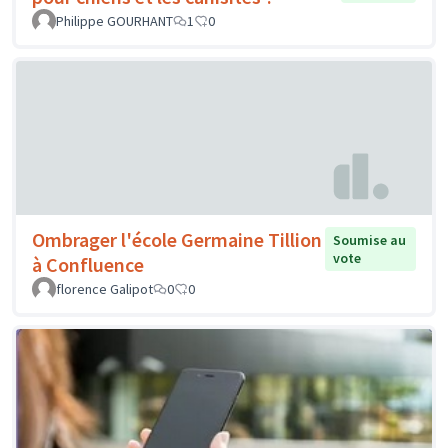
Philippe GOURHANT
1
0
Ombrager l'école Germaine Tillion
Soumise au
vote
à Confluence
florence Galipot
0
0