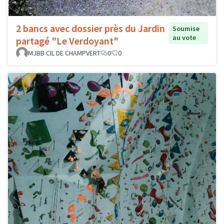
2 bancs avec dossier près du Jardin
Soumise
au vote
partagé "Le Verdoyant"
MJBB CIL DE CHAMPVERT
0
0