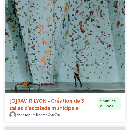
[G]RAVIR LYON - Création de 3
Soumise
au vote
salles d’escalade municipale
christophe baume
0
0