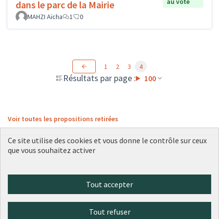
au vote
dans le parc de la Mairie
MAHZI Aïcha
1
0
1
2
3
4
Résultats par page :
100
Voir toutes les propositions retirées
Ce site utilise des cookies et vous donne le contrôle sur ceux
que vous souhaitez activer
Conditions d'utilisation
Paramètres des cookies
Plateforme de participation citoyenne de la Ville de Lyon sur X
Plateforme de participation citoyenne de la Ville de Lyon sur Face
Plateforme de participation citoyenne de la Ville de Lyon sur 
Plateforme de participation citoyenne de la Ville de Lyo
Plateforme de participation citoyenne de la Ville d
Tout accepter
(Lien externe)
(Lien externe)
(Lien externe)
(Lien externe)
(Lien externe)
Tout refuser