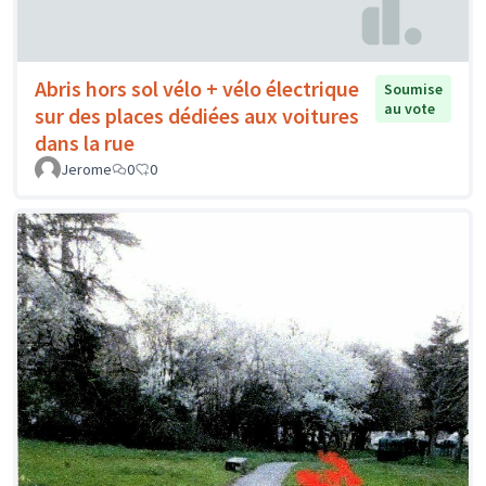
Abris hors sol vélo + vélo électrique
Soumise
au vote
sur des places dédiées aux voitures
dans la rue
Jerome
0
0