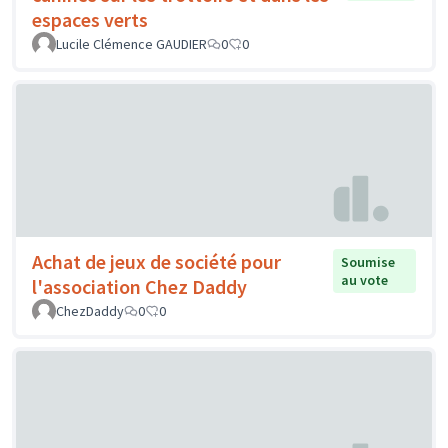
espaces verts
Lucile Clémence GAUDIER
0
0
Achat de jeux de société pour
Soumise
au vote
l'association Chez Daddy
ChezDaddy
0
0