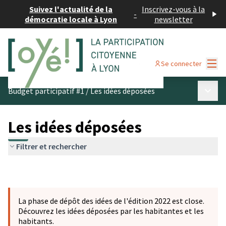
Suivez l'actualité de la
Inscrivez-vous à la
-
démocratie locale à Lyon
newsletter
Menu
Se connecter
Menu p
Budget participatif #1
/
Les idées déposées
Les idées déposées
Filtrer et rechercher
La phase de dépôt des idées de l'édition 2022 est close.
Découvrez les idées déposées par les habitantes et les
habitants.