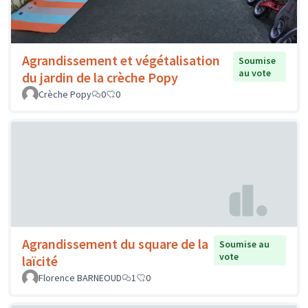
Agrandissement et végétalisation
Soumise
au vote
du jardin de la crèche Popy
Crèche Popy
0
0
Agrandissement du square de la
Soumise au
vote
laïcité
Florence BARNEOUD
1
0