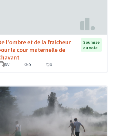
De l'ombre et de la fraicheur
Soumise
au vote
pour la cour maternelle de
Chavant
DV
0
0