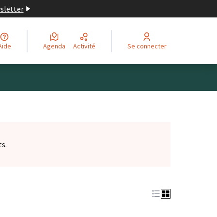
wsletter
Aide
Agenda
Activité
Se connecter
ts.
et)