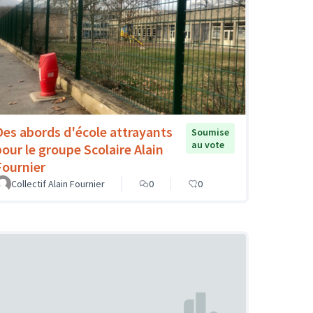
Des abords d'école attrayants
Soumise
au vote
pour le groupe Scolaire Alain
Fournier
Collectif Alain Fournier
0
0