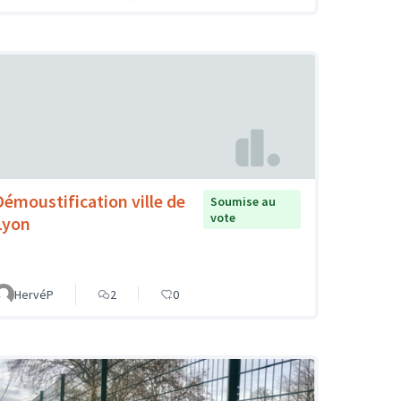
Démoustification ville de
Soumise au
vote
Lyon
HervéP
2
0