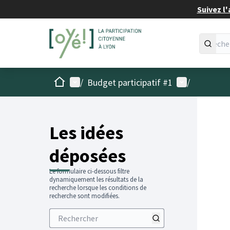
Suivez l'
Accueil
Menu principal
Menu utilisat
/
Budget participatif #1
/
Les idées
déposées
Le formulaire ci-dessous filtre
dynamiquement les résultats de la
recherche lorsque les conditions de
recherche sont modifiées.