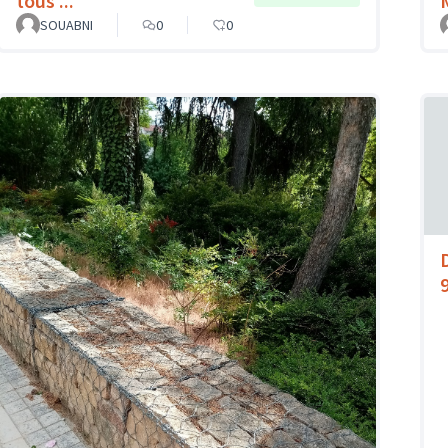
tous ...
SOUABNI
0
0