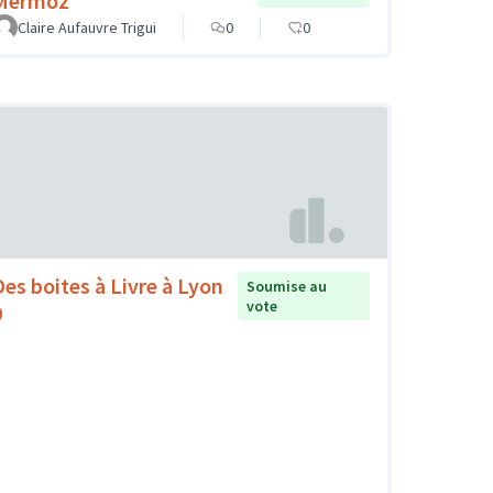
Mermoz
Claire Aufauvre Trigui
0
0
Des boites à Livre à Lyon
Soumise au
vote
9