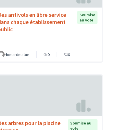
Des antivols en libre service
Soumise
au vote
dans chaque établissement
public
Homardmatue
0
0
Des arbres pour la piscine
Soumise au
vote