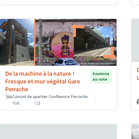
De la machine à la nature !
Soumise
au vote
Fresque et mur végétal Gare
Perrache
Conseil de quartier Confluence Perrache
0
1