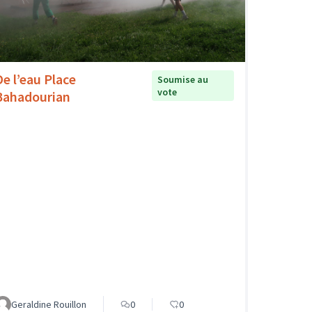
De l’eau Place
Soumise au
vote
Bahadourian
Geraldine Rouillon
0
0