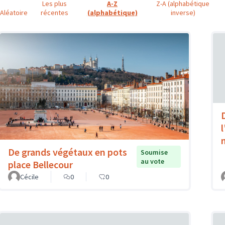
Les plus
A-Z
Z-A (alphabétique
Aléatoire
récentes
(alphabétique)
inverse)
l
De grands végétaux en pots
Soumise
au vote
place Bellecour
Cécile
0
0