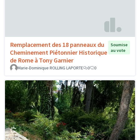
Remplacement des 18 panneaux du
Soumise
au vote
Cheminement Piétonnier Historique
de Rome à Tony Garnier
Marie-Dominique ROLLING LAPORTE
0
0