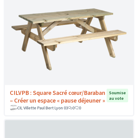
CILVPB : Square Sacré cœur/Baraban
Soumise
au vote
– Créer un espace « pause déjeuner »
CIL Villette Paul Bert Lyon 03
0
0