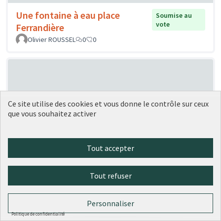
Une fontaine à eau place
Soumise au
vote
Ferrandière
Olivier ROUSSEL
0
0
Ce site utilise des cookies et vous donne le contrôle sur ceux
que vous souhaitez activer
Des antivols en libre service dans
Soumise
Tout accepter
au vote
chaque établissement public
Homardmatue
0
0
Tout refuser
Personnaliser
Politique de confidentialité