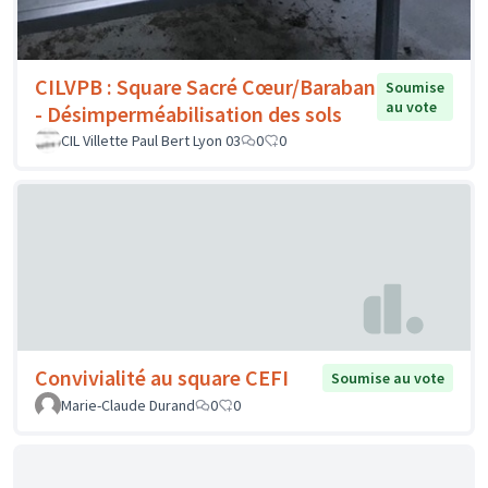
CILVPB : Square Sacré Cœur/Baraban
Soumise
au vote
- Désimperméabilisation des sols
CIL Villette Paul Bert Lyon 03
0
0
Convivialité au square CEFI
Soumise au vote
Marie-Claude Durand
0
0