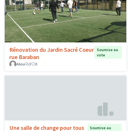
Rénovation du Jardin Sacré Coeur
Soumise au
vote
rue Baraban
Aliou
3
0
Une salle de change pour tous
Soumise au