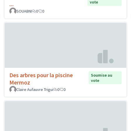
vote
...
SOUABNI
0
0
Des arbres pour la piscine
Soumise au
vote
Mermoz
Claire Aufauvre Trigui
0
0