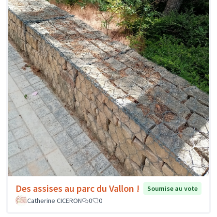
Des assises au parc du Vallon !
Soumise au vote
Catherine CICERON
0
0