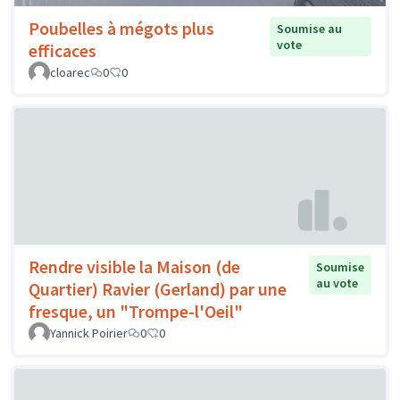
Poubelles à mégots plus
Soumise au
vote
efficaces
cloarec
0
0
Rendre visible la Maison (de
Soumise
au vote
Quartier) Ravier (Gerland) par une
fresque, un "Trompe-l'Oeil"
Yannick Poirier
0
0