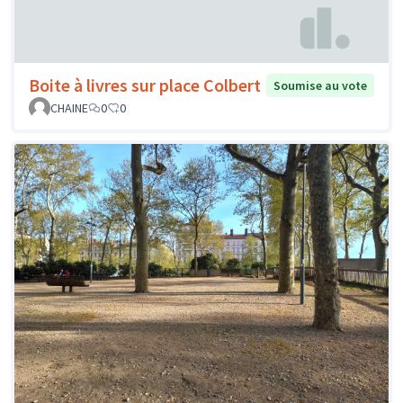
Boite à livres sur place Colbert
Soumise au vote
CHAINE
0
0