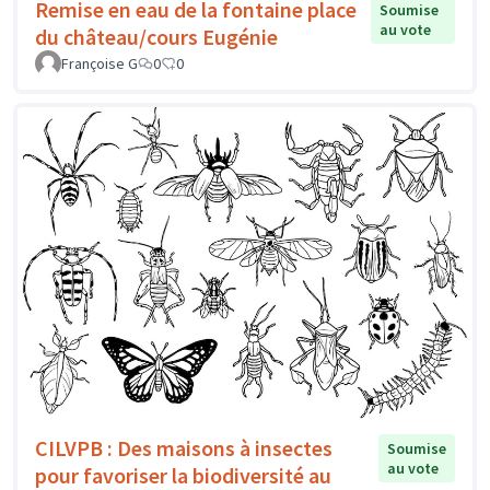
Remise en eau de la fontaine place
Soumise
au vote
du château/cours Eugénie
Françoise G
0
0
CILVPB : Des maisons à insectes
Soumise
au vote
pour favoriser la biodiversité au