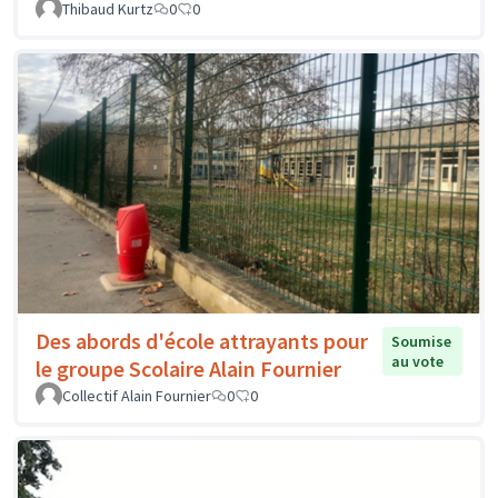
Thibaud Kurtz
0
0
Des abords d'école attrayants pour
Soumise
au vote
le groupe Scolaire Alain Fournier
Collectif Alain Fournier
0
0