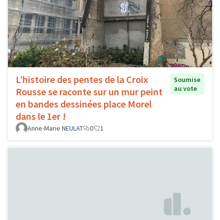
L’histoire des pentes de la Croix
Soumise
au vote
Rousse se raconte sur un mur peint
en bandes dessinées place Morel
dans le 1er !
Anne-Marie NEULAT
0
1