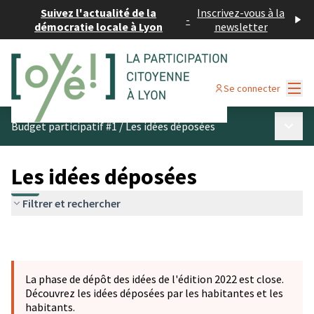
Suivez l'actualité de la
Inscrivez-vous à la
-
démocratie locale à Lyon
newsletter
Menu
Se connecter
Menu p
Budget participatif #1
/
Les idées déposées
Les idées déposées
Filtrer et rechercher
La phase de dépôt des idées de l'édition 2022 est close.
Découvrez les idées déposées par les habitantes et les
habitants.