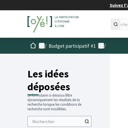
Suivez l'
Accueil
Menu principal
Menu utilisat
/
Budget participatif #1
/
Les idées
déposées
Le formulaire ci-dessous filtre
dynamiquement les résultats de la
recherche lorsque les conditions de
recherche sont modifiées.