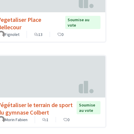
Vegetaliser Place
Soumise au
vote
Bellecour
Fignolet
13
0
Végétaliser le terrain de sport
Soumise
au vote
du gymnase Colbert
Morin Fabien
1
0