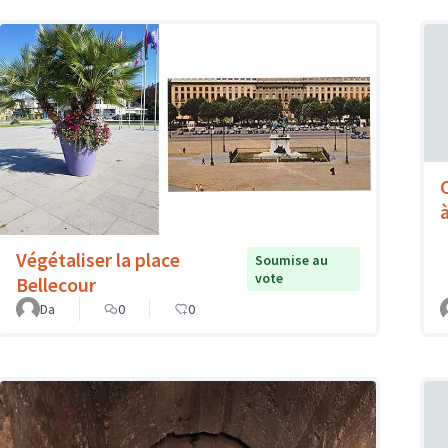
à
Végétaliser la place
Soumise au
vote
Bellecour
Da
0
0