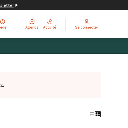
wsletter
Aide
Agenda
Activité
Se connecter
ts.
et)