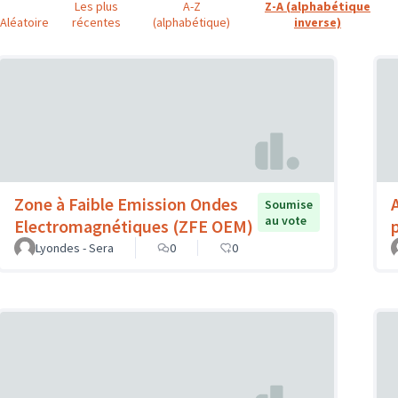
Les plus
A-Z
Z-A (alphabétique
Aléatoire
récentes
(alphabétique)
inverse)
Zone à Faible Emission Ondes
Soumise
au vote
Electromagnétiques (ZFE OEM)
Lyondes - Sera
0
0