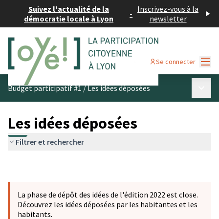
Suivez l'actualité de la
Inscrivez-vous à la
-
démocratie locale à Lyon
newsletter
Menu
Se connecter
Menu p
Budget participatif #1
/
Les idées déposées
Les idées déposées
Filtrer et rechercher
La phase de dépôt des idées de l'édition 2022 est close.
Découvrez les idées déposées par les habitantes et les
habitants.