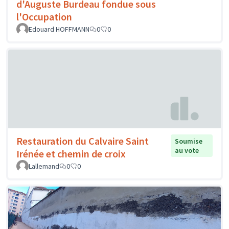
d'Auguste Burdeau fondue sous
l'Occupation
Edouard HOFFMANN
0
0
Restauration du Calvaire Saint
Soumise
au vote
Irénée et chemin de croix
Lallemand
0
0