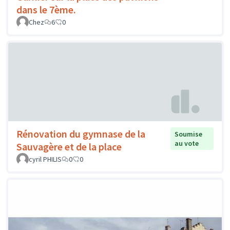
dans le 7ème.
Chez
6
0
Rénovation du gymnase de la
Soumise
au vote
Sauvagère et de la place
cyril PHILIS
0
0