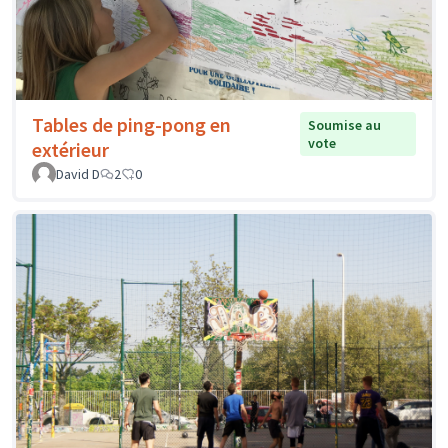
Tables de ping-pong en
Soumise au
vote
extérieur
David D
2
0