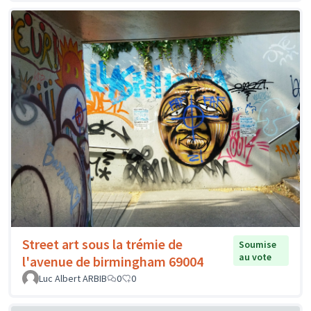
Street art sous la trémie de
Soumise
au vote
l'avenue de birmingham 69004
Luc Albert ARBIB
0
0