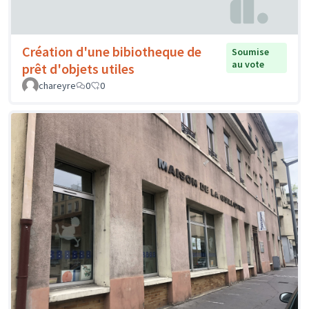
Création d'une bibiotheque de
Soumise
au vote
prêt d'objets utiles
chareyre
0
0