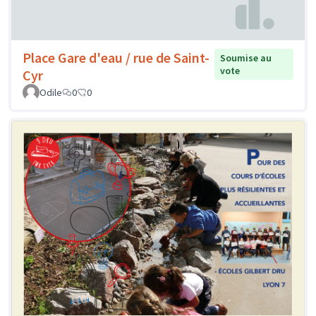
Place Gare d'eau / rue de Saint-
Soumise au
vote
Cyr
Odile
0
0