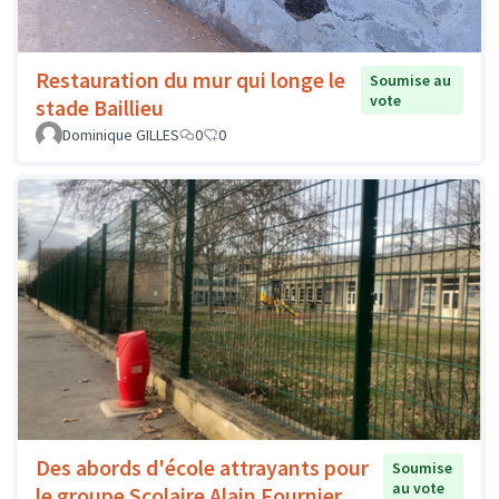
Restauration du mur qui longe le
Soumise au
vote
stade Baillieu
Dominique GILLES
0
0
Des abords d'école attrayants pour
Soumise
au vote
le groupe Scolaire Alain Fournier