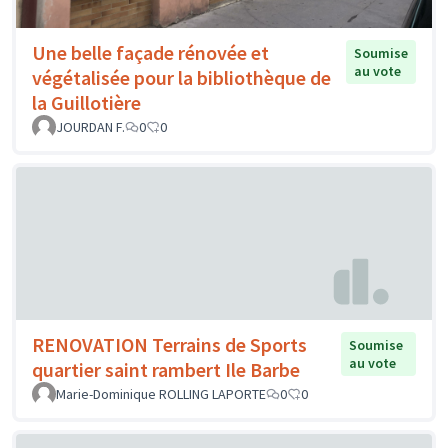
Une belle façade rénovée et
Soumise
au vote
végétalisée pour la bibliothèque de
la Guillotière
JOURDAN F.
0
0
RENOVATION Terrains de Sports
Soumise
au vote
quartier saint rambert Ile Barbe
Marie-Dominique ROLLING LAPORTE
0
0