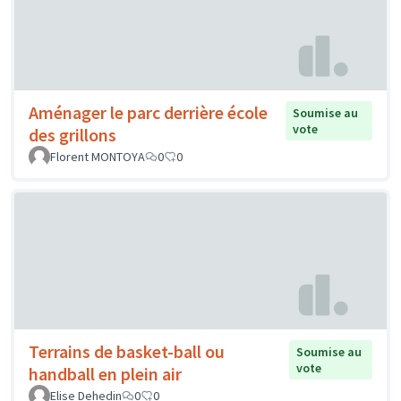
Aménager le parc derrière école
Soumise au
vote
des grillons
Florent MONTOYA
0
0
Terrains de basket-ball ou
Soumise au
vote
handball en plein air
Elise Dehedin
0
0