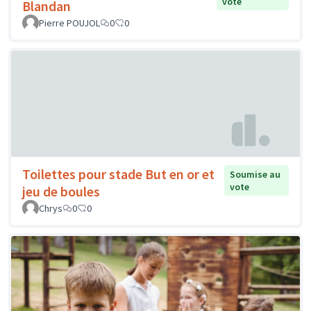
vote
Blandan
Pierre POUJOL
0
0
Toilettes pour stade But en or et
Soumise au
vote
jeu de boules
Chrys
0
0