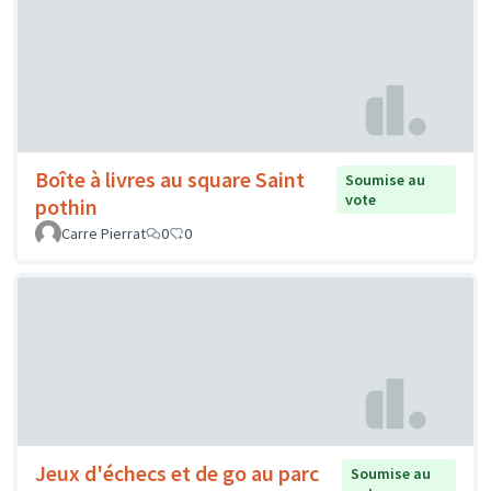
Boîte à livres au square Saint
Soumise au
vote
pothin
Carre Pierrat
0
0
Jeux d'échecs et de go au parc
Soumise au