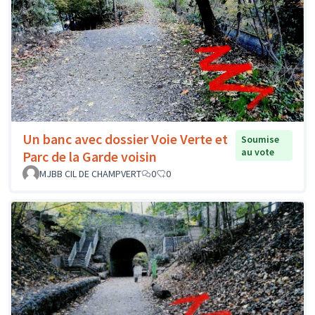
Un banc avec dossier Voie Verte et
Soumise
au vote
Parc de la Garde voisin
MJBB CIL DE CHAMPVERT
0
0