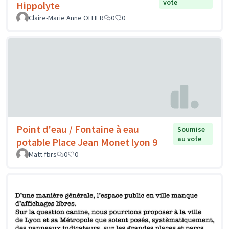
vote
Hippolyte
Claire-Marie Anne OLLIER
0
0
Point d'eau / Fontaine à eau
Soumise
au vote
potable Place Jean Monet lyon 9
Matt.fbrs
0
0