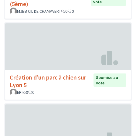
vote
(5ème)
MJBB CIL DE CHAMPVERT
0
0
Création d’un parc à chien sur
Soumise au
vote
Lyon 5
ER
0
0