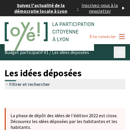
Suivez l'actualité de la
Inscrivez-vous à la
-
démocratie locale à Lyon
newsletter
Menu
Se connecter
Menu p
Budget participatif #1
/
Les idées déposées
Les idées déposées
Filtrer et rechercher
La phase de dépôt des idées de l'édition 2022 est close.
Découvrez les idées déposées par les habitantes et les
habitants.