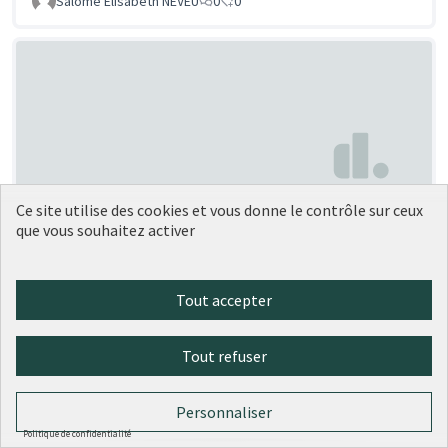
Salomé Elisabeth NEVEU
0
0
Ce site utilise des cookies et vous donne le contrôle sur ceux
Récupérateur d'eau de pluie
Soumise au vote
que vous souhaitez activer
Brownies
0
0
Tout accepter
Tout refuser
Personnaliser
Politique de confidentialité