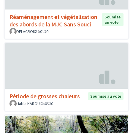
Réaménagement et végétalisation
Soumise
au vote
des abords de la MJC Sans Souci
DELACROIX
0
0
Période de grosses chaleurs
Soumise au vote
Habla KAROUI
0
0