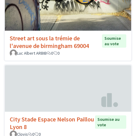
Street art sous la trémie de
Soumise
au vote
l'avenue de birmingham 69004
Luc Albert ARBIB
0
0
City Stade Espace Nelson Paillou
Soumise au
vote
Lyon 8
Clovis
0
0