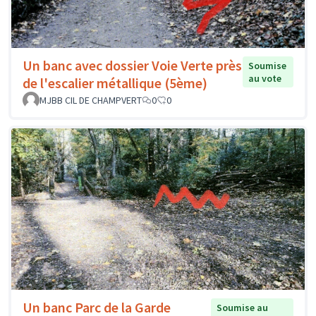
Un banc avec dossier Voie Verte près
Soumise
au vote
de l'escalier métallique (5ème)
MJBB CIL DE CHAMPVERT
0
0
Un banc Parc de la Garde
Soumise au