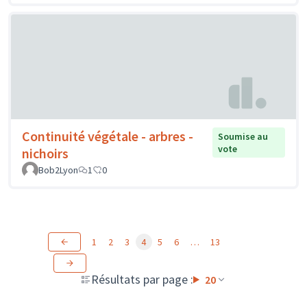
Continuité végétale - arbres -
Soumise au
vote
nichoirs
Bob2Lyon
1
0
1
2
3
4
5
6
…
13
Résultats par page :
20