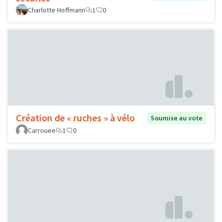
Charlotte Hoffmann
1
0
Création de « ruches » à vélo
Soumise au vote
Carrouee
1
0