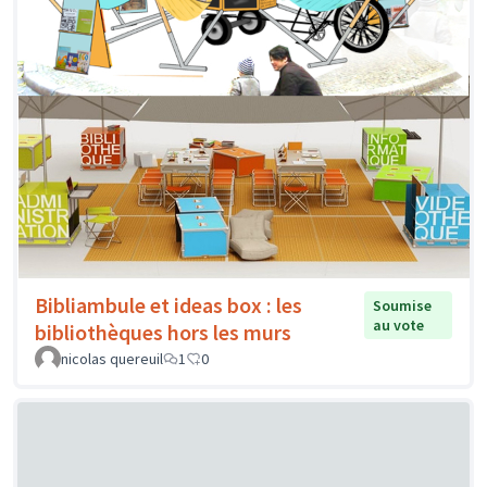
Bibliambule et ideas box : les
Soumise
au vote
bibliothèques hors les murs
nicolas quereuil
1
0