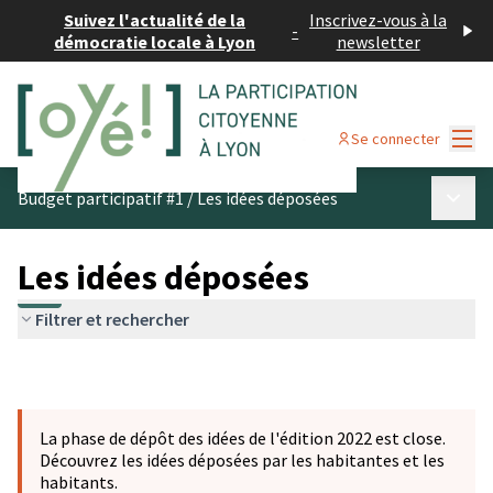
Suivez l'actualité de la
Inscrivez-vous à la
-
démocratie locale à Lyon
newsletter
Menu
Se connecter
Menu p
Budget participatif #1
/
Les idées déposées
Les idées déposées
Filtrer et rechercher
La phase de dépôt des idées de l'édition 2022 est close.
Découvrez les idées déposées par les habitantes et les
habitants.