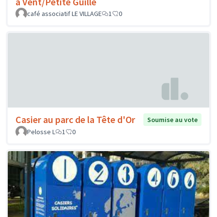
à Vent/Petite Guille
café associatif LE VILLAGE
1
0
Casier au parc de la Tête d'Or
Soumise au vote
Pelosse L
1
0