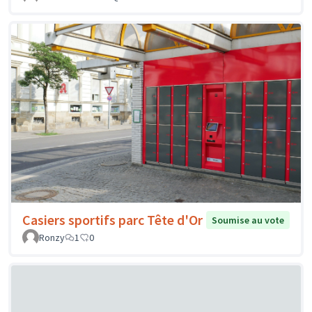
Casiers sportifs parc Tête d'Or
Soumise au vote
Ronzy
1
0