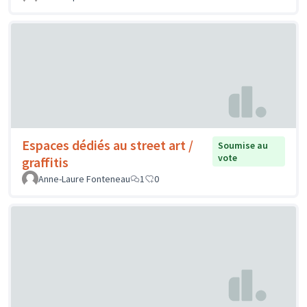
Espaces dédiés au street art /
Soumise au
vote
graffitis
Anne-Laure Fonteneau
1
0