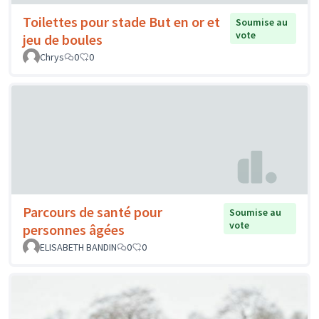
Toilettes pour stade But en or et
Soumise au
vote
jeu de boules
Chrys
0
0
Parcours de santé pour
Soumise au
vote
personnes âgées
ELISABETH BANDIN
0
0