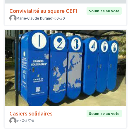
Convivialité au square CEFI
Soumise au vote
Marie-Claude Durand
0
0
Casiers solidaires
Soumise au vote
Iris
1
0