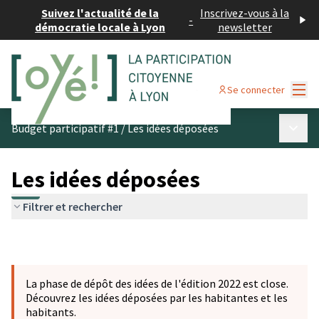
Suivez l'actualité de la
Inscrivez-vous à la
-
démocratie locale à Lyon
newsletter
Menu
Se connecter
Menu p
Budget participatif #1
/
Les idées déposées
Les idées déposées
Filtrer et rechercher
La phase de dépôt des idées de l'édition 2022 est close.
Découvrez les idées déposées par les habitantes et les
habitants.