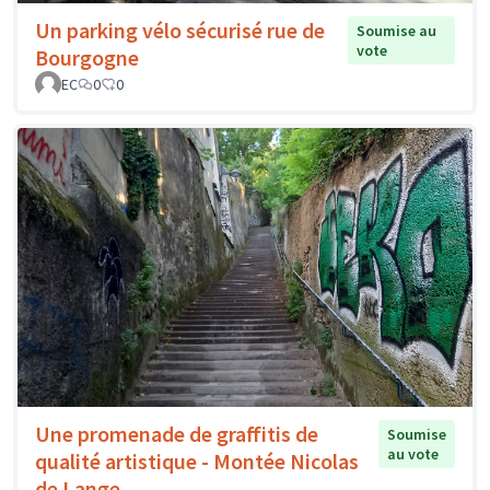
Un parking vélo sécurisé rue de
Soumise au
vote
Bourgogne
EC
0
0
Une promenade de graffitis de
Soumise
au vote
qualité artistique - Montée Nicolas
de Lange