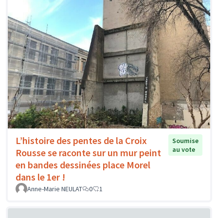
L’histoire des pentes de la Croix
Soumise
au vote
Rousse se raconte sur un mur peint
en bandes dessinées place Morel
dans le 1er !
Anne-Marie NEULAT
0
1