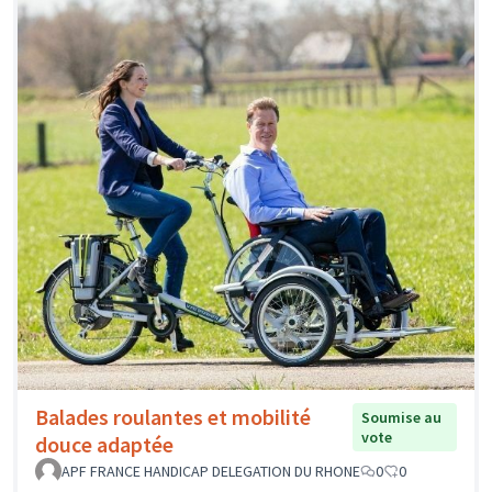
Balades roulantes et mobilité
Soumise au
vote
douce adaptée
APF FRANCE HANDICAP DELEGATION DU RHONE
0
0