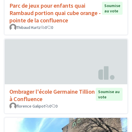
Parc de jeux pour enfants quai
Soumise
au vote
Rambaud portion quai cube orange -
pointe de la confluence
Thibaud Kurtz
0
0
Ombrager l'école Germaine Tillion
Soumise au
vote
à Confluence
florence Galipot
0
0