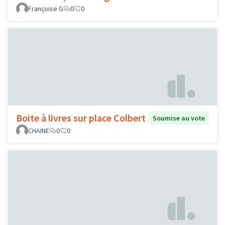
Françoise G
0
0
Boite à livres sur place Colbert
Soumise au vote
CHAINE
0
0