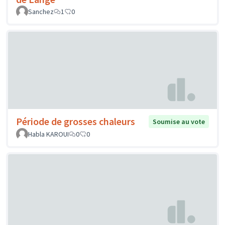
Sanchez
1
0
Période de grosses chaleurs
Soumise au vote
Habla KAROUI
0
0