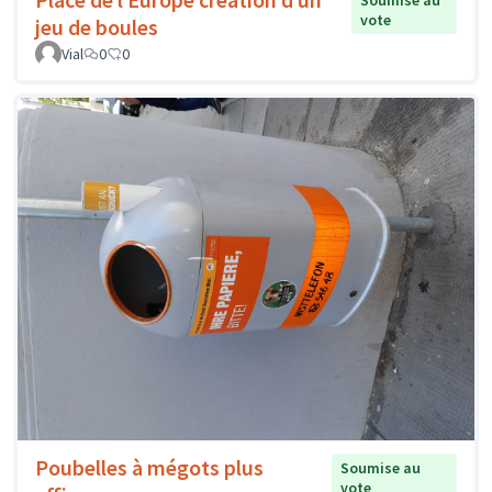
Soumise au
vote
jeu de boules
Vial
0
0
Poubelles à mégots plus
Soumise au
vote