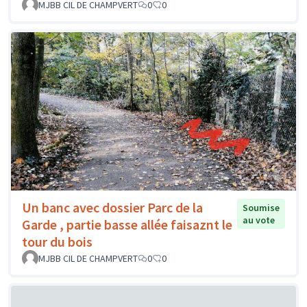
MJBB CIL DE CHAMPVERT
0
0
Un banc avec dossier Parc de la
Soumise
au vote
Garde , partie basse allée faisaznt le
tour du bois
MJBB CIL DE CHAMPVERT
0
0