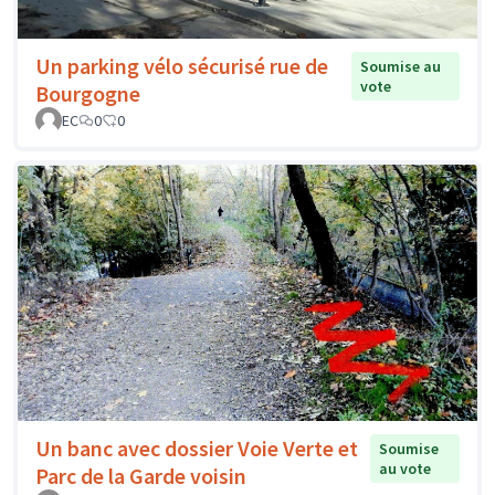
Un parking vélo sécurisé rue de
Soumise au
vote
Bourgogne
EC
0
0
Un banc avec dossier Voie Verte et
Soumise
au vote
Parc de la Garde voisin