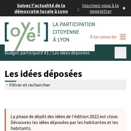
Suivez l'actualité de la
Inscrivez-vous à la
-
démocratie locale à Lyon
newsletter
Menu
Se connecter
Menu p
Budget participatif #1
/
Les idées déposées
Les idées déposées
Filtrer et rechercher
La phase de dépôt des idées de l'édition 2022 est close.
Découvrez les idées déposées par les habitantes et les
habitants.