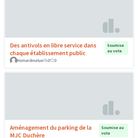
Des antivols en libre service dans
Soumise
au vote
chaque établissement public
Homardmatue
0
0
Aménagement du parking de la
Soumise au
vote
MJC Duchère