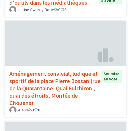
au vote
d'outils dans les médiathèques
Justine Swordy-Borie
0
0
Aménagement convivial, ludique et
Soumise
au vote
sportif de la place Pierre Bossan (rue
de la Quarantaine, Quai Fulchiron ,
quai des étroits, Montée de
Chouans)
LA 40N
3
0