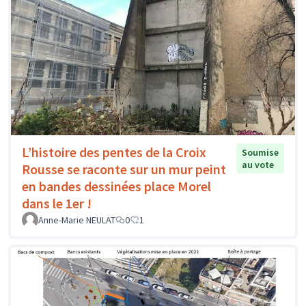
L’histoire des pentes de la Croix
Soumise
au vote
Rousse se raconte sur un mur peint
en bandes dessinées place Morel
dans le 1er !
Anne-Marie NEULAT
0
1