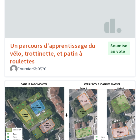
Un parcours d'apprentissage du
Soumise
au vote
vélo, trottinette, et patin à
roulettes
Fournier
0
0