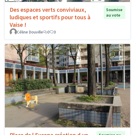
Des espaces verts conviviaux,
Soumise
au vote
ludiques et sportifs pour tous à
Vaise !
Céline Douville
0
0
Place de l Europe création d un