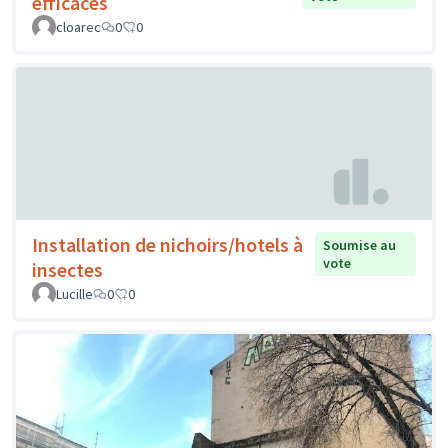
efficaces
cloarec
0
0
Installation de nichoirs/hotels à
Soumise au
vote
insectes
Lucille
0
0