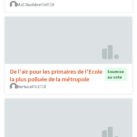
MJC Duchère
0
0
De l'air pour les primaires de l'Ecole
Soumise
au vote
la plus polluée de la métropole
Bertucat
2
0