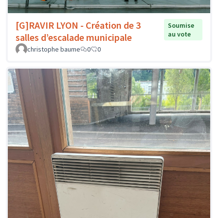
[G]RAVIR LYON - Création de 3
Soumise
au vote
salles d’escalade municipale
christophe baume
0
0