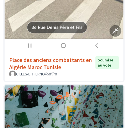
Place des anciens combattants en
Soumise
au vote
Algérie Maroc Tunisie
GILLES-DI PIERNO
0
0