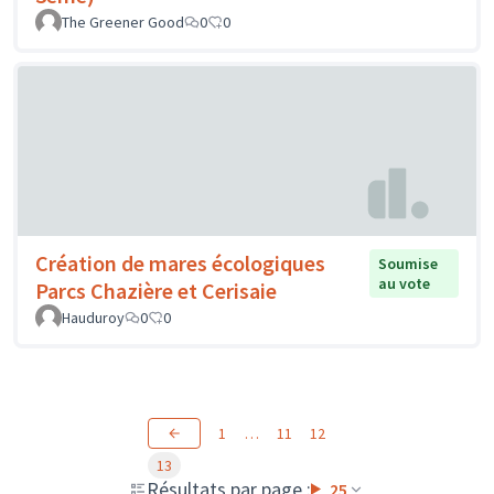
The Greener Good
0
0
Création de mares écologiques
Soumise
au vote
Parcs Chazière et Cerisaie
Hauduroy
0
0
1
…
11
12
13
Résultats par page :
25