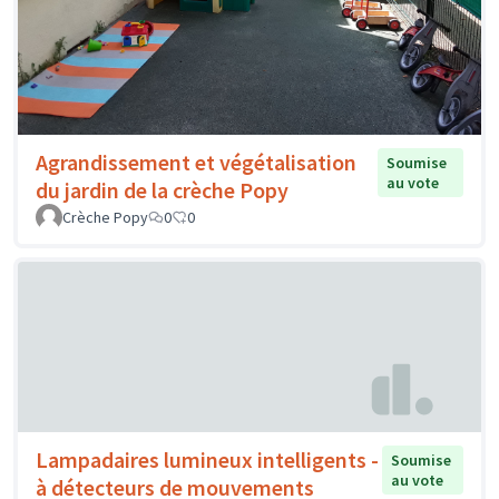
Agrandissement et végétalisation
Soumise
au vote
du jardin de la crèche Popy
Crèche Popy
0
0
Lampadaires lumineux intelligents -
Soumise
au vote
à détecteurs de mouvements