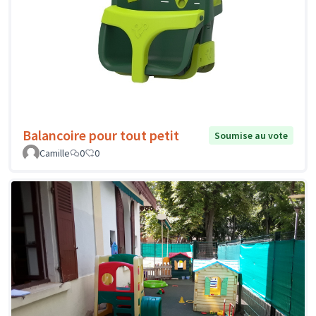
Balancoire pour tout petit
Soumise au vote
Camille
0
0