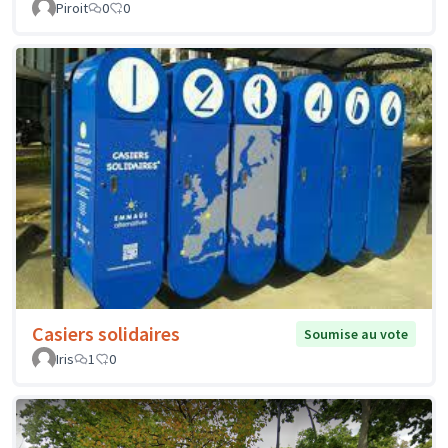
Piroit
0
0
Casiers solidaires
Soumise au vote
Iris
1
0