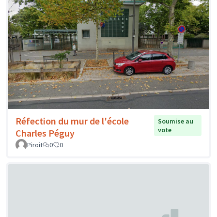
Réfection du mur de l'école
Soumise au
vote
Charles Péguy
Piroit
0
0