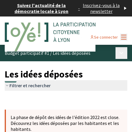
Suivez l'actualité de la
Inscrivez-vous à la
-
démocratie locale à Lyon
newsletter
Menu
Se connecter
Menu p
Budget participatif #1
/
Les idées déposées
Les idées déposées
Filtrer et rechercher
La phase de dépôt des idées de l'édition 2022 est close.
Découvrez les idées déposées par les habitantes et les
habitants.