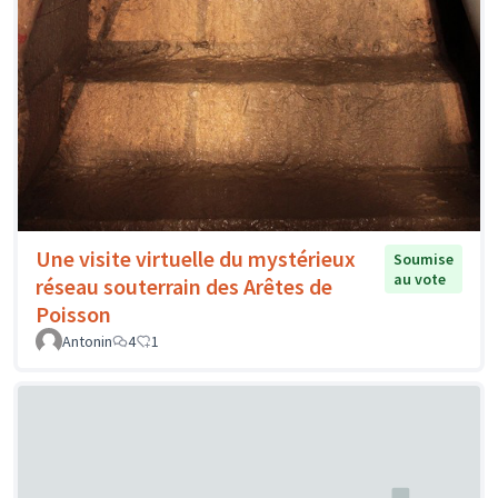
Une visite virtuelle du mystérieux
Soumise
au vote
réseau souterrain des Arêtes de
Poisson
Antonin
4
1