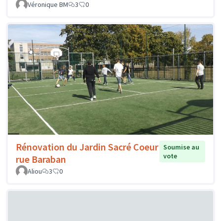
Véronique BM
3
0
Rénovation du Jardin Sacré Coeur
Soumise au
vote
rue Baraban
Aliou
3
0