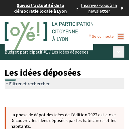
Suivez l'actualité de la
Inscrivez-vous à la
-
démocratie locale à Lyon
newsletter
Menu
Se connecter
Menu p
Budget participatif #1
/
Les idées déposées
Les idées déposées
Filtrer et rechercher
La phase de dépôt des idées de l'édition 2022 est close.
Découvrez les idées déposées par les habitantes et les
habitants.