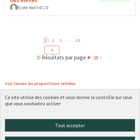
École Alix
0
0
1
2
3
…
13
Résultats par page :
25
Voir toutes les propositions retirées
Ce site utilise des cookies et vous donne le contrôle sur ceux
que vous souhaitez activer
Conditions d'utilisation
Paramètres des cookies
Plateforme de participation citoyenne de la Ville de Lyon sur X
Plateforme de participation citoyenne de la Ville de Lyon sur Face
Plateforme de participation citoyenne de la Ville de Lyon sur 
Plateforme de participation citoyenne de la Ville de Lyo
Plateforme de participation citoyenne de la Ville d
Tout accepter
(Lien externe)
(Lien externe)
(Lien externe)
(Lien externe)
(Lien externe)