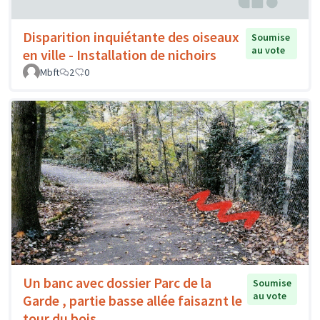
Disparition inquiétante des oiseaux
Soumise
au vote
en ville - Installation de nichoirs
Mbft
2
0
Un banc avec dossier Parc de la
Soumise
au vote
Garde , partie basse allée faisaznt le
tour du bois