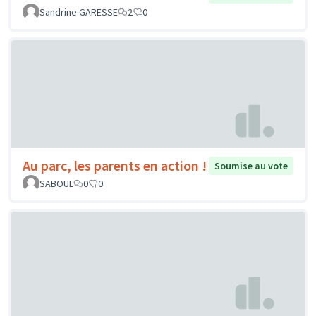
Sandrine GARESSE
2
0
Au parc, les parents en action !
Soumise au vote
SABOUL
0
0