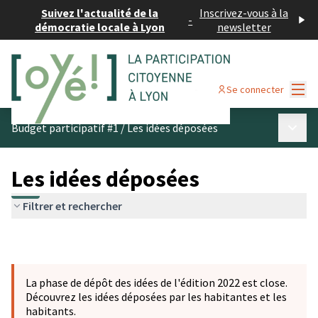
Suivez l'actualité de la
Inscrivez-vous à la
-
démocratie locale à Lyon
newsletter
Menu
Se connecter
Menu p
Budget participatif #1
/
Les idées déposées
Les idées déposées
Filtrer et rechercher
La phase de dépôt des idées de l'édition 2022 est close.
Découvrez les idées déposées par les habitantes et les
habitants.