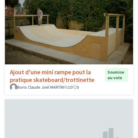
Ajout d'une mini rampe pout la
Soumise
au vote
pratique skateboard/trottinette
Boris Claude Joël MARTIN
10
0