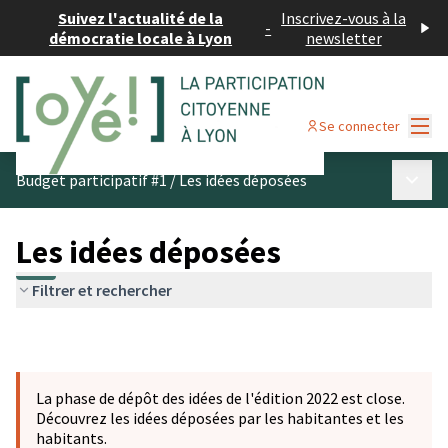
Suivez l'actualité de la
Inscrivez-vous à la
-
démocratie locale à Lyon
newsletter
Menu
Se connecter
Menu p
Budget participatif #1
/
Les idées déposées
Les idées déposées
Filtrer et rechercher
La phase de dépôt des idées de l'édition 2022 est close.
Découvrez les idées déposées par les habitantes et les
habitants.