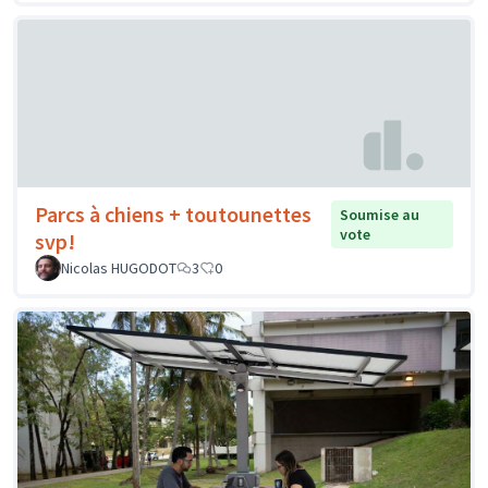
Parcs à chiens + toutounettes
Soumise au
vote
svp!
Nicolas HUGODOT
3
0