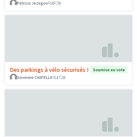
Patricia Jezegou
0
0
Des parkings à vélo sécurisés !
Soumise au vote
Severine CANTELLA
1
0