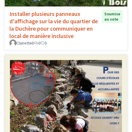
Installer plusieurs panneaux
Soumise
au vote
d'affichage sur la vie du quartier de
la Duchère pour communiquer en
local de manière inclusive
ClairetteD
0
0