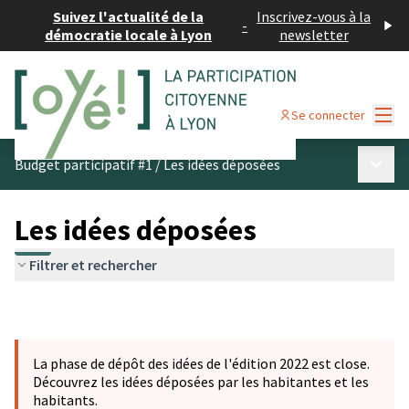
Suivez l'actualité de la
Inscrivez-vous à la
-
démocratie locale à Lyon
newsletter
Menu
Se connecter
Menu p
Budget participatif #1
/
Les idées déposées
Les idées déposées
Filtrer et rechercher
La phase de dépôt des idées de l'édition 2022 est close.
Découvrez les idées déposées par les habitantes et les
habitants.