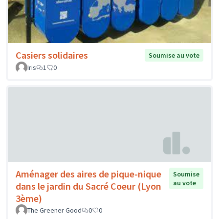
Casiers solidaires
Soumise au vote
Iris
1
0
Aménager des aires de pique-nique
Soumise
au vote
dans le jardin du Sacré Coeur (Lyon
3ème)
The Greener Good
0
0