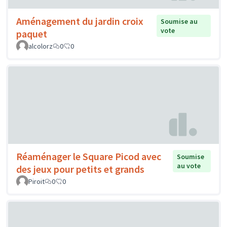
Aménagement du jardin croix
Soumise au
vote
paquet
alcolorz
0
0
Réaménager le Square Picod avec
Soumise
au vote
des jeux pour petits et grands
Piroit
0
0