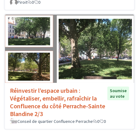
Piroit
0
0
Réinvestir l’espace urbain :
Soumise
au vote
Végétaliser, embellir, rafraîchir la
Confluence du côté Perrache-Sainte
Blandine 2/3
Conseil de quartier Confluence Perrache
0
0