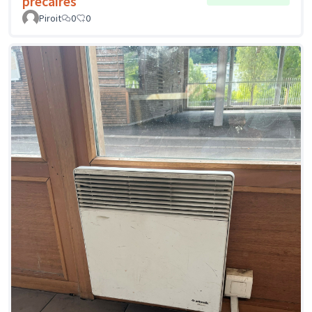
précaires
Piroit
0
0