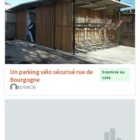
Un parking vélo sécurisé rue de
Soumise au
vote
Bourgogne
EC
0
0