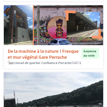
De la machine à la nature ! Fresque
Soumise
au vote
et mur végétal Gare Perrache
Conseil de quartier Confluence Perrache
0
1