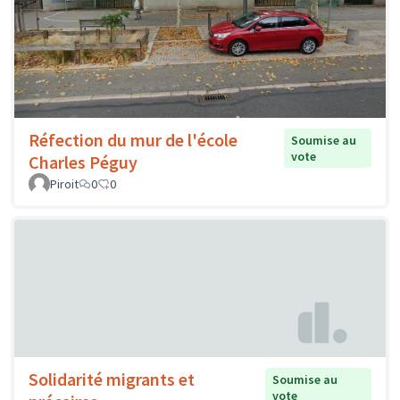
Réfection du mur de l'école
Soumise au
vote
Charles Péguy
Piroit
0
0
Solidarité migrants et
Soumise au
vote