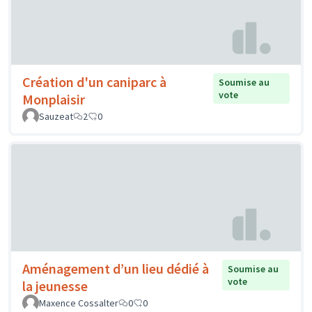
Création d'un caniparc à
Soumise au
vote
Monplaisir
Sauzeat
2
0
Aménagement d’un lieu dédié à
Soumise au
vote
la jeunesse
Maxence Cossalter
0
0