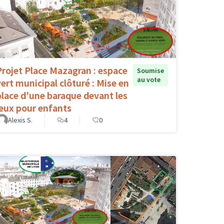
Projet Place Mazagran : espace
Soumise
au vote
vert municipal clôturé : Mise en
place d'une baraque devant les
jeux pour enfants
Alexis S.
4
0