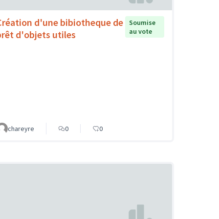
Création d'une bibiotheque de
Soumise
au vote
prêt d'objets utiles
chareyre
0
0