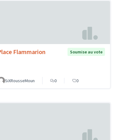
Place Flammarion
Soumise au vote
SiXRousseMoun
0
0