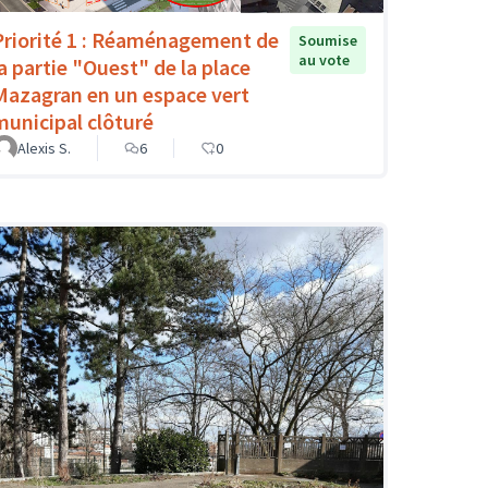
Priorité 1 : Réaménagement de
Soumise
au vote
la partie "Ouest" de la place
Mazagran en un espace vert
municipal clôturé
Alexis S.
6
0