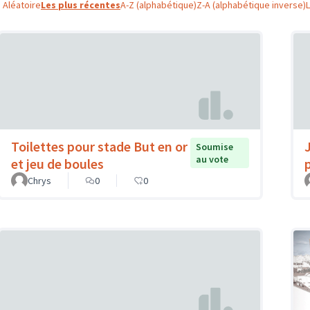
Aléatoire
Les plus récentes
A-Z (alphabétique)
Z-A (alphabétique inverse)
Toilettes pour stade But en or
Soumise
au vote
et jeu de boules
Chrys
0
0