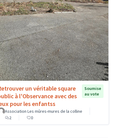
Retrouver un véritable square
Soumise
au vote
public à l'Observance avec des
jeux pour les enfantss
Association Les mûres-mures de la colline
2
0