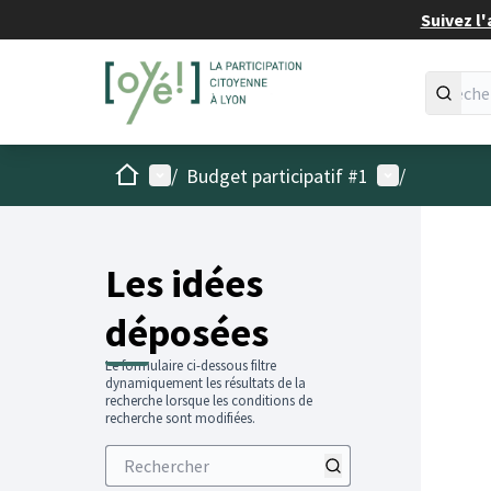
Suivez l'
Accueil
Menu principal
Menu utilisat
/
Budget participatif #1
/
Les idées
déposées
Le formulaire ci-dessous filtre
dynamiquement les résultats de la
recherche lorsque les conditions de
recherche sont modifiées.