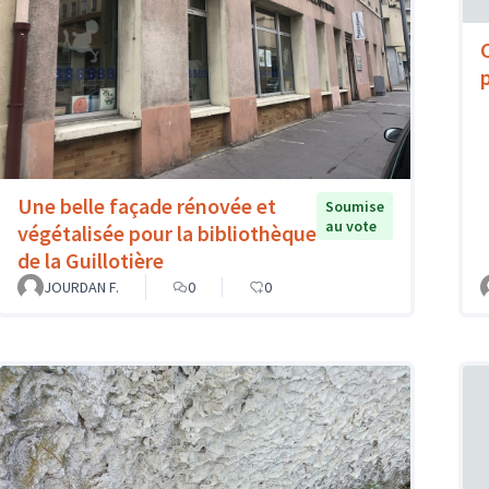
Une belle façade rénovée et
Soumise
au vote
végétalisée pour la bibliothèque
de la Guillotière
JOURDAN F.
0
0