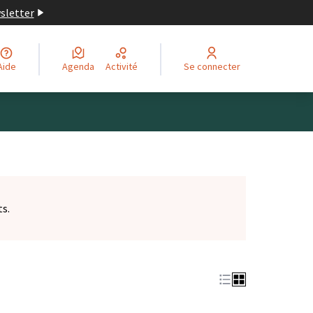
wsletter
Aide
Agenda
Activité
Se connecter
ts.
et)