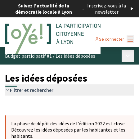
Suivez l'actualité de la
Inscrivez-vous à la
-
démocratie locale à Lyon
newsletter
Menu
Se connecter
Menu p
Budget participatif #1
/
Les idées déposées
Les idées déposées
Filtrer et rechercher
La phase de dépôt des idées de l'édition 2022 est close.
Découvrez les idées déposées par les habitantes et les
habitants.