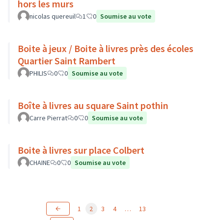
hors les murs
nicolas quereuil
1
0
Soumise au vote
Boite à jeux / Boite à livres près des écoles
Quartier Saint Rambert
PHILIS
0
0
Soumise au vote
Boîte à livres au square Saint pothin
Carre Pierrat
0
0
Soumise au vote
Boite à livres sur place Colbert
CHAINE
0
0
Soumise au vote
1
2
3
4
…
13