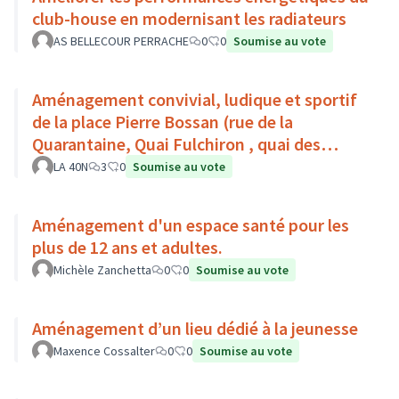
club-house en modernisant les radiateurs
AS BELLECOUR PERRACHE
0
0
Soumise au vote
Aménagement convivial, ludique et sportif
de la place Pierre Bossan (rue de la
Quarantaine, Quai Fulchiron , quai des
étroits, Montée de Chouans)
LA 40N
3
0
Soumise au vote
Aménagement d'un espace santé pour les
plus de 12 ans et adultes.
Michèle Zanchetta
0
0
Soumise au vote
Aménagement d’un lieu dédié à la jeunesse
Maxence Cossalter
0
0
Soumise au vote