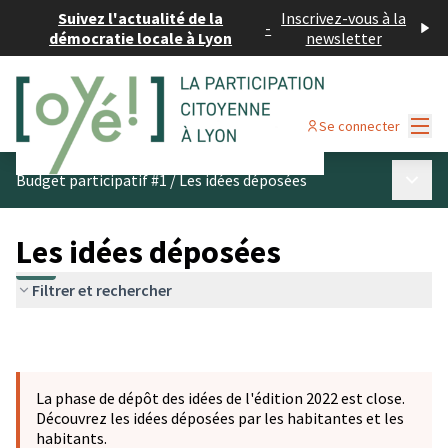
Suivez l'actualité de la
Inscrivez-vous à la
-
démocratie locale à Lyon
newsletter
Menu
Se connecter
Menu p
Budget participatif #1
/
Les idées déposées
Les idées déposées
Filtrer et rechercher
La phase de dépôt des idées de l'édition 2022 est close.
Découvrez les idées déposées par les habitantes et les
habitants.