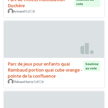
vote
Duchère
Armand
2
0
Parc de jeux pour enfants quai
Soumise
au vote
Rambaud portion quai cube orange -
pointe de la confluence
Thibaud Kurtz
0
0