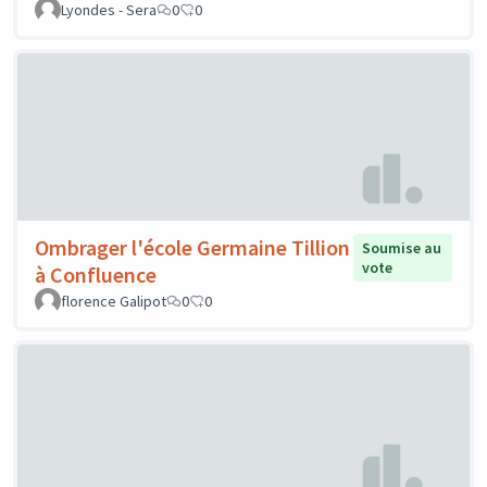
Lyondes - Sera
0
0
Ombrager l'école Germaine Tillion
Soumise au
vote
à Confluence
florence Galipot
0
0