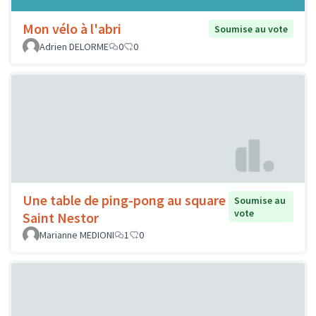
Mon vélo à l'abri
Soumise au vote
Adrien DELORME
0
0
Une table de ping-pong au square
Soumise au
vote
Saint Nestor
Marianne MEDIONI
1
0