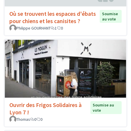
Où se trouvent les espaces d'ébats
Soumise
au vote
pour chiens et les canisites ?
Philippe GOURHANT
1
0
Ouvrir des Frigos Solidaires à
Soumise au
vote
Lyon 7 !
Thomas
0
0