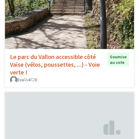
Le parc du Vallon accessible côté
Soumise
au vote
Vaise (vélos, poussettes, ...) - Voie
verte !
Eva
4
0