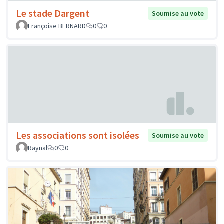
Le stade Dargent
Soumise au vote
Françoise BERNARD
0
0
Les associations sont isolées
Soumise au vote
Raynal
0
0