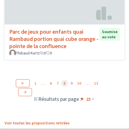
Parc de jeux pour enfants quai
Soumise
au vote
Rambaud portion quai cube orange -
pointe de la confluence
Thibaud Kurtz
0
0
1
…
6
7
8
9
10
…
13
Résultats par page :
25
Voir toutes les propositions retirées