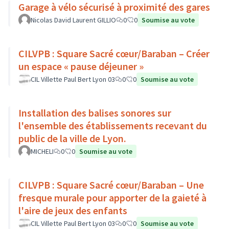
Garage à vélo sécurisé à proximité des gares
Nicolas David Laurent GILLIO
0
0
Soumise au vote
CILVPB : Square Sacré cœur/Baraban – Créer
un espace « pause déjeuner »
CIL Villette Paul Bert Lyon 03
0
0
Soumise au vote
Installation des balises sonores sur
l'ensemble des établissements recevant du
public de la ville de Lyon.
MICHELI
0
0
Soumise au vote
CILVPB : Square Sacré cœur/Baraban – Une
fresque murale pour apporter de la gaieté à
l'aire de jeux des enfants
CIL Villette Paul Bert Lyon 03
0
0
Soumise au vote