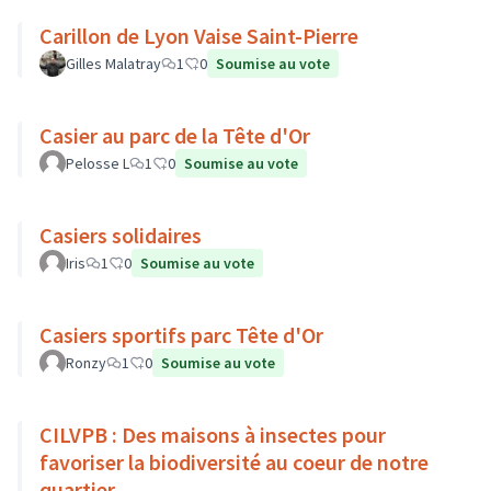
Carillon de Lyon Vaise Saint-Pierre
Gilles Malatray
1
0
Soumise au vote
Casier au parc de la Tête d'Or
Pelosse L
1
0
Soumise au vote
Casiers solidaires
Iris
1
0
Soumise au vote
Casiers sportifs parc Tête d'Or
Ronzy
1
0
Soumise au vote
CILVPB : Des maisons à insectes pour
favoriser la biodiversité au coeur de notre
quartier