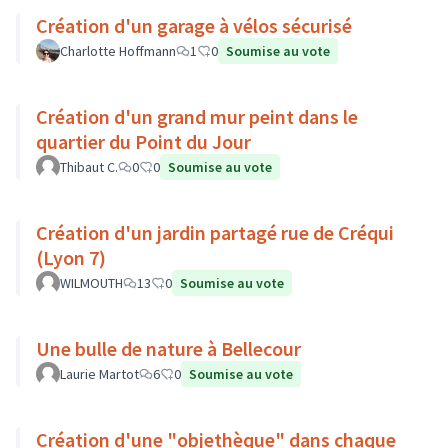
Création d'un garage à vélos sécurisé
Charlotte Hoffmann
1
0
Soumise au vote
Création d'un grand mur peint dans le
quartier du Point du Jour
Thibaut C.
0
0
Soumise au vote
Création d'un jardin partagé rue de Créqui
(Lyon 7)
WILMOUTH
13
0
Soumise au vote
Une bulle de nature à Bellecour
Laurie Martot
6
0
Soumise au vote
Création d'une "objethèque" dans chaque