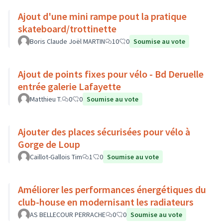
Ajout d'une mini rampe pout la pratique
skateboard/trottinette
Boris Claude Joël MARTIN
10
0
Soumise au vote
Ajout de points fixes pour vélo - Bd Deruelle
entrée galerie Lafayette
Matthieu T.
0
0
Soumise au vote
Ajouter des places sécurisées pour vélo à
Gorge de Loup
Caillot-Gallois Tim
1
0
Soumise au vote
Améliorer les performances énergétiques du
club-house en modernisant les radiateurs
AS BELLECOUR PERRACHE
0
0
Soumise au vote