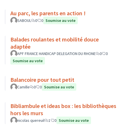
Au parc, les parents en action !
SABOUL
0
0
Soumise au vote
Balades roulantes et mobilité douce
adaptée
APF FRANCE HANDICAP DELEGATION DU RHONE
0
0
Soumise au vote
Balancoire pour tout petit
Camille
0
0
Soumise au vote
Bibliambule et ideas box : les bibliothèques
hors les murs
nicolas quereuil
1
0
Soumise au vote