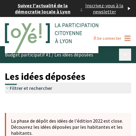
Suivez l'actualité de la
Inscrivez-vous à la
-
démocratie locale à Lyon
newsletter
Menu
Se connecter
Menu p
Budget participatif #1
/
Les idées déposées
Les idées déposées
Filtrer et rechercher
La phase de dépôt des idées de l'édition 2022 est close.
Découvrez les idées déposées par les habitantes et les
habitants.