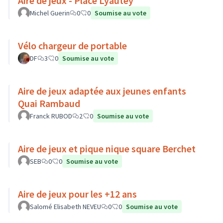
Aire de jeux - Place Lyautey
Michel Guerin
0
0
Soumise au vote
Vélo chargeur de portable
DF
3
0
Soumise au vote
Aire de jeux adaptée aux jeunes enfants
Quai Rambaud
Franck RUBOD
2
0
Soumise au vote
Aire de jeux et pique nique square Berchet
SEB
0
0
Soumise au vote
Aire de jeux pour les +12 ans
Salomé Elisabeth NEVEU
0
0
Soumise au vote