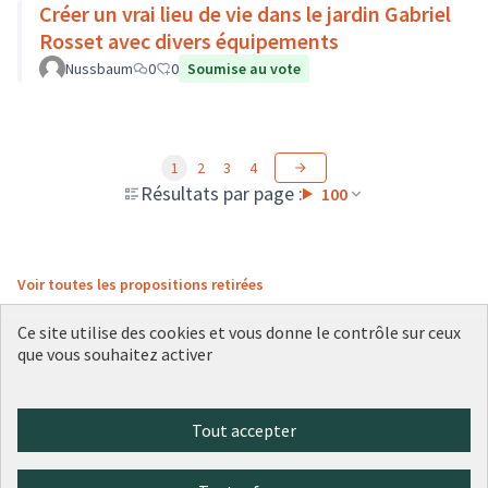
Créer un vrai lieu de vie dans le jardin Gabriel
Rosset avec divers équipements
Nussbaum
0
0
Soumise au vote
1
2
3
4
Résultats par page :
100
Voir toutes les propositions retirées
Ce site utilise des cookies et vous donne le contrôle sur ceux
que vous souhaitez activer
Conditions d'utilisation
Paramètres des cookies
Plateforme de participation citoyenne de la Ville de Lyon sur X
Plateforme de participation citoyenne de la Ville de Lyon sur Face
Plateforme de participation citoyenne de la Ville de Lyon sur 
Plateforme de participation citoyenne de la Ville de Lyo
Plateforme de participation citoyenne de la Ville d
Tout accepter
(Lien externe)
(Lien externe)
(Lien externe)
(Lien externe)
(Lien externe)