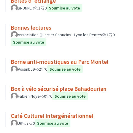
Boites d' echange
BRUNNER
1
0
Soumise au vote
Bonnes lectures
Association Quartier Capucins - Lyon les Pentes
1
0
Soumise au vote
Borne anti-moustiques au Parc Montel
VoisinDu9
2
0
Soumise au vote
Box à vélo sécurisé place Bahadourian
Fabien Noyé
0
0
Soumise au vote
Café Culturel Intergénérationnel
JR
3
0
Soumise au vote