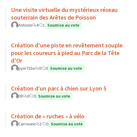
Une visite virtuelle du mystérieux réseau
souterrain des Arêtes de Poisson
Antonin
4
1
Soumise au vote
Création d'une piste en revêtement souple
pour les coureurs à pied au Parc de la Tête
d'Or
pym71bx
0
0
Soumise au vote
Création d’un parc à chien sur Lyon 5
ER
0
0
Soumise au vote
Création de « ruches » à vélo
Carrouee
1
0
Soumise au vote