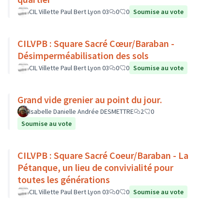
CIL Villette Paul Bert Lyon 03
0
0
Soumise au vote
CILVPB : Square Sacré Cœur/Baraban -
Désimperméabilisation des sols
CIL Villette Paul Bert Lyon 03
0
0
Soumise au vote
Grand vide grenier au point du jour.
Isabelle Danielle Andrée DESMETTRE
2
0
Soumise au vote
CILVPB : Square Sacré Coeur/Baraban - La
Pétanque, un lieu de convivialité pour
toutes les générations
CIL Villette Paul Bert Lyon 03
0
0
Soumise au vote