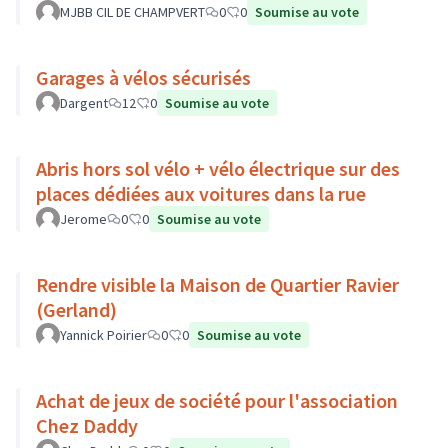
MJBB CIL DE CHAMPVERT
0
0
Soumise au vote
Garages à vélos sécurisés
Dargent
12
0
Soumise au vote
Abris hors sol vélo + vélo électrique sur des
places dédiées aux voitures dans la rue
Jerome
0
0
Soumise au vote
Rendre visible la Maison de Quartier Ravier
(Gerland)
Yannick Poirier
0
0
Soumise au vote
Achat de jeux de société pour l'association
Chez Daddy