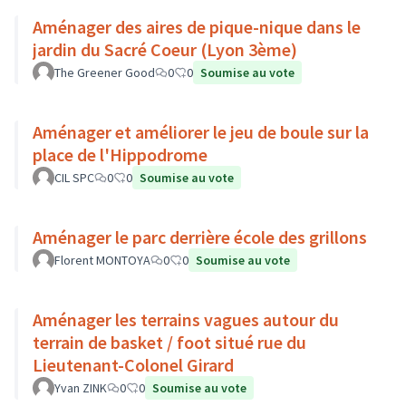
Aménager des aires de pique-nique dans le
jardin du Sacré Coeur (Lyon 3ème)
The Greener Good
0
0
Soumise au vote
Aménager et améliorer le jeu de boule sur la
place de l'Hippodrome
CIL SPC
0
0
Soumise au vote
Aménager le parc derrière école des grillons
Florent MONTOYA
0
0
Soumise au vote
Aménager les terrains vagues autour du
terrain de basket / foot situé rue du
Lieutenant-Colonel Girard
Yvan ZINK
0
0
Soumise au vote