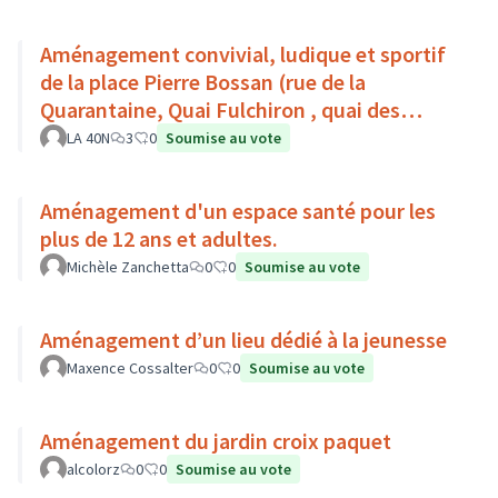
Aménagement convivial, ludique et sportif
de la place Pierre Bossan (rue de la
Quarantaine, Quai Fulchiron , quai des
étroits, Montée de Chouans)
LA 40N
3
0
Soumise au vote
Aménagement d'un espace santé pour les
plus de 12 ans et adultes.
Michèle Zanchetta
0
0
Soumise au vote
Aménagement d’un lieu dédié à la jeunesse
Maxence Cossalter
0
0
Soumise au vote
Aménagement du jardin croix paquet
alcolorz
0
0
Soumise au vote