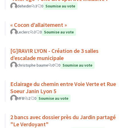
dehedin
3
0
Soumise au vote
« Cocon d’allaitement »
Leclerc
3
0
Soumise au vote
[G]RAVIR LYON - Création de 3 salles
d’escalade municipale
christophe baume
0
0
Soumise au vote
Eclairage du chemin entre Voie Verte et Rue
Soeur Janin Lyon 5
MFB
2
0
Soumise au vote
2 bancs avec dossier près du Jardin partagé
"Le Verdoyant"