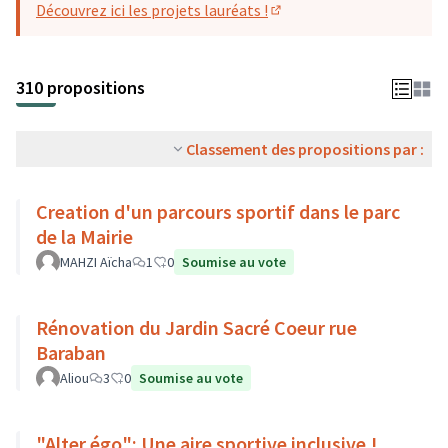
Découvrez ici les projets lauréats !
(S'ouvre dans un nouvel o
310 propositions
Classement des propositions par :
Creation d'un parcours sportif dans le parc
de la Mairie
MAHZI Aïcha
1
0
Soumise au vote
Rénovation du Jardin Sacré Coeur rue
Baraban
Aliou
3
0
Soumise au vote
"Alter égo": Une aire sportive inclusive !