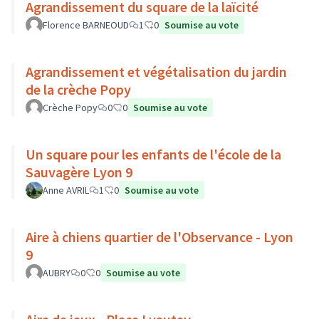
Agrandissement du square de la laïcité
Florence BARNEOUD
1
0
Soumise au vote
Agrandissement et végétalisation du jardin
de la crèche Popy
Crèche Popy
0
0
Soumise au vote
Un square pour les enfants de l'école de la
Sauvagère Lyon 9
Anne AVRIL
1
0
Soumise au vote
Aire à chiens quartier de l'Observance - Lyon
9
AUBRY
0
0
Soumise au vote