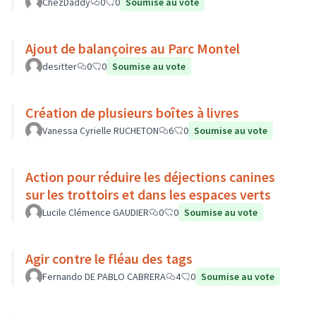
ChezDaddy
0
0
Soumise au vote
Ajout de balançoires au Parc Montel
desitter
0
0
Soumise au vote
Création de plusieurs boîtes à livres
Vanessa Cyrielle RUCHETON
6
0
Soumise au vote
Action pour réduire les déjections canines
sur les trottoirs et dans les espaces verts
Lucile Clémence GAUDIER
0
0
Soumise au vote
Agir contre le fléau des tags
Fernando DE PABLO CABRERA
4
0
Soumise au vote