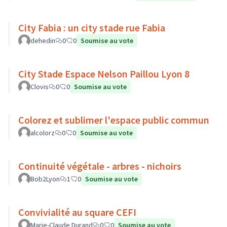
City Fabia : un city stade rue Fabia
dehedin
0
0
Soumise au vote
City Stade Espace Nelson Paillou Lyon 8
Clovis
0
0
Soumise au vote
Colorez et sublimer l'espace public commun
alcolorz
0
0
Soumise au vote
Continuité végétale - arbres - nichoirs
Bob2Lyon
1
0
Soumise au vote
Convivialité au square CEFI
Marie-Claude Durand
0
0
Soumise au vote