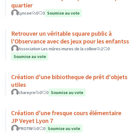
quartier
Lyncee
0
0
Soumise au vote
Retrouver un véritable square public à
l'Observance avec des jeux pour les enfantss
Association Les mûres-mures de la colline
2
0
Soumise au vote
Création d'une bibiotheque de prêt d'objets
utiles
chareyre
0
0
Soumise au vote
Création d'une fresque cours élémentaire
JP Veyet Lyon 7
PROTIN
0
0
Soumise au vote