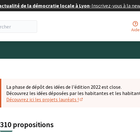
actualité de la démocratie locale à Lyon
-
Inscrivez-vous à la ne
Aide
eur
La phase de dépôt des idées de l'édition 2022 est close.
Découvrez les idées déposées par les habitantes et les habitan
Découvrez ici les projets lauréats !
(S'ouvre dans un nouvel ongl
310 propositions