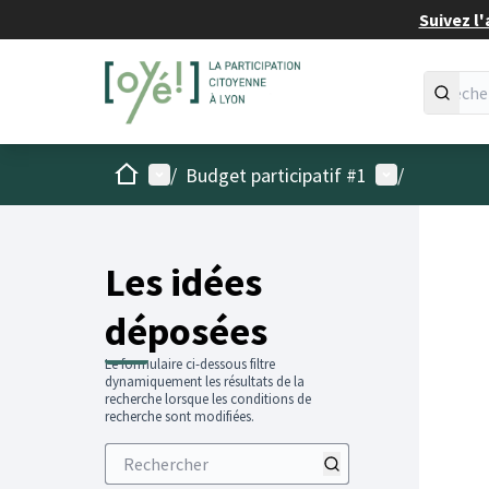
Suivez l'
Accueil
Menu principal
Menu utilisat
/
Budget participatif #1
/
Les idées
déposées
Le formulaire ci-dessous filtre
dynamiquement les résultats de la
recherche lorsque les conditions de
recherche sont modifiées.