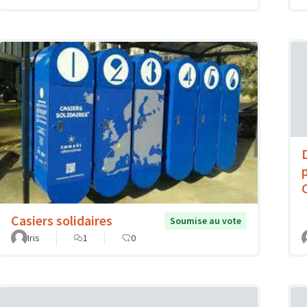
Casiers solidaires
Soumise au vote
Iris
1
0