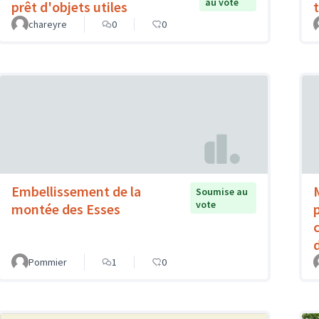
au vote
prêt d'objets utiles
chareyre
0
0
Embellissement de la
Soumise au
vote
montée des Esses
d
Pommier
1
0