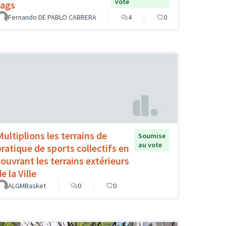
vote
tags
Fernando DE PABLO CABRERA
4
0
Multiplions les terrains de
Soumise
au vote
pratique de sports collectifs en
couvrant les terrains extérieurs
e la Ville
ALGMBasket
0
0