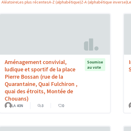
Aléatoire
Les plus récentes
A-Z (alphabétique)
Z-A (alphabétique inverse)
L
Aménagement convivial,
I
Soumise
au vote
ludique et sportif de la place
Pierre Bossan (rue de la
Quarantaine, Quai Fulchiron ,
quai des étroits, Montée de
Chouans)
LA 40N
3
0