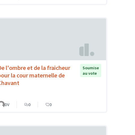
De l'ombre et de la fraicheur
Soumise
au vote
pour la cour maternelle de
Chavant
DV
0
0