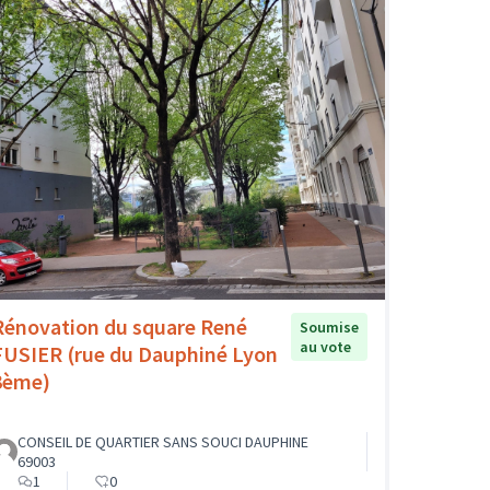
Rénovation du square René
Soumise
au vote
FUSIER (rue du Dauphiné Lyon
3ème)
CONSEIL DE QUARTIER SANS SOUCI DAUPHINE
69003
1
0