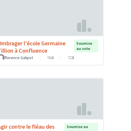
Ombrager l'école Germaine
Soumise
au vote
Tillion à Confluence
florence Galipot
0
0
Agir contre le fléau des
Soumise au