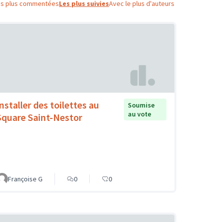
es plus commentées
Les plus suivies
Avec le plus d'auteurs
nstaller des toilettes au
Soumise
au vote
Square Saint-Nestor
Françoise G
0
0