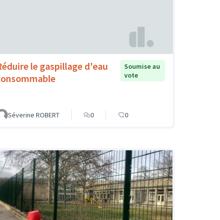
Réduire le gaspillage d'eau
Soumise au
vote
consommable
Séverine ROBERT
0
0