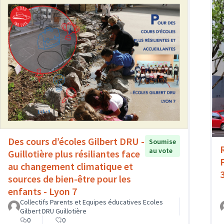
Des cours d’écoles Gilbert DRU -
Soumise
au vote
Guillotière plus résiliantes face
au changement climatique et
sources de bien-être pour les
enfants - Lyon 7
Collectifs Parents et Equipes éducatives Ecoles
Gilbert DRU Guillotière
0
0