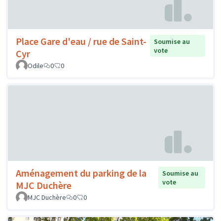
Place Gare d'eau / rue de Saint-
Soumise au
vote
Cyr
Odile
0
0
Aménagement du parking de la
Soumise au
vote
MJC Duchère
MJC Duchère
0
0