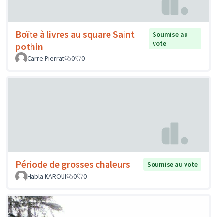
Boîte à livres au square Saint
Soumise au
vote
pothin
Carre Pierrat
0
0
Période de grosses chaleurs
Soumise au vote
Habla KAROUI
0
0