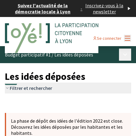
Suivez l'actualité de la
Inscrivez-vous à la
-
démocratie locale à Lyon
newsletter
Menu
Se connecter
Menu p
Budget participatif #1
/
Les idées déposées
Les idées déposées
Filtrer et rechercher
La phase de dépôt des idées de l'édition 2022 est close.
Découvrez les idées déposées par les habitantes et les
habitants.