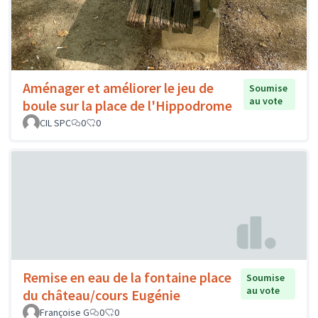
Aménager et améliorer le jeu de
Soumise
au vote
boule sur la place de l'Hippodrome
CIL SPC
0
0
Remise en eau de la fontaine place
Soumise
au vote
du château/cours Eugénie
Françoise G
0
0