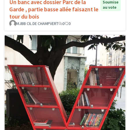
Un banc avec dossier Parc de la
Soumise
au vote
Garde , partie basse allée faisaznt le
tour du bois
MJBB CIL DE CHAMPVERT
0
0