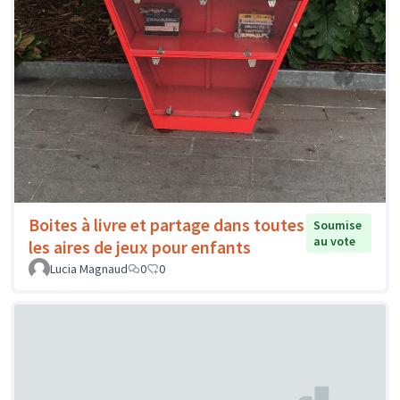
Boites à livre et partage dans toutes
Soumise
au vote
les aires de jeux pour enfants
Lucia Magnaud
0
0