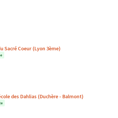
 du Sacré Coeur (Lyon 3ème)
te
l'école des Dahlias (Duchère - Balmont)
te