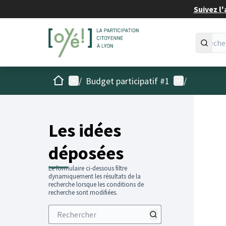
Suivez l'
Accueil
Menu principal
Menu utilisat
/
Budget participatif #1
/
Les idées
déposées
Le formulaire ci-dessous filtre
dynamiquement les résultats de la
recherche lorsque les conditions de
recherche sont modifiées.