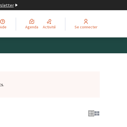
wsletter
Aide
Agenda
Activité
Se connecter
ts.
et)