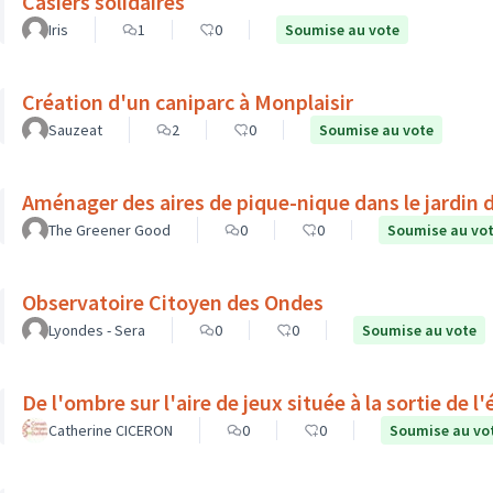
Casiers solidaires
Iris
1
0
Soumise au vote
Création d'un caniparc à Monplaisir
Sauzeat
2
0
Soumise au vote
Aménager des aires de pique-nique dans le jardin
The Greener Good
0
0
Soumise au vo
Observatoire Citoyen des Ondes
Lyondes - Sera
0
0
Soumise au vote
De l'ombre sur l'aire de jeux située à la sortie de 
Catherine CICERON
0
0
Soumise au vo