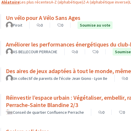
Aléatoire
Les plus récentes
A-Z (alphabétique)
Z-A (alphabétique inverse)
Un vélo pour A Vélo Sans Ages
Piroit
0
0
Soumise au vote
Améliorer les performances énergétiques du club-
AS BELLECOUR PERRACHE
0
0
Soumise
Des aires de jeux adaptées à tout le monde, même
Un collectif de parents de l'école Jean Giono - Lyon 8e
0
Réinvestir l’espace urbain : Végétaliser, embellir, 
Perrache-Sainte Blandine 2/3
Conseil de quartier Confluence Perrache
0
0