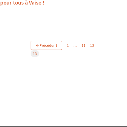
pour tous à Vaise !
Précédent
1
…
11
12
13