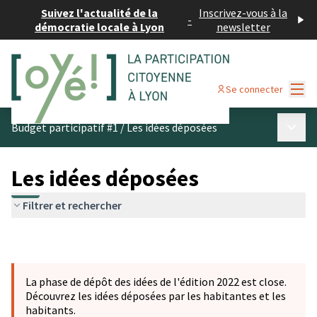
Suivez l'actualité de la
Inscrivez-vous à la
-
démocratie locale à Lyon
newsletter
Menu
Se connecter
Menu p
Budget participatif #1
/
Les idées déposées
Les idées déposées
Filtrer et rechercher
La phase de dépôt des idées de l'édition 2022 est close.
Découvrez les idées déposées par les habitantes et les
habitants.