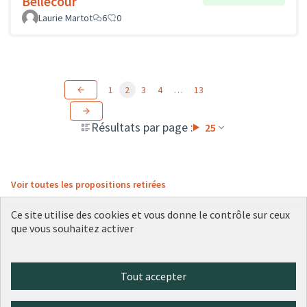
Bellecour
Laurie Martot
6
0
1
2
3
4
…
13
Résultats par page :
25
Voir toutes les propositions retirées
Ce site utilise des cookies et vous donne le contrôle sur ceux
que vous souhaitez activer
Conditions d'utilisation
Paramètres des cookies
Plateforme de participation citoyenne de la Ville de Lyon sur X
Plateforme de participation citoyenne de la Ville de Lyon sur Face
Plateforme de participation citoyenne de la Ville de Lyon sur 
Plateforme de participation citoyenne de la Ville de Lyo
Plateforme de participation citoyenne de la Ville d
Tout accepter
(Lien externe)
(Lien externe)
(Lien externe)
(Lien externe)
(Lien externe)