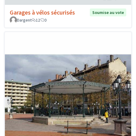
Garages à vélos sécurisés
Soumise au vote
Dargent
12
0