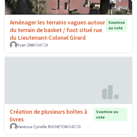
Aménager les terrains vagues autour
Soumise
au vote
du terrain de basket / foot situé rue
du Lieutenant-Colonel Girard
Yvan ZINK
0
0
Création de plusieurs boîtes à
Soumise au
vote
livres
Vanessa Cyrielle RUCHETON
6
0