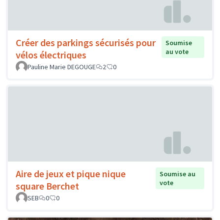
Créer des parkings sécurisés pour
Soumise
au vote
vélos électriques
Pauline Marie DEGOUGE
2
0
Aire de jeux et pique nique
Soumise au
vote
square Berchet
SEB
0
0