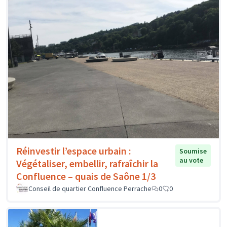
Réinvestir l’espace urbain :
Soumise
au vote
Végétaliser, embellir, rafraîchir la
Confluence – quais de Saône 1/3
Conseil de quartier Confluence Perrache
0
0