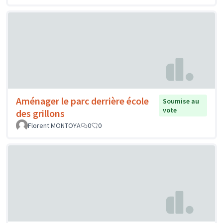
Aménager le parc derrière école
Soumise au
vote
des grillons
Florent MONTOYA
0
0