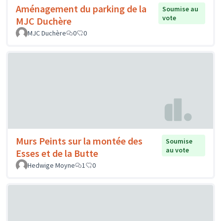
Aménagement du parking de la
Soumise au
vote
MJC Duchère
MJC Duchère
0
0
Murs Peints sur la montée des
Soumise
au vote
Esses et de la Butte
Hedwige Moyne
1
0