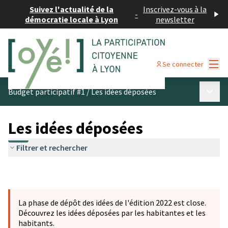
Suivez l'actualité de la
Inscrivez-vous à la
-
démocratie locale à Lyon
newsletter
Menu
Se connecter
Menu p
Budget participatif #1
/
Les idées déposées
Les idées déposées
Filtrer et rechercher
La phase de dépôt des idées de l'édition 2022 est close.
Découvrez les idées déposées par les habitantes et les
habitants.