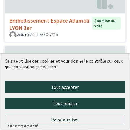
Embellissement Espace Adamoli
Soumise au
vote
LYON 1er
MONTORO Juana
7
0
Ce site utilise des cookies et vous donne le contrôle sur ceux
que vous souhaitez activer
Tout accepter
Borne anti-moustiques au Parc
Soumise au
Tout refuser
vote
Montel
VoisinDu9
2
0
Personnaliser
Politique de confidentialité