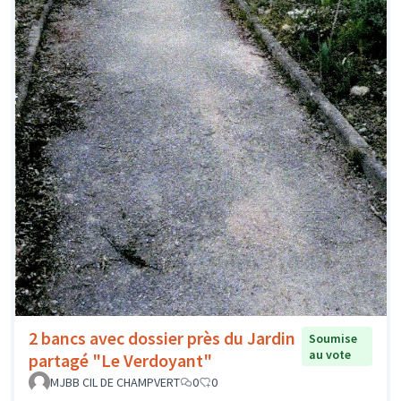
2 bancs avec dossier près du Jardin
Soumise
au vote
partagé "Le Verdoyant"
MJBB CIL DE CHAMPVERT
0
0