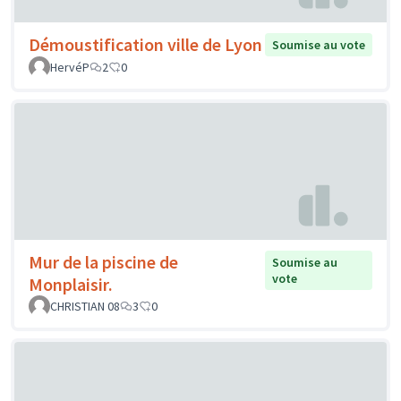
Démoustification ville de Lyon
Soumise au vote
HervéP
2
0
Mur de la piscine de
Soumise au
vote
Monplaisir.
CHRISTIAN 08
3
0