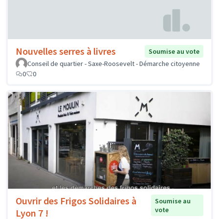
Nouvelles serres à livres
Soumise au vote
Conseil de quartier - Saxe-Roosevelt - Démarche citoyenne
0
0
Ouvrir des Frigos Solidaires à
Soumise au
vote
Lyon 7 !