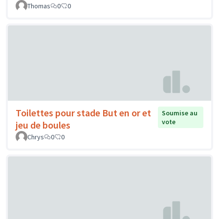
Thomas
0
0
Toilettes pour stade But en or et
Soumise au
vote
jeu de boules
Chrys
0
0