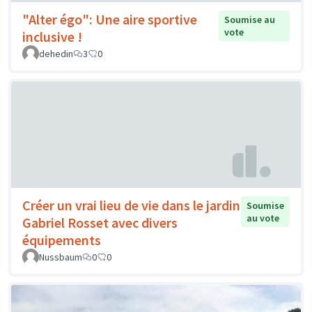
"Alter égo": Une aire sportive
Soumise au
vote
inclusive !
dehedin
3
0
Créer un vrai lieu de vie dans le jardin
Soumise
au vote
Gabriel Rosset avec divers
équipements
Nussbaum
0
0