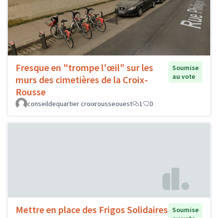
Fresque en "trompe l'œil" sur les
Soumise
au vote
murs des cimetières de la Croix-
Rousse
conseildequartier croixrousseouest
1
0
Mettre en place des Frigos Solidaires
Soumise