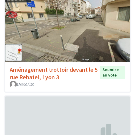
Aménagement trottoir devant le 5
Soumise
au vote
rue Rebatel, Lyon 3
LM
1
0