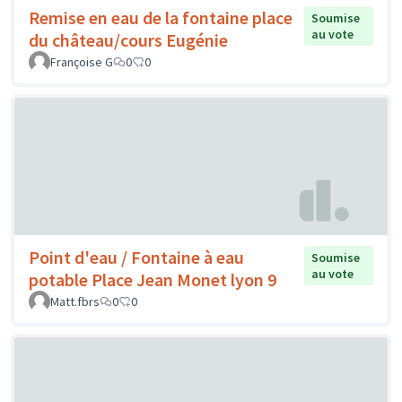
Remise en eau de la fontaine place
Soumise
au vote
du château/cours Eugénie
Françoise G
0
0
Point d'eau / Fontaine à eau
Soumise
au vote
potable Place Jean Monet lyon 9
Matt.fbrs
0
0