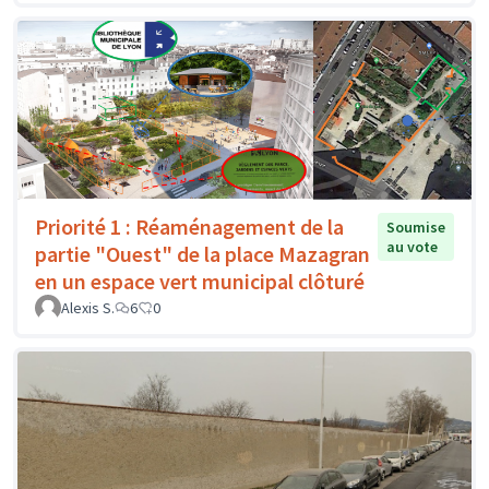
Priorité 1 : Réaménagement de la
Soumise
au vote
partie "Ouest" de la place Mazagran
en un espace vert municipal clôturé
Alexis S.
6
0