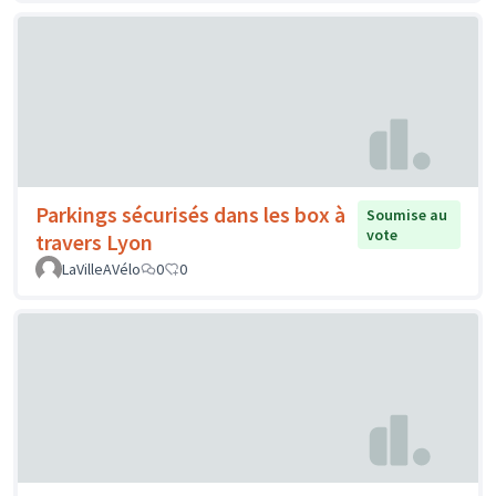
Parkings sécurisés dans les box à
Soumise au
vote
travers Lyon
LaVilleAVélo
0
0