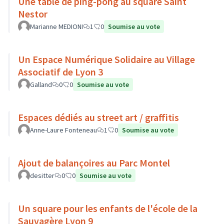
Une table de ping-pong au square Saint
Nestor
Marianne MEDIONI
1
0
Soumise au vote
Un Espace Numérique Solidaire au Village
Associatif de Lyon 3
Galland
0
0
Soumise au vote
Espaces dédiés au street art / graffitis
Anne-Laure Fonteneau
1
0
Soumise au vote
Ajout de balançoires au Parc Montel
desitter
0
0
Soumise au vote
Un square pour les enfants de l'école de la
Sauvagère Lyon 9