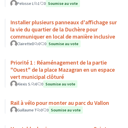
Pelosse L
1
0
Soumise au vote
Installer plusieurs panneaux d'affichage sur
la vie du quartier de la Duchère pour
communiquer en local de manière inclusive
ClairetteD
0
0
Soumise au vote
Priorité 1 : Réaménagement de la partie
"Ouest" de la place Mazagran en un espace
vert municipal clôturé
Alexis S.
6
0
Soumise au vote
Rail à vélo pour monter au parc du Vallon
Guillaume T
0
0
Soumise au vote