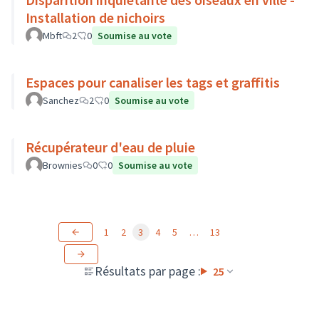
Installation de nichoirs
Mbft
2
0
Soumise au vote
Espaces pour canaliser les tags et graffitis
Sanchez
2
0
Soumise au vote
Récupérateur d'eau de pluie
Brownies
0
0
Soumise au vote
1
2
3
4
5
…
13
Résultats par page :
25