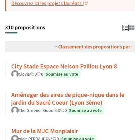
Découvrez ici les projets lauréats !
(S'ouvre dans un nouvel o
310 propositions
Classement des propositions par :
City Stade Espace Nelson Paillou Lyon 8
Clovis
0
0
Soumise au vote
Aménager des aires de pique-nique dans le
jardin du Sacré Coeur (Lyon 3ème)
The Greener Good
0
0
Soumise au vote
Mur de la MJC Monplaisir
Alain PERRAUD
2
0
Soumise au vote