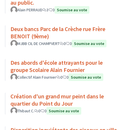
au public.
Alain PERRAUD
3
0
Soumise au vote
Deux bancs Parc de la Crèche rue Frère
BENOIT (9ème)
MJBB CIL DE CHAMPVERT
0
0
Soumise au vote
Des abords d'école attrayants pour le
groupe Scolaire Alain Fournier
Collectif Alain Fournier
0
0
Soumise au vote
Création d'un grand mur peint dans le
quartier du Point du Jour
Thibaut C.
0
0
Soumise au vote
Disparition inquiétante des oiseaux en ville -