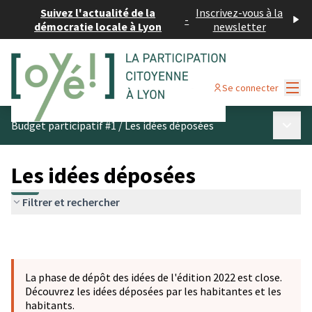
Suivez l'actualité de la
Inscrivez-vous à la
-
démocratie locale à Lyon
newsletter
Menu
Se connecter
Menu p
Budget participatif #1
/
Les idées déposées
Les idées déposées
Filtrer et rechercher
La phase de dépôt des idées de l'édition 2022 est close.
Découvrez les idées déposées par les habitantes et les
habitants.