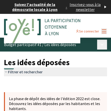
Suivez l'actualité de la
Inscrivez-vous à la
-
démocratie locale à Lyon
newsletter
Menu
Se connecter
Menu p
Budget participatif #1
/
Les idées déposées
Les idées déposées
Filtrer et rechercher
La phase de dépôt des idées de l'édition 2022 est close.
Découvrez les idées déposées par les habitantes et les
habitants.