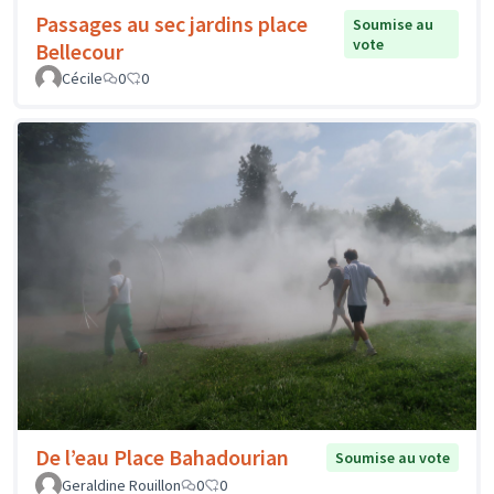
Passages au sec jardins place
Soumise au
vote
Bellecour
Cécile
0
0
De l’eau Place Bahadourian
Soumise au vote
Geraldine Rouillon
0
0