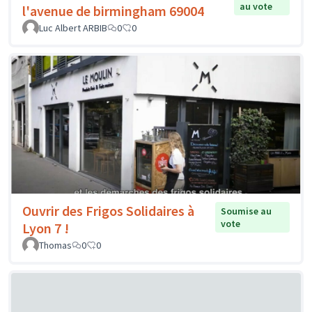
au vote
l'avenue de birmingham 69004
Luc Albert ARBIB
0
0
Ouvrir des Frigos Solidaires à
Soumise au
vote
Lyon 7 !
Thomas
0
0