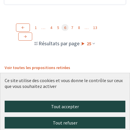
1
…
4
5
6
7
8
…
13
Résultats par page :
25
Voir toutes les propositions retirées
Ce site utilise des cookies et vous donne le contrôle sur ceux
que vous souhaitez activer
Conditions d'utilisation
Paramètres des cookies
Plateforme de participation citoyenne de la Ville de Lyon sur X
Plateforme de participation citoyenne de la Ville de Lyon sur Face
Plateforme de participation citoyenne de la Ville de Lyon sur 
Plateforme de participation citoyenne de la Ville de Lyo
Plateforme de participation citoyenne de la Ville d
Tout accepter
(Lien externe)
(Lien externe)
(Lien externe)
(Lien externe)
(Lien externe)
Tout refuser