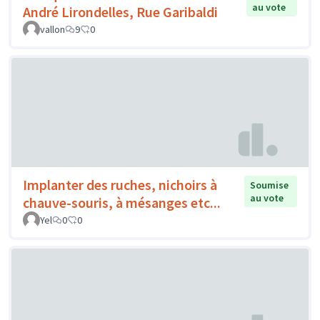
au vote
André Lirondelles, Rue Garibaldi
vallon
9
0
Implanter des ruches, nichoirs à
Soumise
au vote
chauve-souris, à mésanges etc...
Yel
0
0