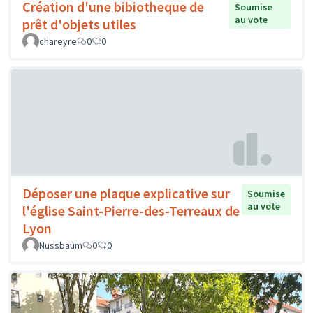
Création d'une bibiotheque de
Soumise
au vote
prêt d'objets utiles
chareyre
0
0
Déposer une plaque explicative sur
Soumise
au vote
l'église Saint-Pierre-des-Terreaux de
Lyon
Nussbaum
0
0