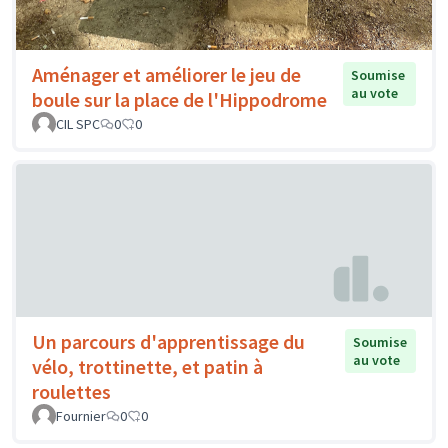
Aménager et améliorer le jeu de
Soumise
au vote
boule sur la place de l'Hippodrome
CIL SPC
0
0
Un parcours d'apprentissage du
Soumise
au vote
vélo, trottinette, et patin à
roulettes
Fournier
0
0