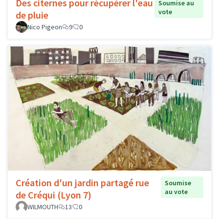
Des citernes pour récupérer l'eau
Soumise au
vote
de pluie
Nico Pigeon
9
0
Création d'un jardin partagé rue
Soumise
au vote
de Créqui (Lyon 7)
WILMOUTH
13
0