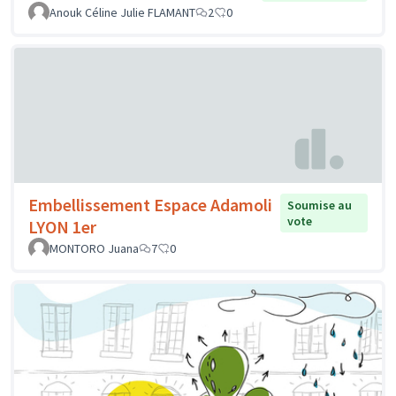
Anouk Céline Julie FLAMANT
2
0
Embellissement Espace Adamoli
Soumise au
vote
LYON 1er
MONTORO Juana
7
0