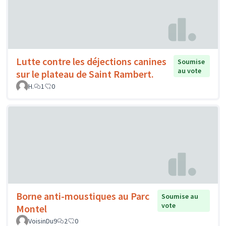
Lutte contre les déjections canines
Soumise
au vote
sur le plateau de Saint Rambert.
H.
1
0
Borne anti-moustiques au Parc
Soumise au
vote
Montel
VoisinDu9
2
0