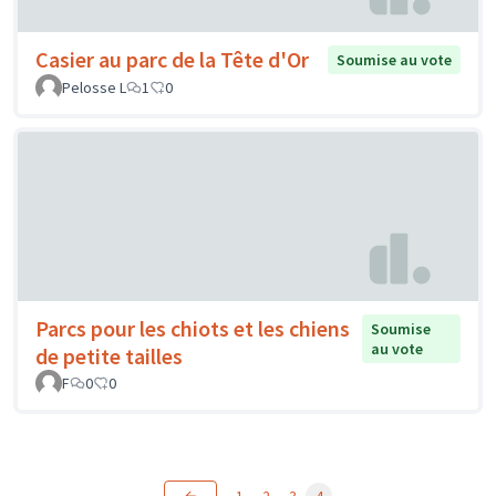
Casier au parc de la Tête d'Or
Soumise au vote
Pelosse L
1
0
Parcs pour les chiots et les chiens
Soumise
au vote
de petite tailles
F
0
0
1
2
3
4