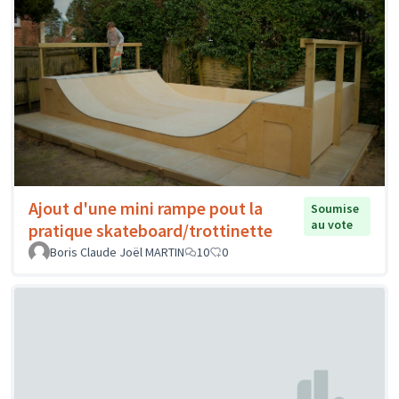
Ajout d'une mini rampe pout la
Soumise
au vote
pratique skateboard/trottinette
Boris Claude Joël MARTIN
10
0