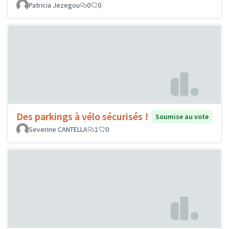
Patricia Jezegou
0
0
Des parkings à vélo sécurisés !
Soumise au vote
Severine CANTELLA
1
0