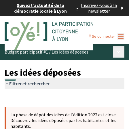
Suivez l'actualité de la
Inscrivez-vous à la
-
démocratie locale à Lyon
newsletter
Menu
Se connecter
Menu p
Budget participatif #1
/
Les idées déposées
Les idées déposées
Filtrer et rechercher
La phase de dépôt des idées de l'édition 2022 est close.
Découvrez les idées déposées par les habitantes et les
habitants.