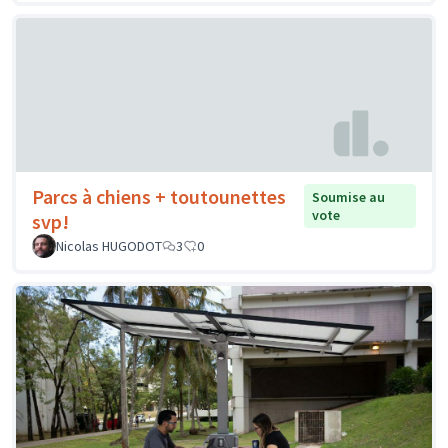
Parcs à chiens + toutounettes
Soumise au
vote
svp!
Nicolas HUGODOT
3
0