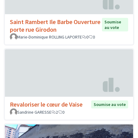
Saint Rambert Ile Barbe Ouverture
Soumise
au vote
porte rue Girodon
Marie-Dominique ROLLING LAPORTE
0
0
Revaloriser le cœur de Vaise
Soumise au vote
Sandrine GARESSE
2
0