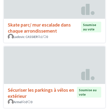
Skate parc/ mur escalade dans
Soumise
au vote
chaque arrondissement
Ludovic CASSIER
1
0
Sécuriser les parkings à vélos en
Soumise au
vote
extérieur
Armel
0
0