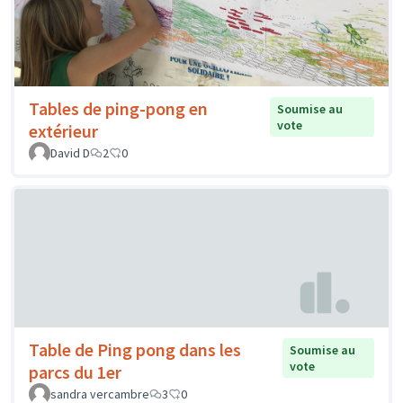
Tables de ping-pong en
Soumise au
vote
extérieur
David D
2
0
Table de Ping pong dans les
Soumise au
vote
parcs du 1er
sandra vercambre
3
0