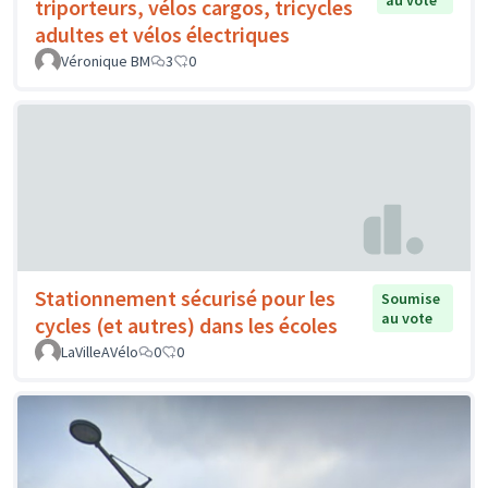
au vote
triporteurs, vélos cargos, tricycles
adultes et vélos électriques
Véronique BM
3
0
Stationnement sécurisé pour les
Soumise
au vote
cycles (et autres) dans les écoles
LaVilleAVélo
0
0