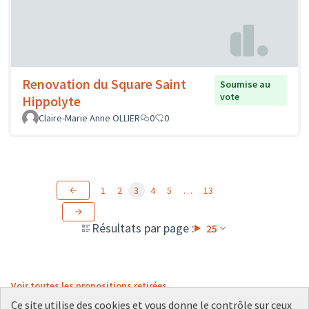
Renovation du Square Saint
Soumise au
vote
Hippolyte
Claire-Marie Anne OLLIER
0
0
1
2
3
4
5
…
13
Résultats par page :
25
Voir toutes les propositions retirées
Ce site utilise des cookies et vous donne le contrôle sur ceux