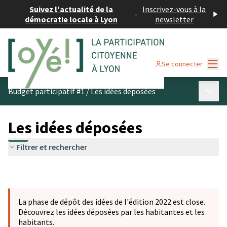
Suivez l'actualité de la
Inscrivez-vous à la
-
démocratie locale à Lyon
newsletter
Menu
Se connecter
Menu p
Budget participatif #1
/
Les idées déposées
Les idées déposées
Filtrer et rechercher
La phase de dépôt des idées de l'édition 2022 est close.
Découvrez les idées déposées par les habitantes et les
habitants.