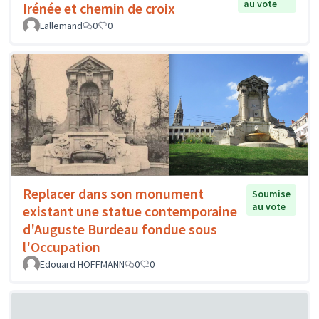
au vote
Irénée et chemin de croix
Lallemand
0
0
Replacer dans son monument
Soumise
au vote
existant une statue contemporaine
d'Auguste Burdeau fondue sous
l'Occupation
Edouard HOFFMANN
0
0