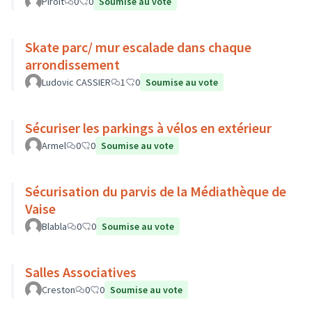
Piroit
0
0
Soumise au vote
Skate parc/ mur escalade dans chaque
arrondissement
Ludovic CASSIER
1
0
Soumise au vote
Sécuriser les parkings à vélos en extérieur
Armel
0
0
Soumise au vote
Sécurisation du parvis de la Médiathèque de
Vaise
Blabla
0
0
Soumise au vote
Salles Associatives
Creston
0
0
Soumise au vote