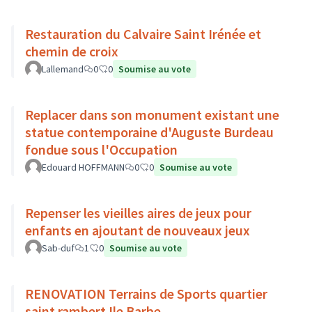
Restauration du Calvaire Saint Irénée et
chemin de croix
Lallemand
0
0
Soumise au vote
Replacer dans son monument existant une
statue contemporaine d'Auguste Burdeau
fondue sous l'Occupation
Edouard HOFFMANN
0
0
Soumise au vote
Repenser les vieilles aires de jeux pour
enfants en ajoutant de nouveaux jeux
Sab-duf
1
0
Soumise au vote
RENOVATION Terrains de Sports quartier
saint rambert Ile Barbe