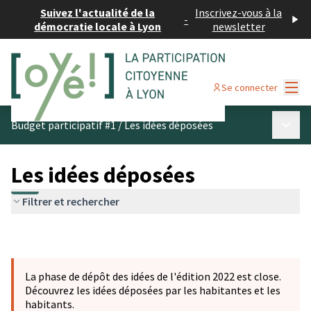
Suivez l'actualité de la
Inscrivez-vous à la
-
démocratie locale à Lyon
newsletter
Menu
Se connecter
Menu p
Budget participatif #1
/
Les idées déposées
Les idées déposées
Filtrer et rechercher
La phase de dépôt des idées de l'édition 2022 est close.
Découvrez les idées déposées par les habitantes et les
habitants.