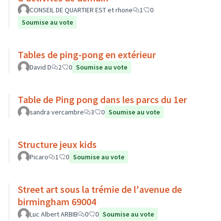
CONSEIL DE QUARTIER EST et rhone
1
0
Soumise au vote
Tables de ping-pong en extérieur
David D
2
0
Soumise au vote
Table de Ping pong dans les parcs du 1er
sandra vercambre
3
0
Soumise au vote
Structure jeux kids
Picaro
1
0
Soumise au vote
Street art sous la trémie de l'avenue de
birmingham 69004
Luc Albert ARBIB
0
0
Soumise au vote