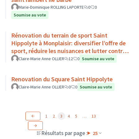
Marie-Dominique ROLLING LAPORTE
0
0
Soumise au vote
Rénovation du terrain de sport Saint
Hippolyte à Monplaisir: diversifier l’offre de
sport, réduire les nuisances et lutter contre
l’îlot de chaleur
Claire-Marie Anne OLLIER
12
0
Soumise au vote
Renovation du Square Saint Hippolyte
Claire-Marie Anne OLLIER
0
0
Soumise au vote
1
2
3
4
5
…
13
Résultats par page :
25