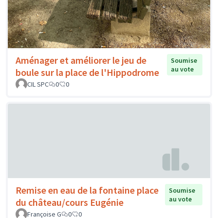
Aménager et améliorer le jeu de
Soumise
au vote
boule sur la place de l'Hippodrome
CIL SPC
0
0
Remise en eau de la fontaine place
Soumise
au vote
du château/cours Eugénie
Françoise G
0
0