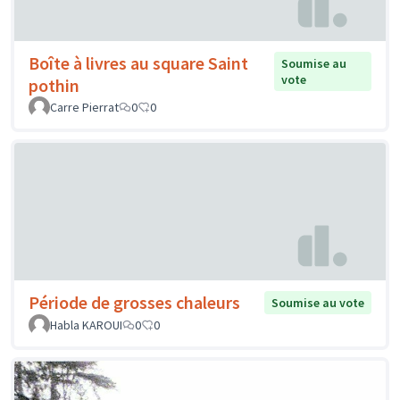
Boîte à livres au square Saint
Soumise au
vote
pothin
Carre Pierrat
0
0
Période de grosses chaleurs
Soumise au vote
Habla KAROUI
0
0