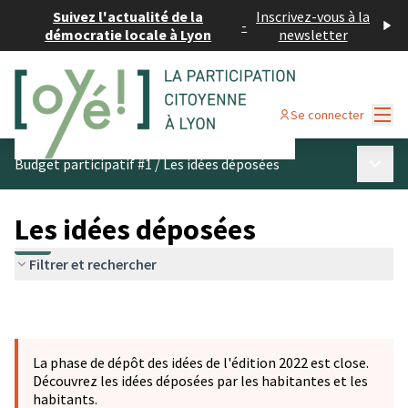
Suivez l'actualité de la
Inscrivez-vous à la
-
démocratie locale à Lyon
newsletter
Menu
Se connecter
Menu p
Budget participatif #1
/
Les idées déposées
Les idées déposées
Filtrer et rechercher
La phase de dépôt des idées de l'édition 2022 est close.
Découvrez les idées déposées par les habitantes et les
habitants.