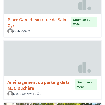
Place Gare d'eau / rue de Saint-
Soumise au
vote
Cyr
Odile
0
0
Aménagement du parking de la
Soumise au
vote
MJC Duchère
MJC Duchère
0
0