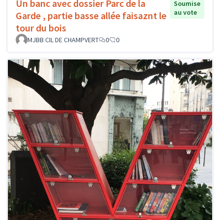
Un banc avec dossier Parc de la
Soumise
au vote
Garde , partie basse allée faisaznt le
tour du bois
MJBB CIL DE CHAMPVERT
0
0