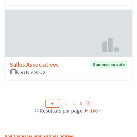
Salles Associatives
Soumise au vote
Creston
0
0
1
2
3
4
Résultats par page :
100
Voir toutes les propositions retirées