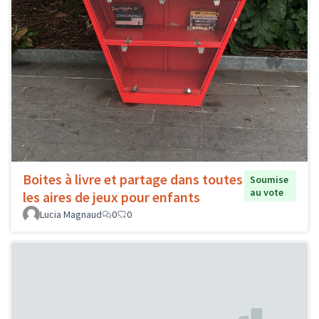
Boites à livre et partage dans toutes
Soumise
au vote
les aires de jeux pour enfants
Lucia Magnaud
0
0