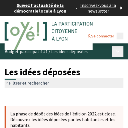
Suivez l'actualité de la
Inscrivez-vous à la
-
démocratie locale à Lyon
newsletter
Menu
Se connecter
Menu p
Budget participatif #1
/
Les idées déposées
Les idées déposées
Filtrer et rechercher
La phase de dépôt des idées de l'édition 2022 est close.
Découvrez les idées déposées par les habitantes et les
habitants.