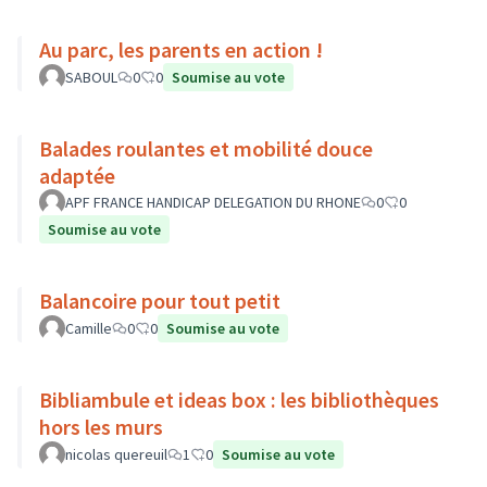
Au parc, les parents en action !
SABOUL
0
0
Soumise au vote
Balades roulantes et mobilité douce
adaptée
APF FRANCE HANDICAP DELEGATION DU RHONE
0
0
Soumise au vote
Balancoire pour tout petit
Camille
0
0
Soumise au vote
Bibliambule et ideas box : les bibliothèques
hors les murs
nicolas quereuil
1
0
Soumise au vote