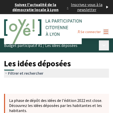
Suivez l'actualité de la
Inscrivez-vous à la
-
démocratie locale à Lyon
newsletter
Menu
Se connecter
Menu p
Budget participatif #1
/
Les idées déposées
Les idées déposées
Filtrer et rechercher
La phase de dépôt des idées de l'édition 2022 est close.
Découvrez les idées déposées par les habitantes et les
habitants.