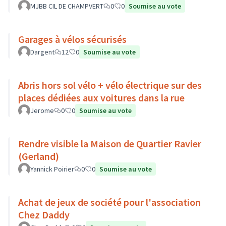
MJBB CIL DE CHAMPVERT
0
0
Soumise au vote
Garages à vélos sécurisés
Dargent
12
0
Soumise au vote
Abris hors sol vélo + vélo électrique sur des
places dédiées aux voitures dans la rue
Jerome
0
0
Soumise au vote
Rendre visible la Maison de Quartier Ravier
(Gerland)
Yannick Poirier
0
0
Soumise au vote
Achat de jeux de société pour l'association
Chez Daddy