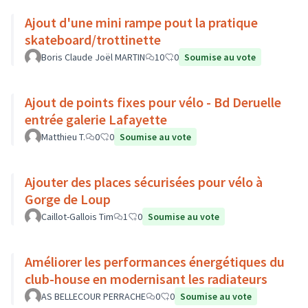
Ajout d'une mini rampe pout la pratique
skateboard/trottinette
Boris Claude Joël MARTIN
10
0
Soumise au vote
Ajout de points fixes pour vélo - Bd Deruelle
entrée galerie Lafayette
Matthieu T.
0
0
Soumise au vote
Ajouter des places sécurisées pour vélo à
Gorge de Loup
Caillot-Gallois Tim
1
0
Soumise au vote
Améliorer les performances énergétiques du
club-house en modernisant les radiateurs
AS BELLECOUR PERRACHE
0
0
Soumise au vote