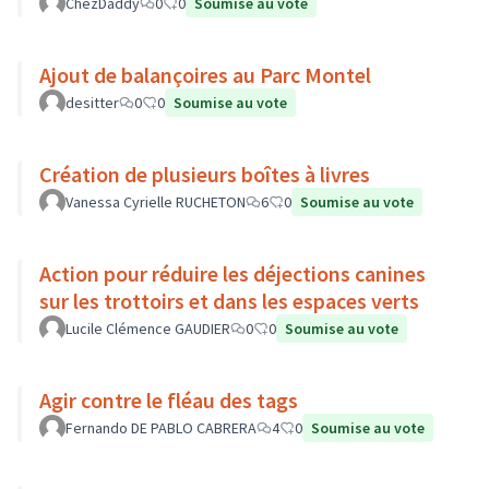
ChezDaddy
0
0
Soumise au vote
Ajout de balançoires au Parc Montel
desitter
0
0
Soumise au vote
Création de plusieurs boîtes à livres
Vanessa Cyrielle RUCHETON
6
0
Soumise au vote
Action pour réduire les déjections canines
sur les trottoirs et dans les espaces verts
Lucile Clémence GAUDIER
0
0
Soumise au vote
Agir contre le fléau des tags
Fernando DE PABLO CABRERA
4
0
Soumise au vote