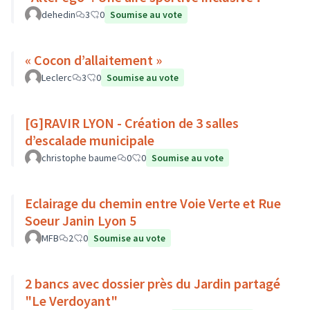
dehedin
3
0
Soumise au vote
« Cocon d’allaitement »
Leclerc
3
0
Soumise au vote
[G]RAVIR LYON - Création de 3 salles
d’escalade municipale
christophe baume
0
0
Soumise au vote
Eclairage du chemin entre Voie Verte et Rue
Soeur Janin Lyon 5
MFB
2
0
Soumise au vote
2 bancs avec dossier près du Jardin partagé
"Le Verdoyant"