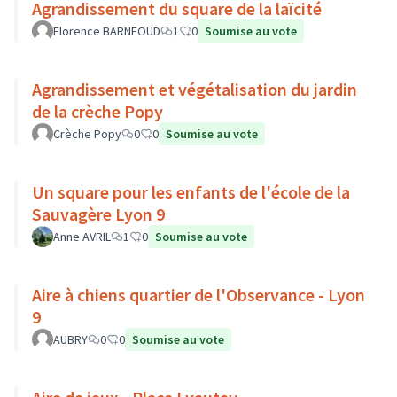
Agrandissement du square de la laïcité
Florence BARNEOUD
1
0
Soumise au vote
Agrandissement et végétalisation du jardin
de la crèche Popy
Crèche Popy
0
0
Soumise au vote
Un square pour les enfants de l'école de la
Sauvagère Lyon 9
Anne AVRIL
1
0
Soumise au vote
Aire à chiens quartier de l'Observance - Lyon
9
AUBRY
0
0
Soumise au vote