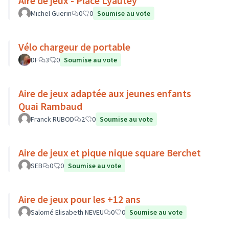
Aire de jeux - Place Lyautey
Michel Guerin
0
0
Soumise au vote
Vélo chargeur de portable
DF
3
0
Soumise au vote
Aire de jeux adaptée aux jeunes enfants
Quai Rambaud
Franck RUBOD
2
0
Soumise au vote
Aire de jeux et pique nique square Berchet
SEB
0
0
Soumise au vote
Aire de jeux pour les +12 ans
Salomé Elisabeth NEVEU
0
0
Soumise au vote