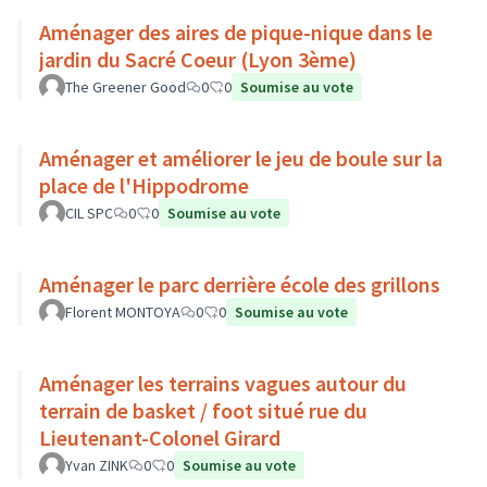
Aménager des aires de pique-nique dans le
jardin du Sacré Coeur (Lyon 3ème)
The Greener Good
0
0
Soumise au vote
Aménager et améliorer le jeu de boule sur la
place de l'Hippodrome
CIL SPC
0
0
Soumise au vote
Aménager le parc derrière école des grillons
Florent MONTOYA
0
0
Soumise au vote
Aménager les terrains vagues autour du
terrain de basket / foot situé rue du
Lieutenant-Colonel Girard
Yvan ZINK
0
0
Soumise au vote