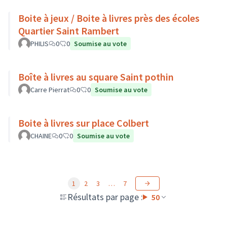
Boite à jeux / Boite à livres près des écoles
Quartier Saint Rambert
PHILIS
0
0
Soumise au vote
Boîte à livres au square Saint pothin
Carre Pierrat
0
0
Soumise au vote
Boite à livres sur place Colbert
CHAINE
0
0
Soumise au vote
1
2
3
…
7
Résultats par page :
50