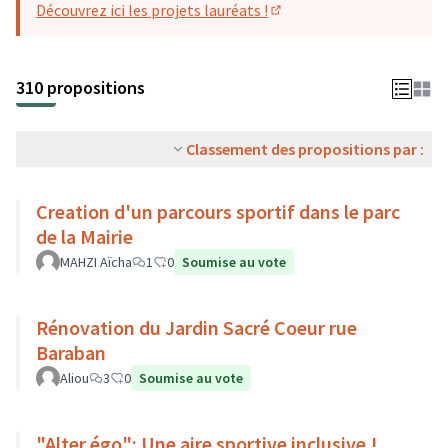
Découvrez ici les projets lauréats !
(S'ouvre dans un nouvel o
310 propositions
Classement des propositions par :
Creation d'un parcours sportif dans le parc
de la Mairie
MAHZI Aïcha
1
0
Soumise au vote
Rénovation du Jardin Sacré Coeur rue
Baraban
Aliou
3
0
Soumise au vote
"Alter égo": Une aire sportive inclusive !