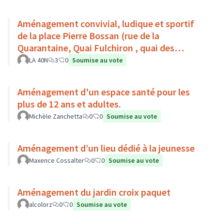
Aménagement convivial, ludique et sportif
de la place Pierre Bossan (rue de la
Quarantaine, Quai Fulchiron , quai des
étroits, Montée de Chouans)
LA 40N
3
0
Soumise au vote
Aménagement d'un espace santé pour les
plus de 12 ans et adultes.
Michèle Zanchetta
0
0
Soumise au vote
Aménagement d’un lieu dédié à la jeunesse
Maxence Cossalter
0
0
Soumise au vote
Aménagement du jardin croix paquet
alcolorz
0
0
Soumise au vote