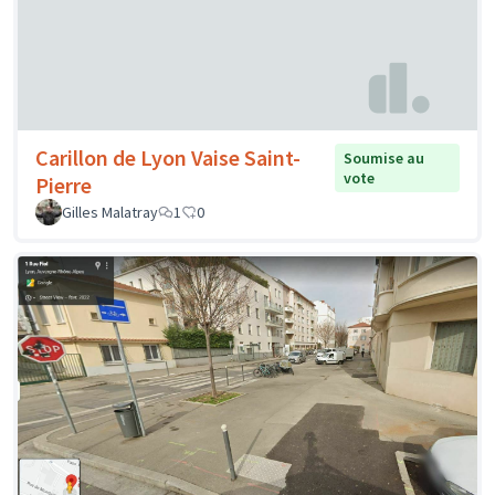
Carillon de Lyon Vaise Saint-
Soumise au
vote
Pierre
Gilles Malatray
1
0