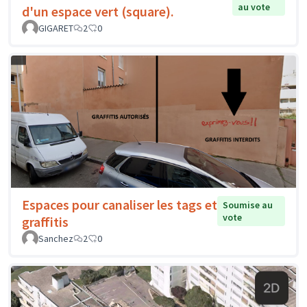
au vote
d'un espace vert (square).
GIGARET
2
0
Espaces pour canaliser les tags et
Soumise au
vote
graffitis
Sanchez
2
0