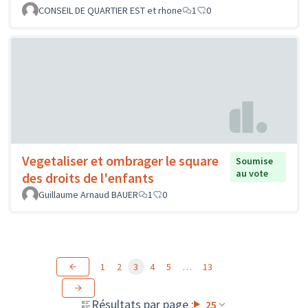
CONSEIL DE QUARTIER EST et rhone
1
0
Vegetaliser et ombrager le square
Soumise
au vote
des droits de l'enfants
Guillaume Arnaud BAUER
1
0
1
2
3
4
5
…
13
Résultats par page :
25