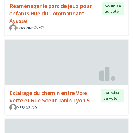
Réaménager le parc de jeux pour
Soumise
au vote
enfants Rue du Commandant
Ayasse
Yvan ZINK
2
0
Eclairage du chemin entre Voie
Soumise
au vote
Verte et Rue Soeur Janin Lyon 5
MFB
2
0