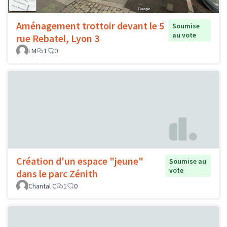
Aménagement trottoir devant le 5
Soumise
au vote
rue Rebatel, Lyon 3
LM
1
0
Création d'un espace "jeune"
Soumise au
vote
dans le parc Zénith
Chantal C
1
0