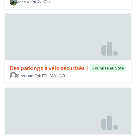
Anne AVRIL
1
0
Des parkings à vélo sécurisés !
Soumise au vote
Severine CANTELLA
1
0