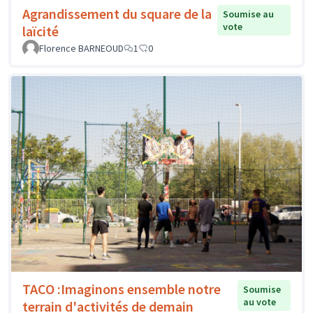
Agrandissement du square de la
Soumise au
vote
laïcité
Florence BARNEOUD
1
0
TACO :Imaginons ensemble notre
Soumise
au vote
terrain d'activités de demain