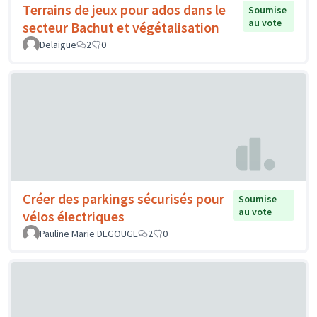
Terrains de jeux pour ados dans le
Soumise
au vote
secteur Bachut et végétalisation
Delaigue
2
0
Créer des parkings sécurisés pour
Soumise
au vote
vélos électriques
Pauline Marie DEGOUGE
2
0