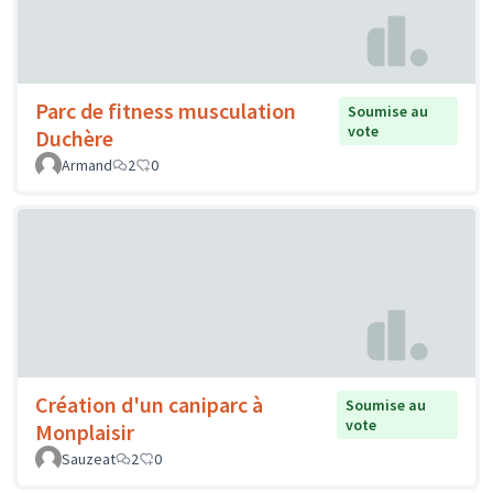
Parc de fitness musculation
Soumise au
vote
Duchère
Armand
2
0
Création d'un caniparc à
Soumise au
vote
Monplaisir
Sauzeat
2
0