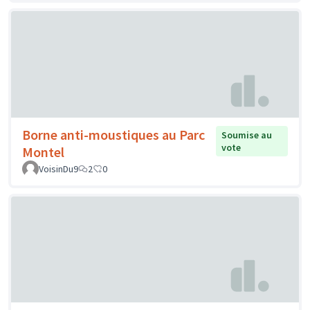
Borne anti-moustiques au Parc
Soumise au
vote
Montel
VoisinDu9
2
0