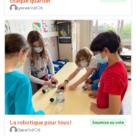
chaque quartier
Lyncee
0
0
La robotique pour tous!
Soumise au vote
Claire
0
0