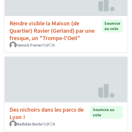
Rendre visible la Maison (de
Soumise
au vote
Quartier) Ravier (Gerland) par une
fresque, un "Trompe-l'Oeil"
Yannick Poirier
0
0
Des nichoirs dans les parcs de
Soumise au
vote
Lyon !
Mathilde Bette
0
0