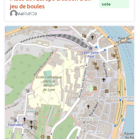
vote
jeu de boules
Vial
0
0