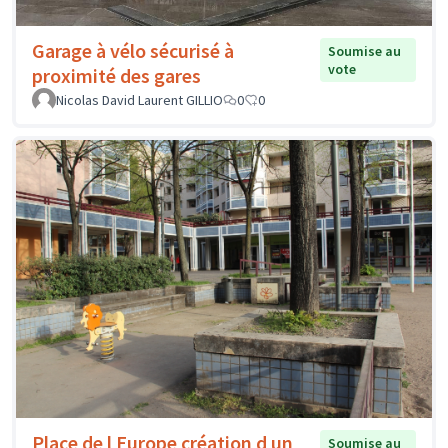
Garage à vélo sécurisé à
Soumise au
vote
proximité des gares
Nicolas David Laurent GILLIO
0
0
Place de l Europe création d un
Soumise au