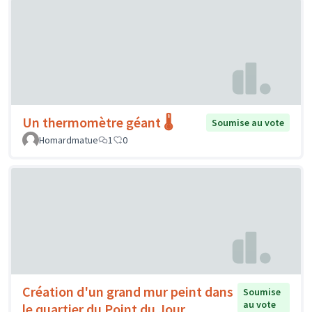
Un thermomètre géant 🌡️
Soumise au vote
Homardmatue
1
0
Création d'un grand mur peint dans
Soumise
au vote
le quartier du Point du Jour