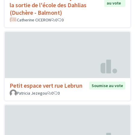
au vote
la sortie de l'école des Dahlias
(Duchère - Balmont)
Catherine CICERON
0
0
Petit espace vert rue Lebrun
Soumise au vote
Patricia Jezegou
0
0