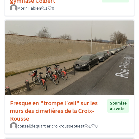
gymnase Colbert
Morin Fabien
1
0
Fresque en "trompe l'œil" sur les
Soumise
au vote
murs des cimetières de la Croix-
Rousse
conseildequartier croixrousseouest
1
0