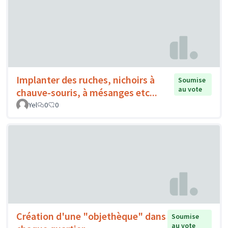
Implanter des ruches, nichoirs à
Soumise
au vote
chauve-souris, à mésanges etc...
Yel
0
0
Création d'une "objethèque" dans
Soumise
au vote