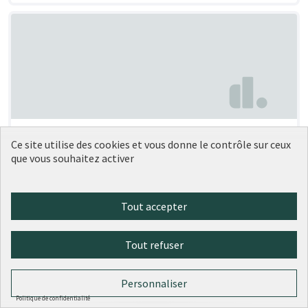
Nouvelles serres à livres
Soumise au vote
Ce site utilise des cookies et vous donne le contrôle sur ceux
Conseil de quartier - Saxe-Roosevelt - Démarche citoyenne
que vous souhaitez activer
0
0
Tout accepter
Tout refuser
Personnaliser
Politique de confidentialité