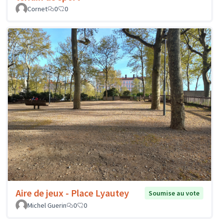
Cornet
0
0
Aire de jeux - Place Lyautey
Soumise au vote
Michel Guerin
0
0