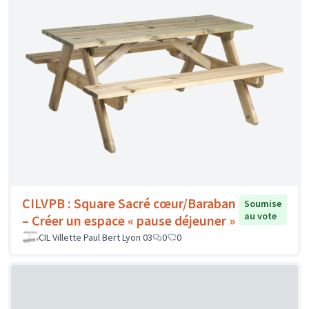
CILVPB : Square Sacré cœur/Baraban
Soumise
au vote
– Créer un espace « pause déjeuner »
CIL Villette Paul Bert Lyon 03
0
0