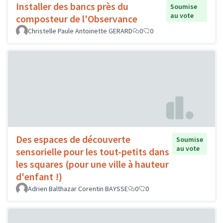
Installer des bancs près du
Soumise
au vote
composteur de l'Observance
Christelle Paule Antoinette GERARD
0
0
Des espaces de découverte
Soumise
au vote
sensorielle pour les tout-petits dans
les squares (pour une ville à hauteur
d'enfant !)
Adrien Balthazar Corentin BAYSSE
0
0