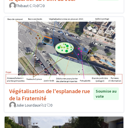
Thibaut C.
0
0
Végétalisation de l'esplanade rue
Soumise au
vote
de la Fraternité
Julie Lourdaux
1
0