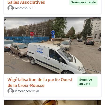
Salles Associatives
Soumise au vote
Creston
0
0
Végétalisation de la partie Ouest
Soumise
au vote
de la Croix-Rousse
Clémentine
0
0