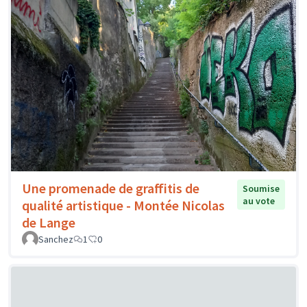
Une promenade de graffitis de
Soumise
au vote
qualité artistique - Montée Nicolas
de Lange
Sanchez
1
0