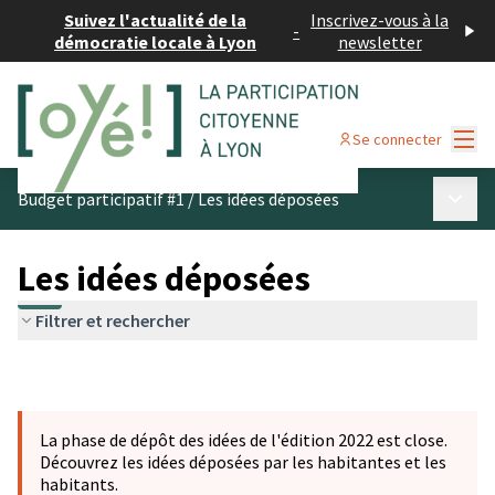
Suivez l'actualité de la
Inscrivez-vous à la
-
démocratie locale à Lyon
newsletter
Menu
Se connecter
Menu p
Budget participatif #1
/
Les idées déposées
Les idées déposées
Filtrer et rechercher
La phase de dépôt des idées de l'édition 2022 est close.
Découvrez les idées déposées par les habitantes et les
habitants.