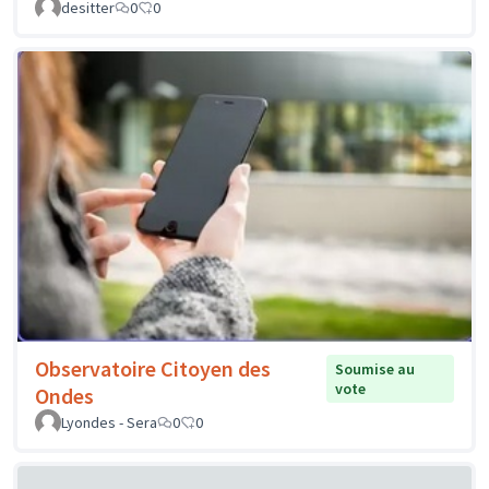
desitter
0
0
Observatoire Citoyen des
Soumise au
vote
Ondes
Lyondes - Sera
0
0