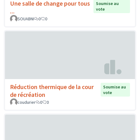
Une salle de change pour tous
Soumise au
vote
...
SOUABNI
0
0
Réduction thermique de la cour
Soumise au
vote
de récréation
coudurier
0
0