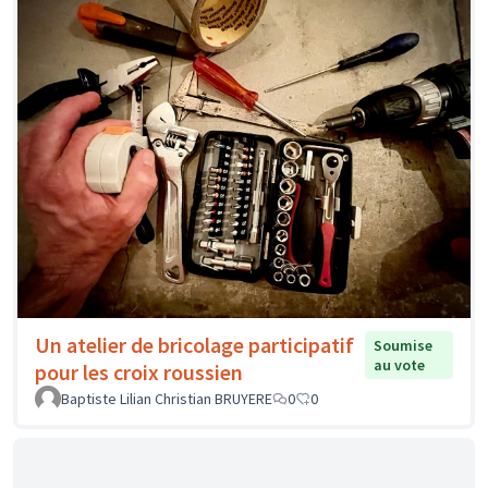
Un atelier de bricolage participatif
Soumise
au vote
pour les croix roussien
Baptiste Lilian Christian BRUYERE
0
0