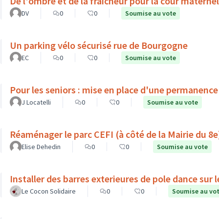
De l'ombre et de la fraicheur pour la cour materne
DV
0
0
Soumise au vote
Un parking vélo sécurisé rue de Bourgogne
EC
0
0
Soumise au vote
Pour les seniors : mise en place d'une permanence
J Locatelli
0
0
Soumise au vote
Réaménager le parc CEFI (à côté de la Mairie du 8e
Elise Dehedin
0
0
Soumise au vote
Installer des barres exterieures de pole dance sur l
Le Cocon Solidaire
0
0
Soumise au vo