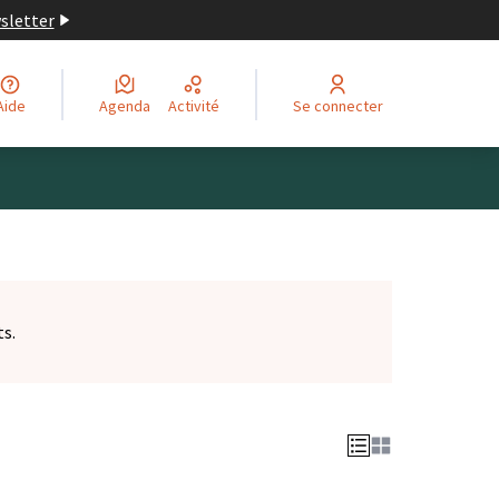
wsletter
Aide
Agenda
Activité
Se connecter
ts.
et)