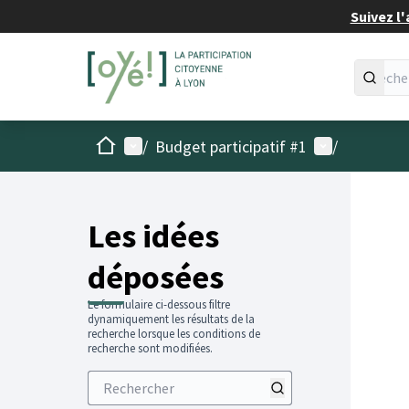
Suivez l'
Accueil
Menu principal
Menu utilisat
/
Budget participatif #1
/
Les idées
déposées
Le formulaire ci-dessous filtre
dynamiquement les résultats de la
recherche lorsque les conditions de
recherche sont modifiées.