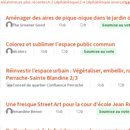
Aléatoire
Les plus récentes
A-Z (alphabétique)
Z-A (alphabétique inverse)
Le
Aménager des aires de pique-nique dans le jardin
The Greener Good
0
0
Soumise au vo
Colorez et sublimer l'espace public commun
alcolorz
0
0
Soumise au vote
Réinvestir l’espace urbain : Végétaliser, embellir, 
Perrache-Sainte Blandine 2/3
Conseil de quartier Confluence Perrache
0
0
Une fresque Street Art pour la cour d'école Jean 
Amandine Benon
0
0
Soumise au vote