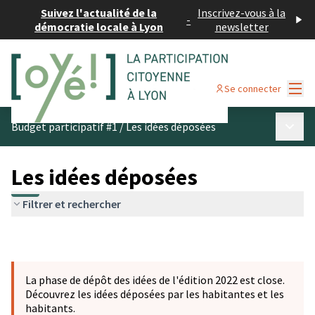
Suivez l'actualité de la
Inscrivez-vous à la
-
démocratie locale à Lyon
newsletter
Menu
Se connecter
Menu p
Budget participatif #1
/
Les idées déposées
Les idées déposées
Filtrer et rechercher
La phase de dépôt des idées de l'édition 2022 est close.
Découvrez les idées déposées par les habitantes et les
habitants.