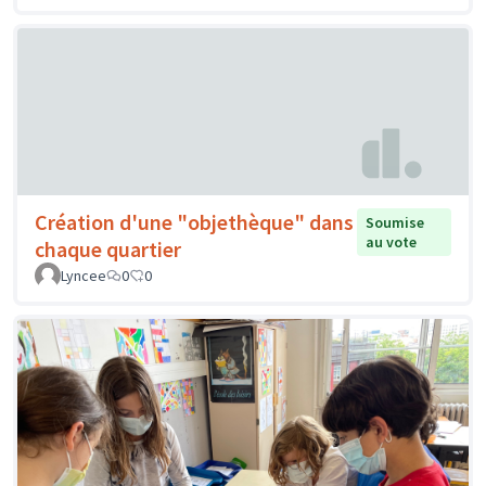
Création d'une "objethèque" dans
Soumise
au vote
chaque quartier
Lyncee
0
0