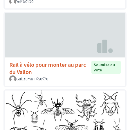
Yel
0
0
Rail à vélo pour monter au parc
Soumise au
vote
du Vallon
Guillaume T
0
0