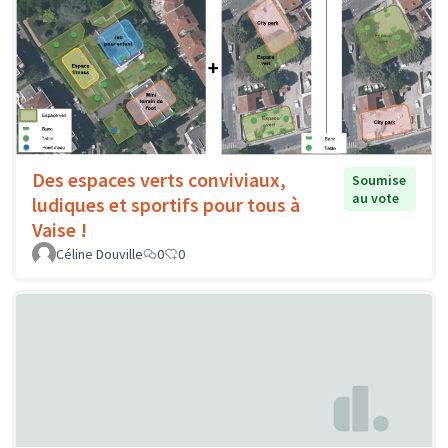
Des espaces verts conviviaux,
Soumise
au vote
ludiques et sportifs pour tous à
Vaise !
Céline Douville
0
0