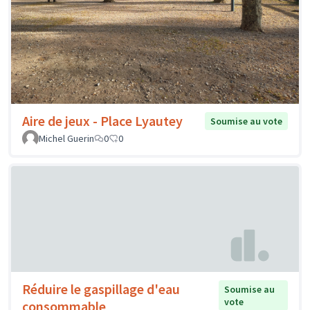
Aire de jeux - Place Lyautey
Soumise au vote
Michel Guerin
0
0
Réduire le gaspillage d'eau
Soumise au
vote
consommable