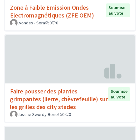
Zone à Faible Emission Ondes
Soumise
au vote
Electromagnétiques (ZFE OEM)
Lyondes - Sera
0
0
Faire pousser des plantes
Soumise
au vote
grimpantes (lierre, chèvrefeuille) sur
les grilles des city stades
Justine Swordy-Borie
0
0