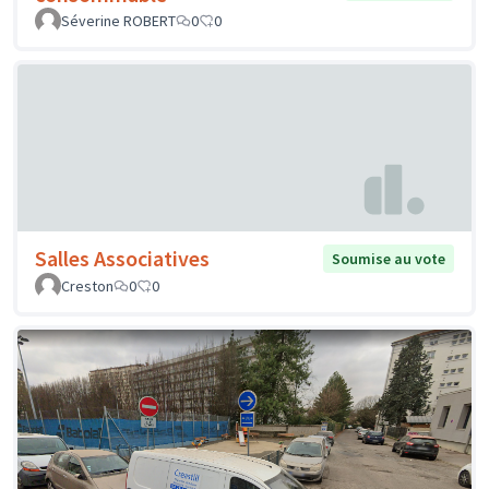
Séverine ROBERT
0
0
Salles Associatives
Soumise au vote
Creston
0
0