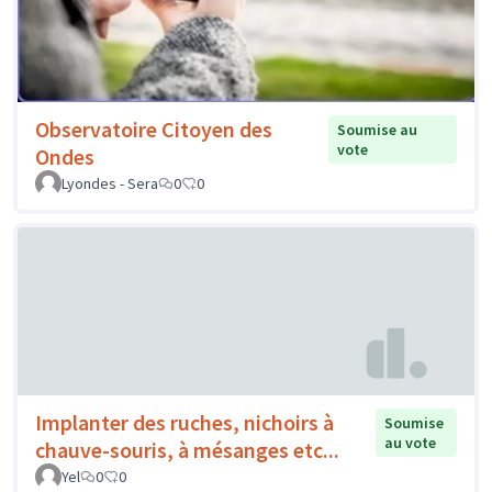
Observatoire Citoyen des
Soumise au
vote
Ondes
Lyondes - Sera
0
0
Implanter des ruches, nichoirs à
Soumise
au vote
chauve-souris, à mésanges etc...
Yel
0
0