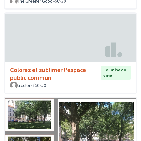
The Greener Good
0
0
Colorez et sublimer l'espace
Soumise au
vote
public commun
alcolorz
0
0