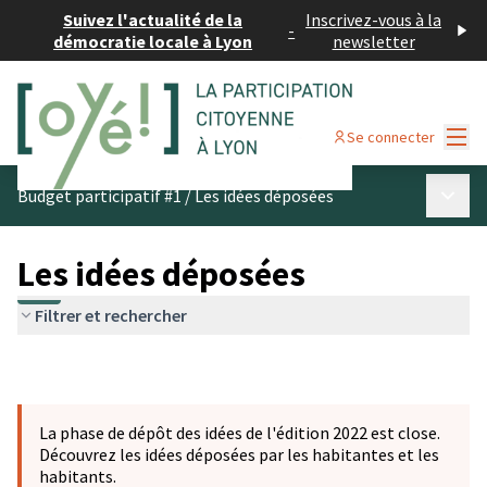
Suivez l'actualité de la
Inscrivez-vous à la
-
démocratie locale à Lyon
newsletter
Menu
Se connecter
Menu p
Budget participatif #1
/
Les idées déposées
Les idées déposées
Filtrer et rechercher
La phase de dépôt des idées de l'édition 2022 est close.
Découvrez les idées déposées par les habitantes et les
habitants.