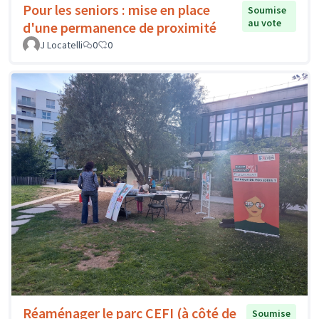
Pour les seniors : mise en place
Soumise
au vote
d'une permanence de proximité
J Locatelli
0
0
Réaménager le parc CEFI (à côté de
Soumise