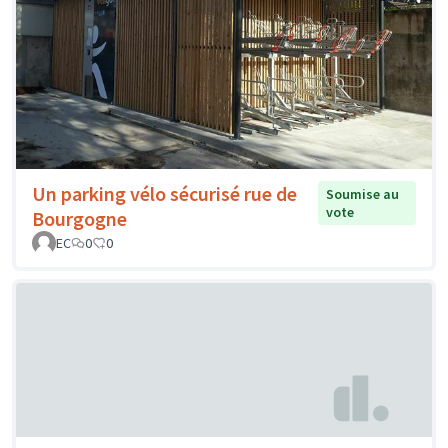
Un parking vélo sécurisé rue de
Soumise au
vote
Bourgogne
EC
0
0