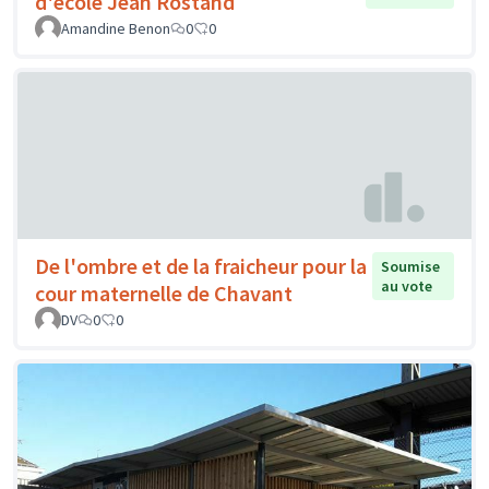
d'école Jean Rostand
Amandine Benon
0
0
De l'ombre et de la fraicheur pour la
Soumise
au vote
cour maternelle de Chavant
DV
0
0