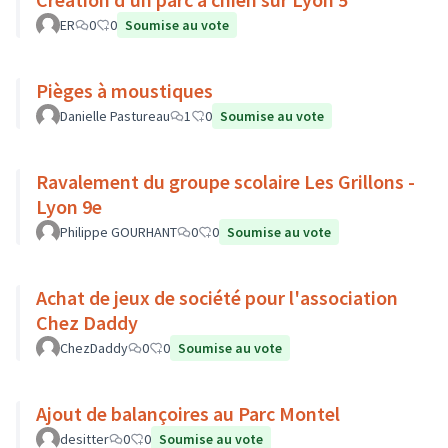
ER
0
0
Soumise au vote
Pièges à moustiques
Danielle Pastureau
1
0
Soumise au vote
Ravalement du groupe scolaire Les Grillons -
Lyon 9e
Philippe GOURHANT
0
0
Soumise au vote
Achat de jeux de société pour l'association
Chez Daddy
ChezDaddy
0
0
Soumise au vote
Ajout de balançoires au Parc Montel
desitter
0
0
Soumise au vote