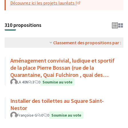
Découvrez ici les projets lauréats !
(S'ouvre dans un nouvel o
310 propositions
Classement des propositions par :
Aménagement convivial, ludique et sportif
de la place Pierre Bossan (rue de la
Quarantaine, Quai Fulchiron , quai des
étroits, Montée de Chouans)
LA 40N
3
0
Soumise au vote
Installer des toilettes au Square Saint-
Nestor
Françoise G
0
0
Soumise au vote