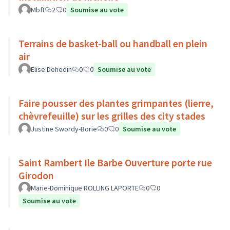
Mbft
2
0
Soumise au vote
Terrains de basket-ball ou handball en plein
air
Elise Dehedin
0
0
Soumise au vote
Faire pousser des plantes grimpantes (lierre,
chèvrefeuille) sur les grilles des city stades
Justine Swordy-Borie
0
0
Soumise au vote
Saint Rambert Ile Barbe Ouverture porte rue
Girodon
Marie-Dominique ROLLING LAPORTE
0
0
Soumise au vote