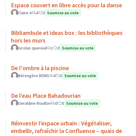
Espace couvert en libre accès pour la danse
Claire A
4
0
Soumise au vote
Bibliambule et ideas box : les bibliothèques
hors les murs
nicolas quereuil
1
0
Soumise au vote
De l'ombre à la piscine
Bérengère DENIS
4
0
Soumise au vote
De l’eau Place Bahadourian
Geraldine Rouillon
0
0
Soumise au vote
Réinvestir l’espace urbain : Végétaliser,
embellir, rafraîchir la Confluence – quais de