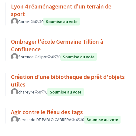
Lyon 4 réaménagement d'un terrain de
sport
Cornet
0
0
Soumise au vote
Ombrager l'école Germaine Tillion à
Confluence
florence Galipot
0
0
Soumise au vote
Création d'une bibiotheque de prêt d'objets
utiles
chareyre
0
0
Soumise au vote
Agir contre le fléau des tags
Fernando DE PABLO CABRERA
4
0
Soumise au vote