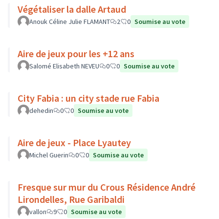
Végétaliser la dalle Artaud
Anouk Céline Julie FLAMANT
2
0
Soumise au vote
Aire de jeux pour les +12 ans
Salomé Elisabeth NEVEU
0
0
Soumise au vote
City Fabia : un city stade rue Fabia
dehedin
0
0
Soumise au vote
Aire de jeux - Place Lyautey
Michel Guerin
0
0
Soumise au vote
Fresque sur mur du Crous Résidence André
Lirondelles, Rue Garibaldi
vallon
9
0
Soumise au vote