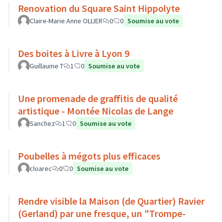
Renovation du Square Saint Hippolyte
Claire-Marie Anne OLLIER
0
0
Soumise au vote
Des boites à Livre à Lyon 9
Guillaume T
1
0
Soumise au vote
Une promenade de graffitis de qualité
artistique - Montée Nicolas de Lange
Sanchez
1
0
Soumise au vote
Poubelles à mégots plus efficaces
cloarec
0
0
Soumise au vote
Rendre visible la Maison (de Quartier) Ravier
(Gerland) par une fresque, un "Trompe-