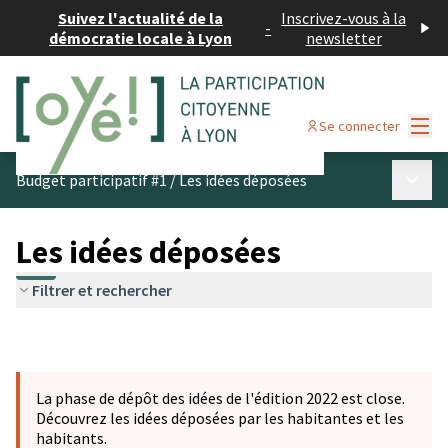
Suivez l'actualité de la
Inscrivez-vous à la
-
démocratie locale à Lyon
newsletter
Menu
Se connecter
Menu p
Budget participatif #1
/
Les idées déposées
Les idées déposées
Filtrer et rechercher
La phase de dépôt des idées de l'édition 2022 est close.
Découvrez les idées déposées par les habitantes et les
habitants.