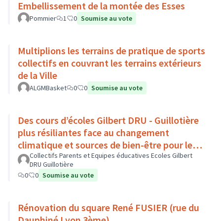
Embellissement de la montée des Esses
Pommier
1
0
Soumise au vote
Multiplions les terrains de pratique de sports
collectifs en couvrant les terrains extérieurs
de la Ville
ALGMBasket
0
0
Soumise au vote
Des cours d’écoles Gilbert DRU - Guillotière
plus résiliantes face au changement
climatique et sources de bien-être pour les
enfants - Lyon 7
Collectifs Parents et Equipes éducatives Ecoles Gilbert
DRU Guillotière
0
0
Soumise au vote
Rénovation du square René FUSIER (rue du
Dauphiné Lyon 3ème)