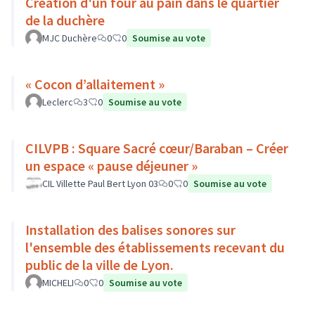
Création d'un four au pain dans le quartier
de la duchère
MJC Duchère
0
0
Soumise au vote
« Cocon d’allaitement »
Leclerc
3
0
Soumise au vote
CILVPB : Square Sacré cœur/Baraban – Créer
un espace « pause déjeuner »
CIL Villette Paul Bert Lyon 03
0
0
Soumise au vote
Installation des balises sonores sur
l'ensemble des établissements recevant du
public de la ville de Lyon.
MICHELI
0
0
Soumise au vote