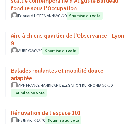
statue contemporaine d'Auguste Burdeau
fondue sous l'Occupation
Edouard HOFFMANN
0
0
Soumise au vote
Aire à chiens quartier de l'Observance - Lyon
9
AUBRY
0
0
Soumise au vote
Balades roulantes et mobilité douce
adaptée
APF FRANCE HANDICAP DELEGATION DU RHONE
0
0
Soumise au vote
Rénovation de l'espace 101
Nathalie
1
0
Soumise au vote