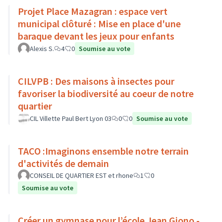
Projet Place Mazagran : espace vert
municipal clôturé : Mise en place d'une
baraque devant les jeux pour enfants
Alexis S.
4
0
Soumise au vote
CILVPB : Des maisons à insectes pour
favoriser la biodiversité au coeur de notre
quartier
CIL Villette Paul Bert Lyon 03
0
0
Soumise au vote
TACO :Imaginons ensemble notre terrain
d'activités de demain
CONSEIL DE QUARTIER EST et rhone
1
0
Soumise au vote
Créer un gymnase pour l’école Jean Giono -