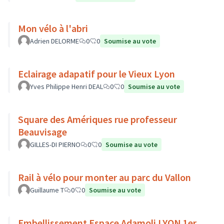
Mon vélo à l'abri
Adrien DELORME
0
0
Soumise au vote
Eclairage adapatif pour le Vieux Lyon
Yves Philippe Henri DEAL
0
0
Soumise au vote
Square des Amériques rue professeur
Beauvisage
GILLES-DI PIERNO
0
0
Soumise au vote
Rail à vélo pour monter au parc du Vallon
Guillaume T
0
0
Soumise au vote
Embellissement Espace Adamoli LYON 1er