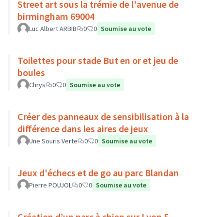
Street art sous la trémie de l'avenue de
birmingham 69004
Luc Albert ARBIB
0
0
Soumise au vote
Toilettes pour stade But en or et jeu de
boules
Chrys
0
0
Soumise au vote
Créer des panneaux de sensibilisation à la
différence dans les aires de jeux
Une Souris Verte
0
0
Soumise au vote
Jeux d'échecs et de go au parc Blandan
Pierre POUJOL
0
0
Soumise au vote
Création d’un parc à chien sur Lyon 5