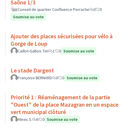
Saône 1/3
Conseil de quartier Confluence Perrache
0
0
Soumise au vote
Ajouter des places sécurisées pour vélo à
Gorge de Loup
Caillot-Gallois Tim
1
0
Soumise au vote
Le stade Dargent
Françoise BERNARD
0
0
Soumise au vote
Priorité 1 : Réaménagement de la partie
"Ouest" de la place Mazagran en un espace
vert municipal clôturé
Alexis S.
6
0
Soumise au vote