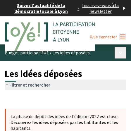
Suivez l'actualité de la
Inscrivez-vous à la
-
démocratie locale à Lyon
newsletter
Menu
Se connecter
Menu p
Budget participatif #1
/
Les idées déposées
Les idées déposées
Filtrer et rechercher
La phase de dépôt des idées de l'édition 2022 est close.
Découvrez les idées déposées par les habitantes et les
habitants.