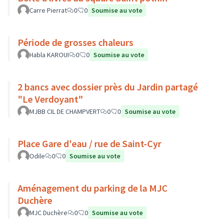
Carre Pierrat
0
0
Soumise au vote
Période de grosses chaleurs
Habla KAROUI
0
0
Soumise au vote
2 bancs avec dossier près du Jardin partagé
"Le Verdoyant"
MJBB CIL DE CHAMPVERT
0
0
Soumise au vote
Place Gare d'eau / rue de Saint-Cyr
Odile
0
0
Soumise au vote
Aménagement du parking de la MJC
Duchère
MJC Duchère
0
0
Soumise au vote