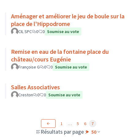
Aménager et améliorer le jeu de boule sur la
place de l'Hippodrome
CIL SPC
0
0
Soumise au vote
Remise en eau de la fontaine place du
château/cours Eugénie
Françoise G
0
0
Soumise au vote
Salles Associatives
Creston
0
0
Soumise au vote
1
…
5
6
7
Résultats par page :
50