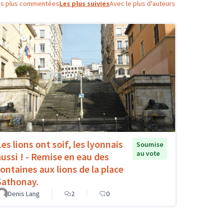
es plus commentées
Les plus suivies
Avec le plus d'auteurs
es lions ont soif, les lyonnais
Soumise
au vote
aussi ! - Remise en eau des
fontaines aux lions de la place
Sathonay.
Denis Lang
2
0