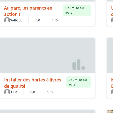
Au parc, les parents en
Soumise au
vote
action !
SABOUL
0
0
Installer des boîtes à livres
Soumise au
vote
de qualité
JLTM
0
0