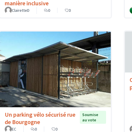
manière inclusive
ClairetteD
0
0
Un parking vélo sécurisé rue
Soumise
au vote
de Bourgogne
EC
0
0