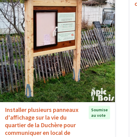
Installer plusieurs panneaux
Soumise
au vote
d'affichage sur la vie du
quartier de la Duchère pour
communiquer en local de