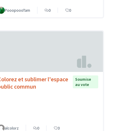
PooopoooTam
0
0
Colorez et sublimer l'espace
Soumise
au vote
public commun
alcolorz
0
0