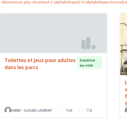
Aléatoire
Les plus récentes
A-Z (alphabétique)
Z-A (alphabétique inverse)
L
Toilettes et jeux pour adultes
Soumise
au vote
dans les parcs
L
ANNIE - CLAUDE LAURENT
0
0