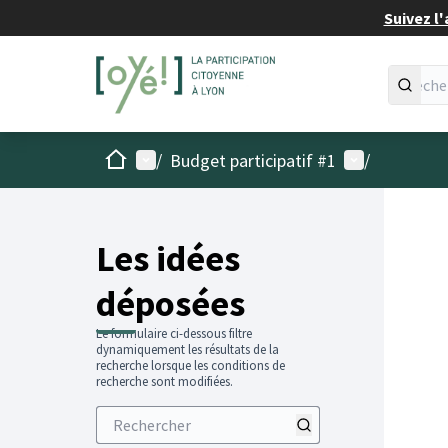
Suivez l'
Accueil
Menu principal
Menu utilisat
/
Budget participatif #1
/
Les idées
déposées
Le formulaire ci-dessous filtre
dynamiquement les résultats de la
recherche lorsque les conditions de
recherche sont modifiées.