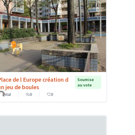
Place de l Europe création d
Soumise
au vote
un jeu de boules
Vial
0
0