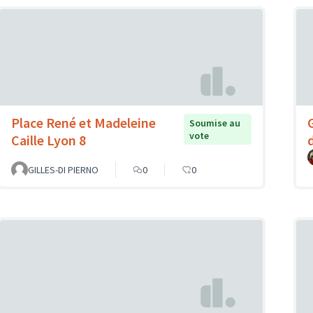
Place René et Madeleine
Soumise au
vote
Caille Lyon 8
d
GILLES-DI PIERNO
0
0