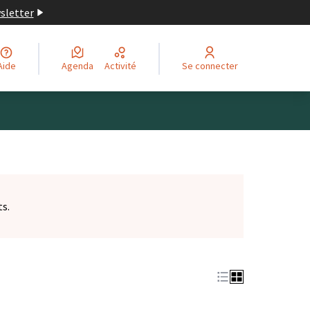
wsletter
Aide
Agenda
Activité
Se connecter
ts.
et)