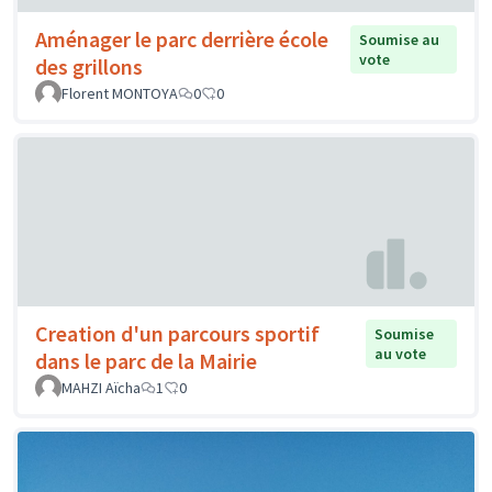
Aménager le parc derrière école
Soumise au
vote
des grillons
Florent MONTOYA
0
0
Creation d'un parcours sportif
Soumise
au vote
dans le parc de la Mairie
MAHZI Aïcha
1
0