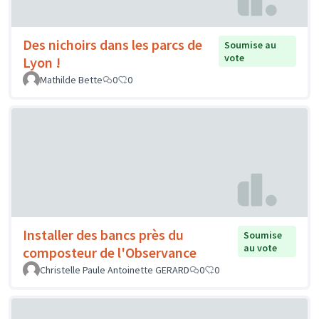
Des nichoirs dans les parcs de
Soumise au
vote
Lyon !
Mathilde Bette
0
0
Installer des bancs près du
Soumise
au vote
composteur de l'Observance
Christelle Paule Antoinette GERARD
0
0