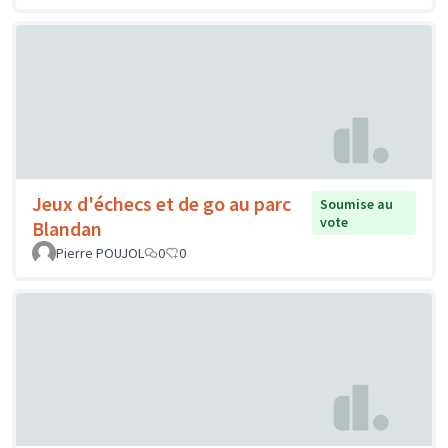
Jeux d'échecs et de go au parc
Soumise au
vote
Blandan
Pierre POUJOL
0
0