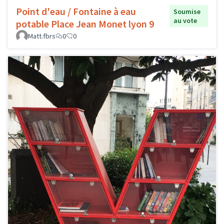
Point d'eau / Fontaine à eau
Soumise
au vote
potable Place Jean Monet lyon 9
Matt.fbrs
0
0