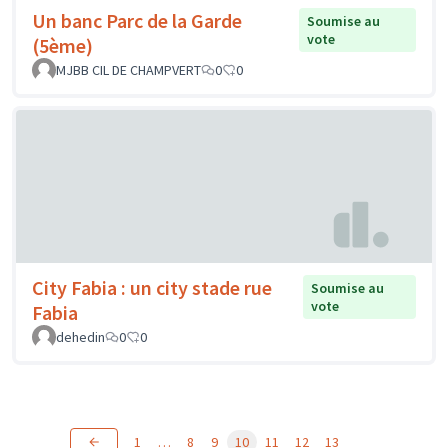
Un banc Parc de la Garde
Soumise au
vote
(5ème)
MJBB CIL DE CHAMPVERT
0
0
City Fabia : un city stade rue
Soumise au
vote
Fabia
dehedin
0
0
1
…
8
9
10
11
12
13