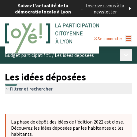
Suivez l'actualité de la
Inscrivez-vous à la
-
démocratie locale à Lyon
newsletter
Menu
Se connecter
Menu p
Budget participatif #1
/
Les idées déposées
Les idées déposées
Filtrer et rechercher
La phase de dépôt des idées de l'édition 2022 est close.
Découvrez les idées déposées par les habitantes et les
habitants.