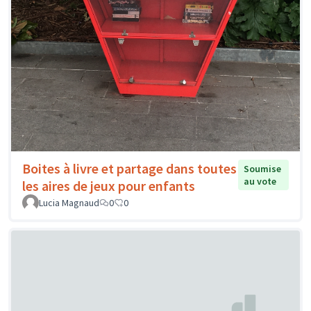
Boites à livre et partage dans toutes
Soumise
au vote
les aires de jeux pour enfants
Lucia Magnaud
0
0